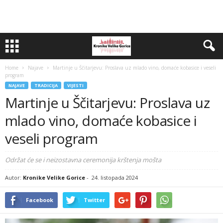
Home
Najave
Martinje u Ščitarjevu: Proslava uz mlado vino, domaće kobasice i veseli
program
NAJAVE
TRADICIJA
VIJESTI
Martinje u Ščitarjevu: Proslava uz
mlado vino, domaće kobasice i
veseli program
Održat će se i neizostavna ceremonija krštenja mošta
Autor:
Kronike Velike Gorice
-
24. listopada 2024
Facebook
Twitter