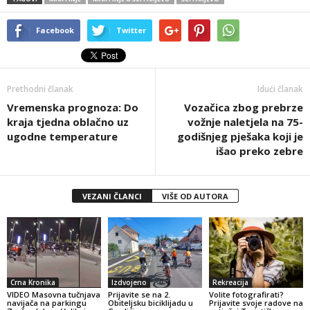
Facebook
Twitter
Prethodni članak
Idući članak
Vremenska prognoza: Do
Vozačica zbog prebrze
kraja tjedna oblačno uz
vožnje naletjela na 75-
ugodne temperature
godišnjeg pješaka koji je
išao preko zebre
VEZANI ČLANCI
VIŠE OD AUTORA
Crna Kronika
Izdvojeno
Rekreacija
VIDEO Masovna tučnjava
Prijavite se na 2.
Volite fotografirati?
navijača na parkingu
Obiteljsku biciklijadu u
Prijavite svoje radove na