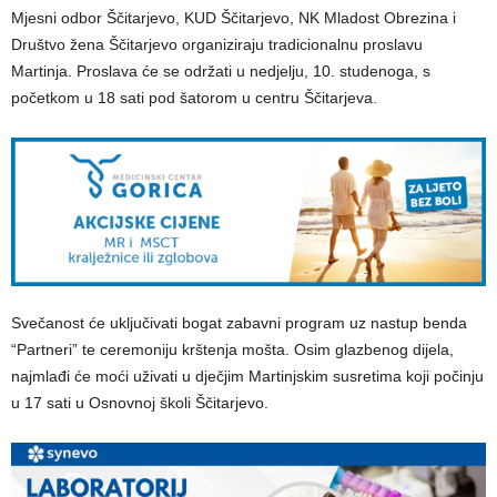
Mjesni odbor Ščitarjevo, KUD Ščitarjevo, NK Mladost Obrezina i
Društvo žena Ščitarjevo organiziraju tradicionalnu proslavu
Martinja. Proslava će se održati u nedjelju, 10. studenoga, s
početkom u 18 sati pod šatorom u centru Ščitarjeva.
Svečanost će uključivati bogat zabavni program uz nastup benda
“Partneri” te ceremoniju krštenja mošta. Osim glazbenog dijela,
najmlađi će moći uživati u dječjim Martinjskim susretima koji počinju
u 17 sati u Osnovnoj školi Ščitarjevo.