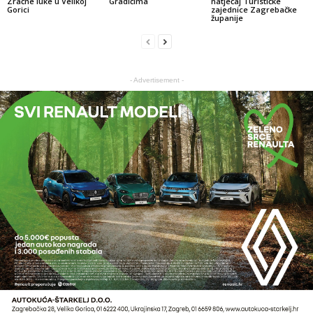
Zračne luke u Velikoj
Gradićima
natječaj Turističke
Gorici
zajednice Zagrebačke
županije
- Advertisement -