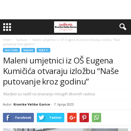
Home
Kultura
Maleni umjetnici iz OŠ Eugena Kumičića otvaraju izložbu “Naše
putovanje kroz godinu”
KULTURA
NAJAVE
VIJESTI
Maleni umjetnici iz OŠ Eugena
Kumičića otvaraju izložbu “Naše
putovanje kroz godinu”
Marljivo su radili na stvaranju mnogih likovnih radova
Autor:
Kronike Velike Gorice
-
7. lipnja 2023
Facebook
Twitter