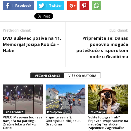
Facebook
Twitter
Prethodni članak
Idući članak
DVD Buševec poziva na 11.
Pripremite se: Danas
Memorijal Josipa Robića –
ponovno moguće
Habe
poteškoće s isporukom
vode u Gradićima
VEZANI ČLANCI
VIŠE OD AUTORA
Crna Kronika
Izdvojeno
Rekreacija
VIDEO Masovna tučnjava
Prijavite se na 2.
Volite fotografirati?
navijača na parkingu
Obiteljsku biciklijadu u
Prijavite svoje radove na
Zračne luke u Velikoj
Gradićima
natječaj Turističke
Gorici
zajednice Zagrebačke