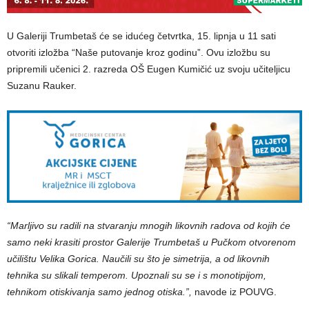
U Galeriji Trumbetaš će se idućeg četvrtka, 15. lipnja u 11 sati
otvoriti izložba “Naše putovanje kroz godinu”. Ovu izložbu su
pripremili učenici 2. razreda OŠ Eugen Kumičić uz svoju učiteljicu
Suzanu Rauker.
“Marljivo su radili na stvaranju mnogih likovnih radova od kojih će
samo neki krasiti prostor Galerije Trumbetaš u Pučkom otvorenom
učilištu Velika Gorica. Naučili su što je simetrija, a od likovnih
tehnika su slikali temperom. Upoznali su se i s monotipijom,
tehnikom otiskivanja samo jednog otiska.”,
navode iz POUVG.