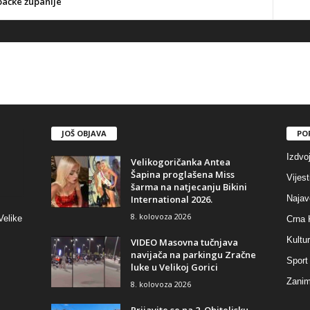
ačke županije
JOŠ OBJAVA
PO
Izdvo
Velikogoričanka Antea
Šapina proglašena Miss
Vijest
šarma na natjecanju Bikini
International 2026.
Najav
8. kolovoza 2026
Velike
Crna 
Kultu
VIDEO Masovna tučnjava
navijača na parkingu Zračne
Sport
luke u Velikoj Gorici
Zaniml
8. kolovoza 2026