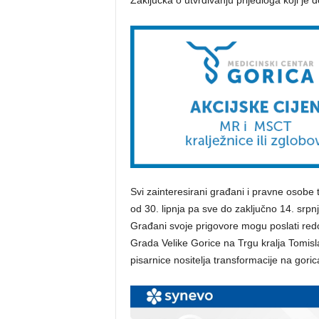
Zaključka o utvrđivanju prijedloga koji je 
Svi zainteresirani građani i pravne osobe t
od 30. lipnja pa sve do zaključno 14. srp
Građani svoje prigovore mogu poslati re
Grada Velike Gorice na Trgu kralja Tomisla
pisarnice nositelja transformacije na gori