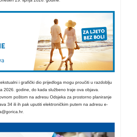
donesen 29. lipnja 2026. godine.
ekstualni i grafički dio prijedloga mogu proučiti u razdoblju
nja 2026. godine, do kada službeno traje ova objava.
dovnom poštom na adresu Odsjeka za prostorno planiranje
va 34 ili ih pak uputiti elektroničkim putem na adresu e-
ca@gorica.hr.