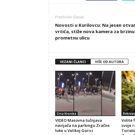
Prethodni članak
Novosti u Kurilovcu: Na jesen otva
vrtića, stiže nova kamera za brzinu
prometnu ulicu
VEZANI ČLANCI
VIŠE OD AUTORA
Crna Kronika
Rekreac
VIDEO Masovna tučnjava
Volite 
navijača na parkingu Zračne
svoje r
luke u Velikoj Gorici
Turisti