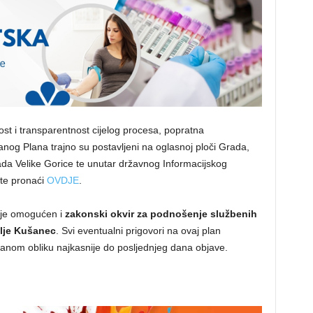
st i transparentnost cijelog procesa, popratna
anog Plana trajno su postavljeni na oglasnoj ploči Grada,
da Velike Gorice te unutar državnog Informacijskog
te pronaći
OVDJE
.
i je omogućen i
zakonski okvir za podnošenje službenih
blje Kušanec
. Svi eventualni prigovori na ovaj plan
isanom obliku najkasnije do posljednjeg dana objave.