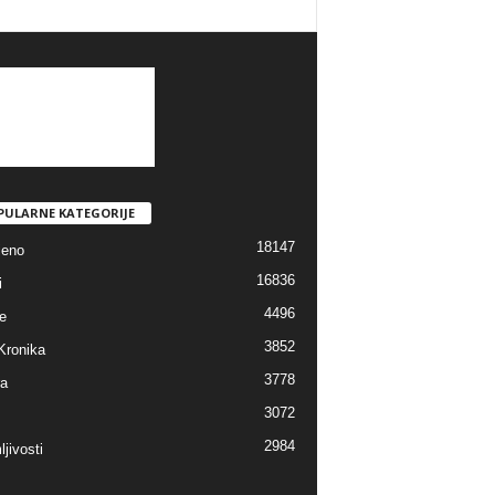
PULARNE KATEGORIJE
18147
jeno
16836
i
4496
e
3852
Kronika
3778
ra
3072
2984
jivosti