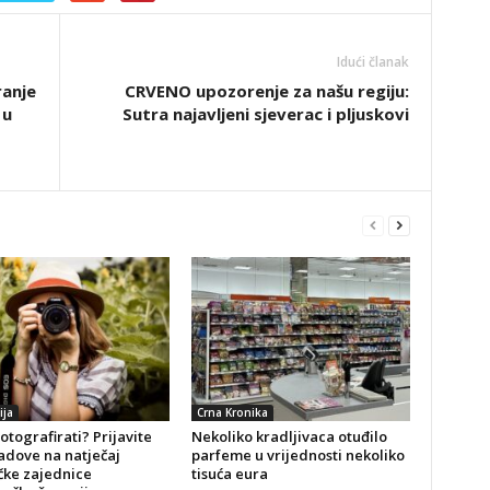
Idući članak
ranje
CRVENO upozorenje za našu regiju:
 u
Sutra najavljeni sjeverac i pljuskovi
ija
Crna Kronika
fotografirati? Prijavite
Nekoliko kradljivaca otuđilo
adove na natječaj
parfeme u vrijednosti nekoliko
čke zajednice
tisuća eura