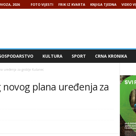
VOZA, 2026
FOTO VIJESTI
FRIK IZ KVARTA
KNJIGA TJEDNA
VIDEO VI
GOSPODARSTVO
KULTURA
SPORT
CRNA KRONIKA
na uređenja za groblje Kušanec
g novog plana uređenja za