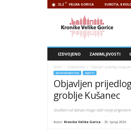
C
VELIKA GORICA
SUBOTA, 8 KOLO
31.2
Kronike
Velike
Gorice
IZDVOJENO
ZANIMLJIVOSTI
Home
Gospodarstvo
Objavljen prijedlog novog pla
GOSPODARSTVO
VIJESTI
Objavljen prijedlo
groblje Kušanec
Građani od danas mogu slati svoje prigovore
Autor:
Kronike Velike Gorice
-
30. lipnja 2026