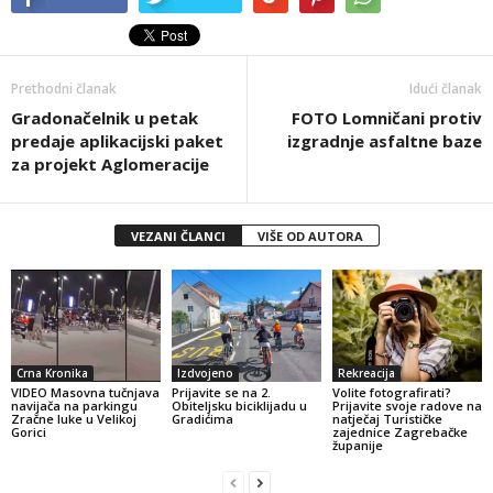
Prethodni članak
Idući članak
Gradonačelnik u petak
FOTO Lomničani protiv
predaje aplikacijski paket
izgradnje asfaltne baze
za projekt Aglomeracije
VEZANI ČLANCI
VIŠE OD AUTORA
Crna Kronika
Izdvojeno
Rekreacija
VIDEO Masovna tučnjava
Prijavite se na 2.
Volite fotografirati?
navijača na parkingu
Obiteljsku biciklijadu u
Prijavite svoje radove na
Zračne luke u Velikoj
Gradićima
natječaj Turističke
Gorici
zajednice Zagrebačke
županije