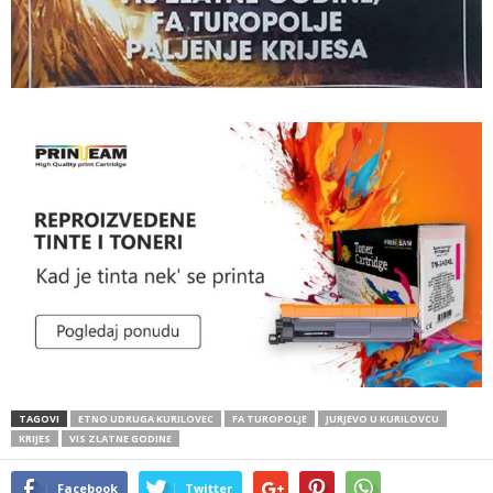
TAGOVI
ETNO UDRUGA KURILOVEC
FA TUROPOLJE
JURJEVO U KURILOVCU
KRIJES
VIS ZLATNE GODINE
Facebook
Twitter