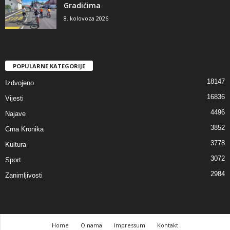
Gradićima
8. kolovoza 2026
POPULARNE KATEGORIJE
18147
Izdvojeno
16836
Vijesti
4496
Najave
3852
Crna Kronika
3778
Kultura
3072
Sport
2984
Zanimljivosti
Home
O nama
Impressum
Kontakt