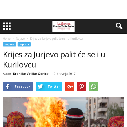
Home
Najave
Krijes za Jurjevo palit će se i u Kurilovcu
NAJAVE
VIJESTI
Krijes za Jurjevo palit će se i u
Kurilovcu
Autor:
Kronike Velike Gorice
-
19. travnja 2017
Facebook
Twitter