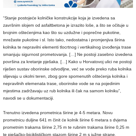
“Stanje postojeće kolničke konstrukcije koja je izvedena sa
završnim slojem od asfaltbetona je izrazito loše, a što se očituje u
brojnim oštećenjima kao što su uzdužne i poprečne pukotine,
mrežaste pukotine i sl. Isto tako, nedostatna i promjenjiva širina
kolnika te nepravilni elementi tlocrtnog i vertikalnog izvođenja trase
smanjuju sigurnost prometovanja. […] Ne postoji zasebno izvedena
površina za kretanje pješaka. […] Kako u Horvatovoj ulici ne postoji
riješen sustav oborinske odvodljne, već se vode preko ruba kolnika
slijevaju u okolni teren, zbog gore spomenutih oštećenja kolnika i
nepravilnih elemenata trase, oborinske vode se na pojedinim
mjestima zadržavaju uz rub kolnika ili čak na samom kolniku”,
navodi se u dokumentaciji.
Trenutno izvedena prometnica širine je 4-5 metara. Novu
prometnicu duljine 641 m činit će kolnik širine 6 metara s dvjema
prometnim trakama širine 2,75 m te rubnim trakama širine 0,25 m
te pješačko-biciklističkom stazom širine 2 m s južne strane.