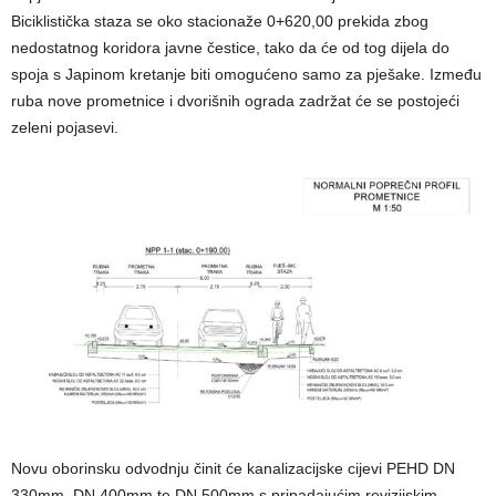
Biciklistička staza se oko stacionaže 0+620,00 prekida zbog
nedostatnog koridora javne čestice, tako da će od tog dijela do
spoja s Japinom kretanje biti omogućeno samo za pješake. Između
ruba nove prometnice i dvorišnih ograda zadržat će se postojeći
zeleni pojasevi.
Novu oborinsku odvodnju činit će kanalizacijske cijevi PEHD DN
330mm, DN 400mm te DN 500mm s pripadajućim revizijskim