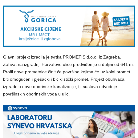
Glavni projekt izradila je tvrtka PROMETIS d.o.o. iz Zagreba.
Zahvat na izgradnji Horvatove ulice predviđen je u duljini od 641 m.
Profil nove prometnice činit će površine kojima će uz kolni promet
biti omogućen i pješački i biciklistički promet. Projekt obuhvaća
izgradnju nove oborinske kanalizacije, tj. sustava odvodnje
površinskih oborinskih voda u ulici.