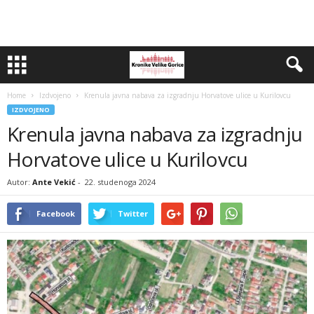
Home
Izdvojeno
Krenula javna nabava za izgradnju Horvatove ulice u Kurilovcu
IZDVOJENO
Krenula javna nabava za izgradnju
Horvatove ulice u Kurilovcu
Autor:
Ante Vekić
-
22. studenoga 2024
Facebook
Twitter