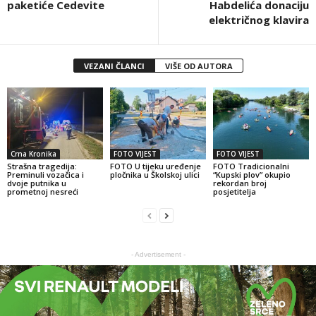
paketiće Cedevite
Habdelića donaciju
električnog klavira
VEZANI ČLANCI
VIŠE OD AUTORA
Crna Kronika
FOTO VIJEST
FOTO VIJEST
Strašna tragedija:
FOTO U tijeku uređenje
FOTO Tradicionalni
Preminuli vozačica i
pločnika u Školskoj ulici
“Kupski plov” okupio
dvoje putnika u
rekordan broj
prometnoj nesreći
posjetitelja
- Advertisement -