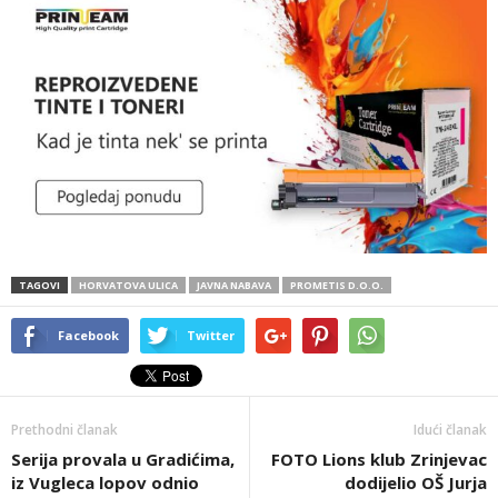
TAGOVI
HORVATOVA ULICA
JAVNA NABAVA
PROMETIS D.O.O.
Facebook
Twitter
Prethodni članak
Idući članak
Serija provala u Gradićima,
FOTO Lions klub Zrinjevac
iz Vugleca lopov odnio
dodijelio OŠ Jurja