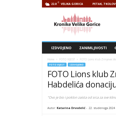
C
VELIKA GORICA
PETAK, 7 KOLOV
22.8
Kronike
Velike
Gorice
IZDVOJENO
ZANIMLJIVOSTI
Home
FOTO VIJEST
FOTO Lions klub Zrinjevac dod
FOTO VIJEST
IZDVOJENO
FOTO Lions klub Zr
Habdelića donaciju
"Ovo je bio i poklon zaista od srca za sve kl
Autor:
Katarina Drvodelić
-
22. studenoga 2024