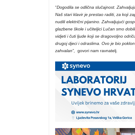
“
Dogodila se odlična slučajnost. Zahvaljujuć
Naš stari klavir je prestao raditi, za koji
nudili električni pijanino. Zahvaljujući go
glazbene škole i učiteljici Lučan smo dobili
vidjeti i čuti ljude koji se dragovoljno od
drugoj djeci i odraslima. Ovo je bio poklo
zahvalan”,
govori nam ravnatelj.