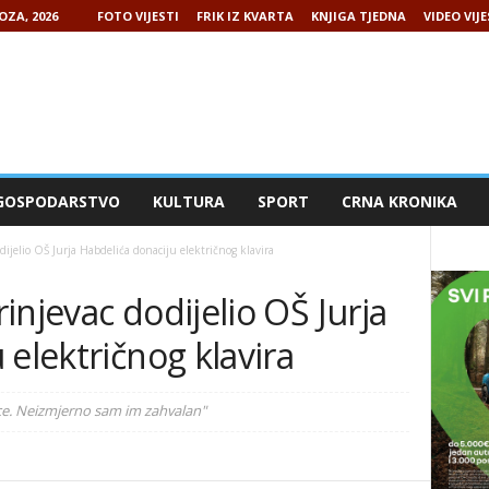
OZA, 2026
FOTO VIJESTI
FRIK IZ KVARTA
KNJIGA TJEDNA
VIDEO VIJE
GOSPODARSTVO
KULTURA
SPORT
CRNA KRONIKA
ijelio OŠ Jurja Habdelića donaciju električnog klavira
injevac dodijelio OŠ Jurja
 električnog klavira
ince. Neizmjerno sam im zahvalan"