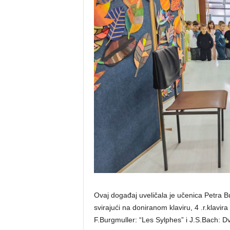
Ovaj događaj uveličala je učenica Petra Bu
svirajući na doniranom klaviru, 4 .r.klavi
F.Burgmuller: “Les Sylphes” i J.S.Bach: D