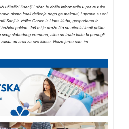
i učiteljici Kseniji Lučan je došla informacija u prave ruke.
 zapravo nismo imali rješenje nego ga maknuti, i upravo su oni
spođi Sanji iz Velike Gorice iz Lions kluba, gospođama iz
 božićni poklon. Još mi je draže što su učenici imali priliku
riču svog slobodnog vremena, silno se trude kako bi pomogli
n zaista od srca za sve klince. Neizmjerno sam im