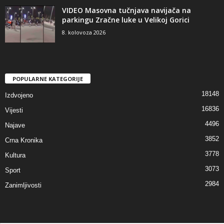
VIDEO Masovna tučnjava navijača na
parkingu Zračne luke u Velikoj Gorici
8. kolovoza 2026
POPULARNE KATEGORIJE
18148
Izdvojeno
16836
Vijesti
4496
Najave
3852
Crna Kronika
3778
Kultura
3073
Sport
2984
Zanimljivosti