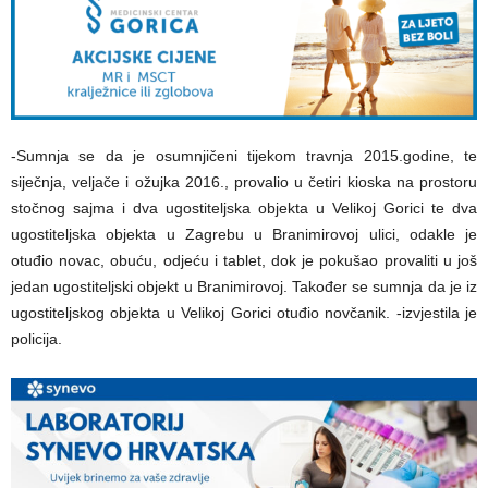
-Sumnja se da je osumnjičeni tijekom travnja 2015.godine, te
siječnja, veljače i ožujka 2016., provalio u četiri kioska na prostoru
stočnog sajma i dva ugostiteljska objekta u Velikoj Gorici te dva
ugostiteljska objekta u Zagrebu u Branimirovoj ulici, odakle je
otuđio novac, obuću, odjeću i tablet, dok je pokušao provaliti u još
jedan ugostiteljski objekt u Branimirovoj. Također se sumnja da je iz
ugostiteljskog objekta u Velikoj Gorici otuđio novčanik. -izvjestila je
policija.