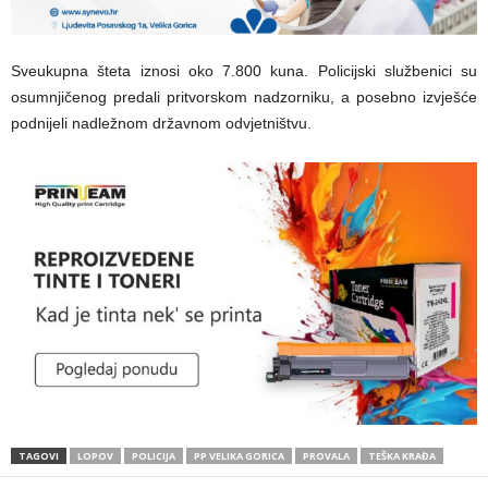
Sveukupna šteta iznosi oko 7.800 kuna. Policijski službenici su
osumnjičenog predali pritvorskom nadzorniku, a posebno izvješće
podnijeli nadležnom državnom odvjetništvu.
TAGOVI
LOPOV
POLICIJA
PP VELIKA GORICA
PROVALA
TEŠKA KRAĐA