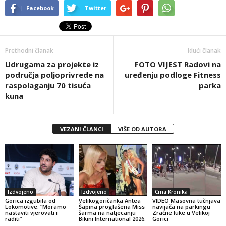
Facebook
Twitter
Prethodni članak
Idući članak
Udrugama za projekte iz
FOTO VIJEST Radovi na
područja poljoprivrede na
uređenju podloge Fitness
raspolaganju 70 tisuća
parka
kuna
VEZANI ČLANCI
VIŠE OD AUTORA
Izdvojeno
Izdvojeno
Crna Kronika
Gorica izgubila od
Velikogoričanka Antea
VIDEO Masovna tučnjava
Lokomotive: “Moramo
Šapina proglašena Miss
navijača na parkingu
nastaviti vjerovati i
šarma na natjecanju
Zračne luke u Velikoj
raditi”
Bikini International 2026.
Gorici