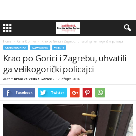
Home
Crna Kronika
Krao po Gorici i Zagrebu, uhvatili ga velikogorički policajci
CRNA KRONIKA
IZDVOJENO
VIJESTI
Krao po Gorici i Zagrebu, uhvatili
ga velikogorički policajci
Autor:
Kronike Velike Gorice
-
17. ožujka 2016
Facebook
Twitter