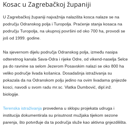
Kosac u Zagrebačkoj županiji
U Zagrebačkoj županiji najvažnija nalazišta kosca nalaze se na
području Odranskog polja i Turopolja. Praćenje stanja kosaca na
području Turopolja, na ukupnoj površini od oko 700 ha, provodi se
još od 1999. godine.
Na sjevernom dijelu područja Odranskog polja, između nasipa
odteretnog kanala Sava-Odra i rijeke Odre, od vikend-naselja Selce
pa do ravnine sa selom Jezerom Posavskim nalazi se oko 800 ha
veliko područje livada košanica. Dosadašnja istraživanja su
pokazala da na Odranskom polju jedino na ovim livadama gnijezde
kosci, navodi u svom radu mr.sc. Vlatka Dumbović, dipl.inž.
biologije.
Terenska istraživanja
provedena u sklopu projekata udruga i
institucija dokumentirala su prisutnost mužjaka tijekom sezone
parenja, što potvrđuje da ta područja služe kao aktivna gnjezdilišta.