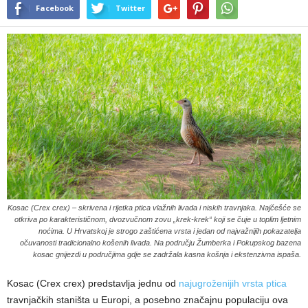
Facebook
Twitter
Kosac (Crex crex) – skrivena i rijetka ptica vlažnih livada i niskih travnjaka. Najčešće se
otkriva po karakterističnom, dvozvučnom zovu „krek-krek“ koji se čuje u toplim ljetnim
noćima. U Hrvatskoj je strogo zaštićena vrsta i jedan od najvažnijih pokazatelja
očuvanosti tradicionalno košenih livada. Na području Žumberka i Pokupskog bazena
kosac gnijezdi u područjima gdje se zadržala kasna košnja i ekstenzivna ispaša.
Kosac (Crex crex) predstavlja jednu od
najugroženijih vrsta ptica
travnjačkih staništa u Europi, a posebno značajnu populaciju ova