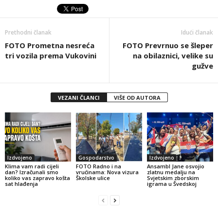
Prethodni članak
Idući članak
FOTO Prometna nesreća
FOTO Prevrnuo se šleper
tri vozila prema Vukovini
na obilaznici, velike su
gužve
VEZANI ČLANCI
VIŠE OD AUTORA
Izdvojeno
Gospodarstvo
Izdvojeno
Klima vam radi cijeli
FOTO Radno i na
Ansambl Jane osvojio
dan? Izračunali smo
vrućinama: Nova vizura
zlatnu medalju na
koliko vas zapravo košta
Školske ulice
Svjetskim zborskim
sat hlađenja
igrama u Švedskoj