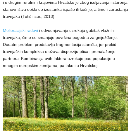
i u drugim ruralnim krajevima Hrvatske je zbog iseljavanja i starenja
stanovništva došlo do izostanka ispaše ili košnje, a time i zarastanja
travnjaka (Tutiš i sur., 2013).
Melioracijski radovi
i odvodnjavanje uzrokuju gubitak vlažnih
travnjaka, čime se smanjuje površina pogodna za gniježđenje.
Dodatni problem predstavlja fragmentacija staništa, jer prekid
travnjačkih kompleksa otežava disperziju ptica i pronalaženje
partnera. Kombinacija ovih faktora uzrokuje pad populacije u
mnogim europskim zemljama, pa tako i u Hrvatskoj.