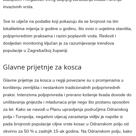
invazivnih vrsta.
Sve to utječe na podatke koji pokazuju da se brojnost na tim
lokalitetima mijenja iz godine u godinu, što ovisi o uvjetima staništa,
poljoprivrednim praksama i razini poplavnih voda. Redovit i
dosljedan monitoring ključan je za razumijevanje trendova
populacije u Zagrebačkoj županiji.
Glavne prijetnje za kosca
Glavne prijetnje za kosca u regiji povezane su s promjenama u
korištenju zemljišta i nestankom tradicionalnih poljoprivrednih
praksi. Intenzivna poljoprivreda i prerano košenje livada dovode do
uništavanja gnijezda i mladunaca prije nego što postanu sposobni
za let. Kako se navodi u Planu upravljanja područjima Odranskog
polja i Turopolja, negativni utjecaj zarastanja vidljiv je najviše iz
pada brojnosti populacije ciljne vrste kosac u Odranskom polju od
okvirno za 50 % u zadnjih 15-ak godina. Na Odranskom polju, kako