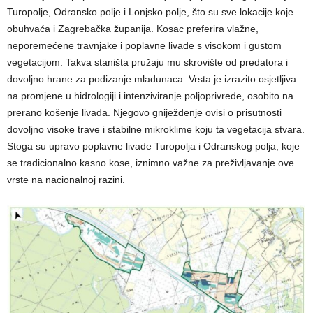
Turopolje, Odransko polje i Lonjsko polje, što su sve lokacije koje
obuhvaća i Zagrebačka županija. Kosac preferira vlažne,
neporemećene travnjake i poplavne livade s visokom i gustom
vegetacijom. Takva staništa pružaju mu skrovište od predatora i
dovoljno hrane za podizanje mladunaca. Vrsta je izrazito osjetljiva
na promjene u hidrologiji i intenziviranje poljoprivrede, osobito na
prerano košenje livada. Njegovo gniježđenje ovisi o prisutnosti
dovoljno visoke trave i stabilne mikroklime koju ta vegetacija stvara.
Stoga su upravo poplavne livade Turopolja i Odranskog polja, koje
se tradicionalno kasno kose, iznimno važne za preživljavanje ove
vrste na nacionalnoj razini.