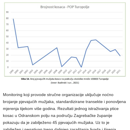
Monitoring koji provode stručne organizacije uključuje noćno
brojanje pjevajućih mužjaka, standardizirane transekte i ponovljena
mjerenja tijekom više godina. Rezultati jednog istraživanja ptice
kosac u Odranskom polju na području Zagrebačke županije
pokazuju da je zabilježeno 45 pjevajućih mužjaka. Uz to je
zabilježen i negativan treng daljnjeg zaraštanja livada i širenja