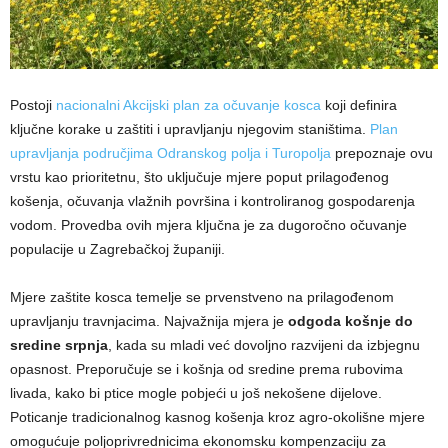
Postoji
nacionalni Akcijski plan za očuvanje kosca
koji definira
ključne korake u zaštiti i upravljanju njegovim staništima.
Plan
upravljanja područjima Odranskog polja i Turopolja
prepoznaje ovu
vrstu kao prioritetnu, što uključuje mjere poput prilagođenog
košenja, očuvanja vlažnih površina i kontroliranog gospodarenja
vodom. Provedba ovih mjera ključna je za dugoročno očuvanje
populacije u Zagrebačkoj županiji.
Mjere zaštite kosca temelje se prvenstveno na prilagođenom
upravljanju travnjacima. Najvažnija mjera je
odgoda košnje do
sredine srpnja
, kada su mladi već dovoljno razvijeni da izbjegnu
opasnost. Preporučuje se i košnja od sredine prema rubovima
livada, kako bi ptice mogle pobjeći u još nekošene dijelove.
Poticanje tradicionalnog kasnog košenja kroz agro-okolišne mjere
omogućuje poljoprivrednicima ekonomsku kompenzaciju za