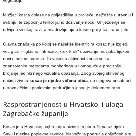
vegetaciji.
Mužjaci kosca dolaze na gnijezdilišta u proljeće, najčešće u travnju i
svibnju, te započinju teritorijalno dozivanje noću. Gniježđenje se
odvija u visokoj travi, a mladi izlijetaju u kasno proljeće i rano ljeto.
Glavna značajka po kojoj se najlakše identificira kosac nije izgled,
već glas — glasno i ritmično „krek-krek“ dozivanje mužjaka tijekom
noći u sezoni parenja. Ta vokalna aktivnost koristi se i u
znanstvenim metodama monitoringa jer omogućuje preciznije
brojanje jedinki nego vizualna opažanja. Zbog svojeg skrivenog
načina života
kosac je rijetko viđena ptica
, no njegova prisutnost
u travnjačkim i poplavnim područjima jasno je dokumentirana.
Rasprostranjenost u Hrvatskoj i uloga
Zagrebačke županije
Kosac je u Hrvatskoj najbrojniji u nizinskim područjima uz rijeku
Savu i njezine poplavne ravnice. Najvažnija područja gniježđenja su