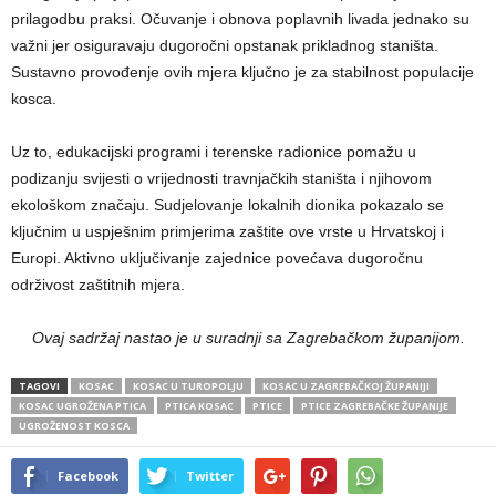
prilagodbu praksi. Očuvanje i obnova poplavnih livada jednako su
važni jer osiguravaju dugoročni opstanak prikladnog staništa.
Sustavno provođenje ovih mjera ključno je za stabilnost populacije
kosca.
Uz to, edukacijski programi i terenske radionice pomažu u
podizanju svijesti o vrijednosti travnjačkih staništa i njihovom
ekološkom značaju. Sudjelovanje lokalnih dionika pokazalo se
ključnim u uspješnim primjerima zaštite ove vrste u Hrvatskoj i
Europi. Aktivno uključivanje zajednice povećava dugoročnu
održivost zaštitnih mjera.
Ovaj sadržaj nastao je u suradnji sa Zagrebačkom županijom.
TAGOVI
KOSAC
KOSAC U TUROPOLJU
KOSAC U ZAGREBAČKOJ ŽUPANIJI
KOSAC UGROŽENA PTICA
PTICA KOSAC
PTICE
PTICE ZAGREBAČKE ŽUPANIJE
UGROŽENOST KOSCA
Facebook
Twitter