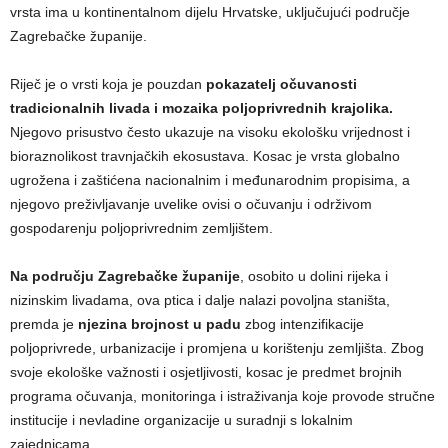
vrsta ima u kontinentalnom dijelu Hrvatske, uključujući područje
Zagrebačke županije.
Riječ je o vrsti koja je pouzdan
pokazatelj očuvanosti
tradicionalnih livada i mozaika poljoprivrednih krajolika.
Njegovo prisustvo često ukazuje na visoku ekološku vrijednost i
bioraznolikost travnjačkih ekosustava. Kosac je vrsta globalno
ugrožena i zaštićena nacionalnim i međunarodnim propisima, a
njegovo preživljavanje uvelike ovisi o očuvanju i održivom
gospodarenju poljoprivrednim zemljištem.
Na području Zagrebačke županije
, osobito u dolini rijeka i
nizinskim livadama, ova ptica i dalje nalazi povoljna staništa,
premda je
njezina brojnost u padu
zbog intenzifikacije
poljoprivrede, urbanizacije i promjena u korištenju zemljišta. Zbog
svoje ekološke važnosti i osjetljivosti, kosac je predmet brojnih
programa očuvanja, monitoringa i istraživanja koje provode stručne
institucije i nevladine organizacije u suradnji s lokalnim
zajednicama.