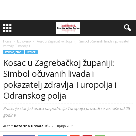
Home
Izdvojeno
Kosac u Zagrebačkoj županiji: Simbol očuvanih livada i pokazatelj
zdravlja Turopolja i...
IZDVOJENO
PTICE
Kosac u Zagrebačkoj županiji:
Simbol očuvanih livada i
pokazatelj zdravlja Turopolja i
Odranskog polja
Praćenje stanja kosaca na području Turopolja provodi se već više od 25
godina
Autor:
Katarina Drvodelić
-
26. lipnja 2025