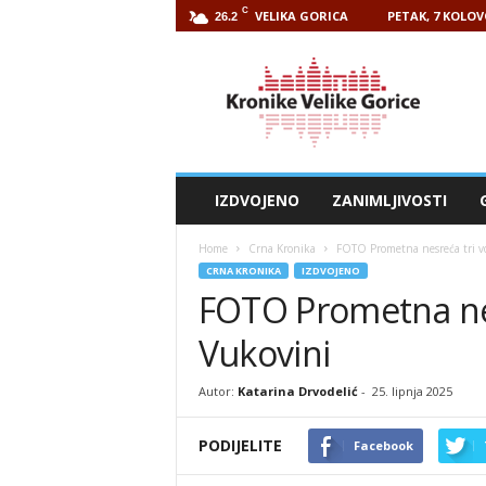
C
VELIKA GORICA
PETAK, 7 KOLOV
26.2
Kronike
Velike
Gorice
IZDVOJENO
ZANIMLJIVOSTI
Home
Crna Kronika
FOTO Prometna nesreća tri v
CRNA KRONIKA
IZDVOJENO
FOTO Prometna nes
Vukovini
Autor:
Katarina Drvodelić
-
25. lipnja 2025
PODIJELITE
Facebook