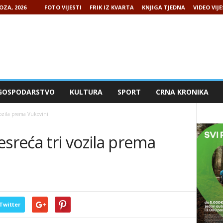
OZA, 2026
FOTO VIJESTI
FRIK IZ KVARTA
KNJIGA TJEDNA
VIDEO VIJE
GOSPODARSTVO
KULTURA
SPORT
CRNA KRONIKA
ozila prema Vukovini
reća tri vozila prema
Twitter