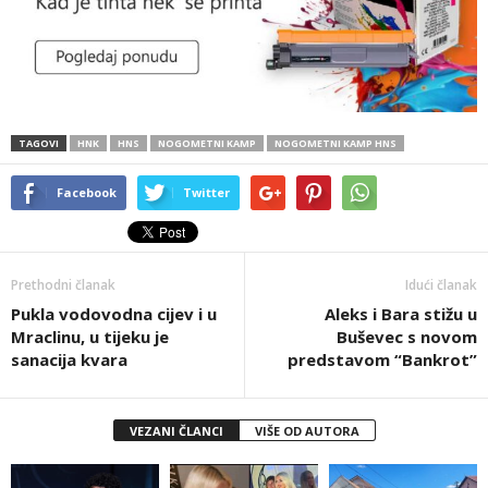
TAGOVI
HNK
HNS
NOGOMETNI KAMP
NOGOMETNI KAMP HNS
Facebook
Twitter
Prethodni članak
Idući članak
Pukla vodovodna cijev i u
Aleks i Bara stižu u
Mraclinu, u tijeku je
Buševec s novom
sanacija kvara
predstavom “Bankrot”
VEZANI ČLANCI
VIŠE OD AUTORA