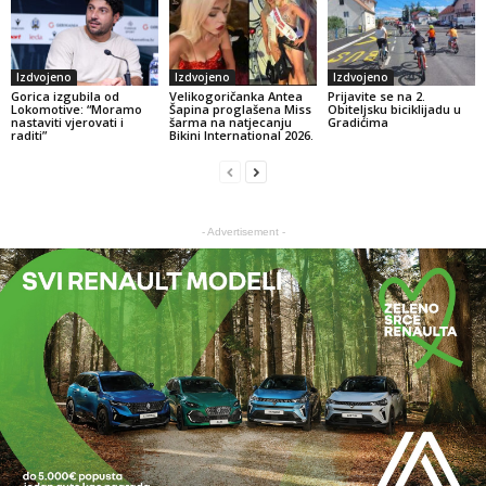
Izdvojeno
Izdvojeno
Izdvojeno
Gorica izgubila od
Velikogoričanka Antea
Prijavite se na 2.
Lokomotive: “Moramo
Šapina proglašena Miss
Obiteljsku biciklijadu u
nastaviti vjerovati i
šarma na natjecanju
Gradićima
raditi”
Bikini International 2026.
- Advertisement -