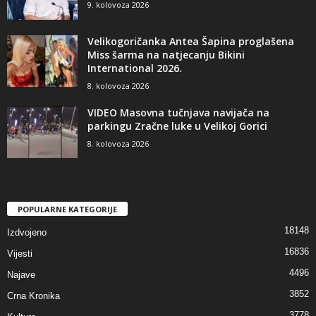
9. kolovoza 2026
Velikogoričanka Antea Šapina proglašena
Miss šarma na natjecanju Bikini
International 2026.
8. kolovoza 2026
VIDEO Masovna tučnjava navijača na
parkingu Zračne luke u Velikoj Gorici
8. kolovoza 2026
POPULARNE KATEGORIJE
18148
Izdvojeno
16836
Vijesti
4496
Najave
3852
Crna Kronika
3778