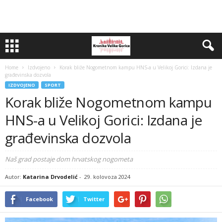
Home
Izdvojeno
Korak bliže Nogometnom kampu HNS-a u Velikoj Gorici: Izdana je
građevinska dozvola
IZDVOJENO
SPORT
Korak bliže Nogometnom kampu
HNS-a u Velikoj Gorici: Izdana je
građevinska dozvola
Naš grad postaje dom hrvatskog nogometa
Autor:
Katarina Drvodelić
-
29. kolovoza 2024
Facebook
Twitter