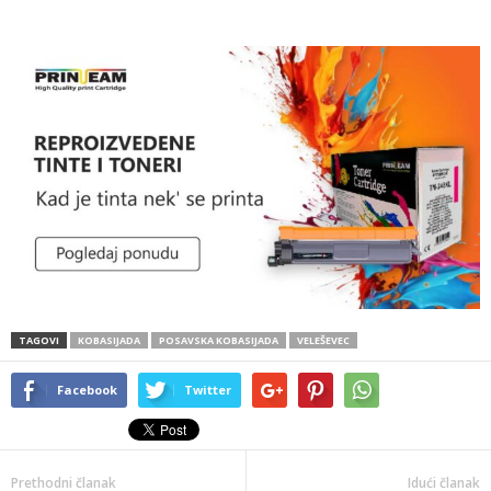
TAGOVI
KOBASIJADA
POSAVSKA KOBASIJADA
VELEŠEVEC
Facebook
Twitter
Prethodni članak
Idući članak