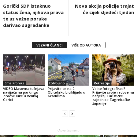
Gorički SDP istaknuo
Nova akcija policije trajat
status žena, njihova prava
će cijeli sljedeći tjedan
te uz važne poruke
darivao sugrađanke
VEZANI ČLANCI
VIŠE OD AUTORA
Crna Kronika
Izdvojeno
Rekreacija
VIDEO Masovna tučnjava
Prijavite se na 2.
Volite fotografirati?
navijača na parkingu
Obiteljsku biciklijadu u
Prijavite svoje radove na
Zračne luke u Velikoj
Gradićima
natječaj Turističke
Gorici
zajednice Zagrebačke
županije
- Advertisement -