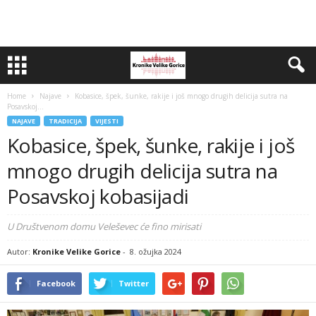
Home
Najave
Kobasice, špek, šunke, rakije i još mnogo drugih delicija sutra na
Posavskoj...
NAJAVE
TRADICIJA
VIJESTI
Kobasice, špek, šunke, rakije i još
mnogo drugih delicija sutra na
Posavskoj kobasijadi
U Društvenom domu Veleševec će fino mirisati
Autor:
Kronike Velike Gorice
-
8. ožujka 2024
Facebook
Twitter