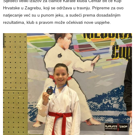
Sljedeći veliki izazov za članice Karate kluba Centar bit će Kup
Hrvatske u Zagrebu, koji se održava u travnju. Pripreme za ovo
natjecanje već su u punom jeku, a sudeći prema dosadašnjim
rezultatima, klub s pravom može očekivati nove uspjehe.