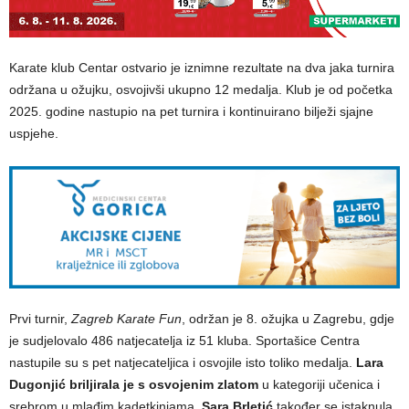
Karate klub Centar ostvario je iznimne rezultate na dva jaka turnira
održana u ožujku, osvojivši ukupno 12 medalja. Klub je od početka
2025. godine nastupio na pet turnira i kontinuirano bilježi sjajne
uspjehe.
Prvi turnir,
Zagreb Karate Fun
, održan je 8. ožujka u Zagrebu, gdje
je sudjelovalo 486 natjecatelja iz 51 kluba. Sportašice Centra
nastupile su s pet natjecateljica i osvojile isto toliko medalja.
Lara
Dugonjić briljirala je s osvojenim zlatom
u kategoriji učenica i
srebrom u mlađim kadetkinjama.
Sara Brletić
također se istaknula