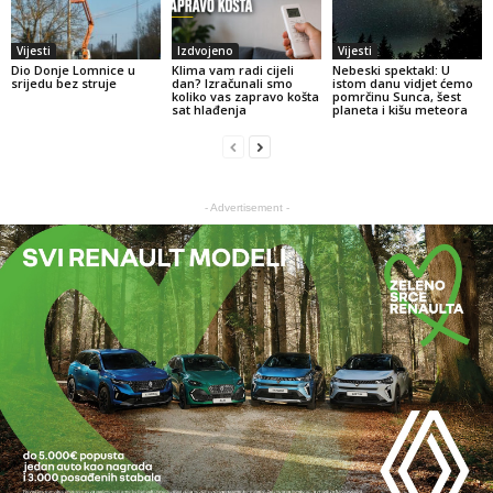
Vijesti
Izdvojeno
Vijesti
Dio Donje Lomnice u
Klima vam radi cijeli
Nebeski spektakl: U
srijedu bez struje
dan? Izračunali smo
istom danu vidjet ćemo
koliko vas zapravo košta
pomrčinu Sunca, šest
sat hlađenja
planeta i kišu meteora
- Advertisement -