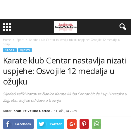
Home
Sport
Karate klub Centar nastavlja nizati uspjehe: Osvojile 12 medalja u
ožujku
SPORT
VIJESTI
Karate klub Centar nastavlja nizati
uspjehe: Osvojile 12 medalja u
ožujku
Sljedeći veliki izazov za članice Karate kluba Centar bit će Kup Hrvatske u
Zagrebu, koji se održava u travnju
Autor:
Kronike Velike Gorice
-
31. ožujka 2025
Facebook
Twitter