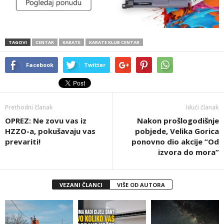
TAGOVI
CENTAR
KARATE
KARATE KLUB CENTAR
Facebook
Twitter
Prethodni članak
Idući članak
OPREZ: Ne zovu vas iz
Nakon prošlogodišnje
HZZO-a, pokušavaju vas
pobjede, Velika Gorica
prevariti!
ponovno dio akcije “Od
izvora do mora”
VEZANI ČLANCI
VIŠE OD AUTORA