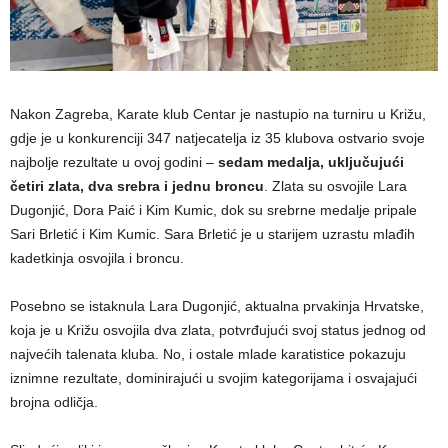
Nakon Zagreba, Karate klub Centar je nastupio na turniru u Križu,
gdje je u konkurenciji 347 natjecatelja iz 35 klubova ostvario svoje
najbolje rezultate u ovoj godini –
sedam medalja, uključujući
četiri zlata, dva srebra i jednu broncu
. Zlata su osvojile Lara
Dugonjić, Dora Paić i Kim Kumic, dok su srebrne medalje pripale
Sari Brletić i Kim Kumic. Sara Brletić je u starijem uzrastu mlađih
kadetkinja osvojila i broncu.
Posebno se istaknula Lara Dugonjić, aktualna prvakinja Hrvatske,
koja je u Križu osvojila dva zlata, potvrđujući svoj status jednog od
najvećih talenata kluba. No, i ostale mlade karatistice pokazuju
iznimne rezultate, dominirajući u svojim kategorijama i osvajajući
brojna odličja.