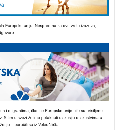
mala Europsku uniju. Nespremna za ovu vrstu izazova,
dgovore.
ma i migrantima, članice Europske unije bile su prisiljene
v. S tim u svezi želimo potaknuti diskusiju o iskustvima u
nju – poručili su iz Veleučilišta.