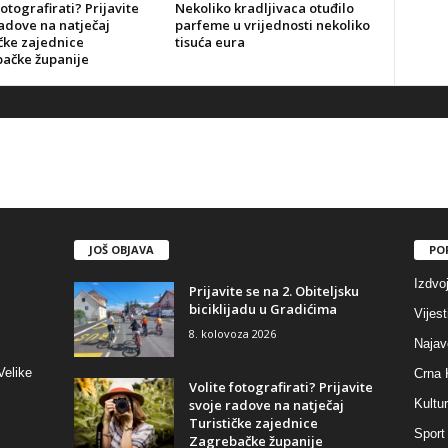
fotografirati? Prijavite
Nekoliko kradljivaca otuđilo
adove na natječaj
parfeme u vrijednosti nekoliko
čke zajednice
tisuća eura
ačke županije
JOŠ OBJAVA
PO
Izdvo
Prijavite se na 2. Obiteljsku
biciklijadu u Gradićima
Vijest
8. kolovoza 2026
Najav
Velike
Crna 
Volite fotografirati? Prijavite
svoje radove na natječaj
Kultu
Turističke zajednice
Sport
Zagrebačke županije