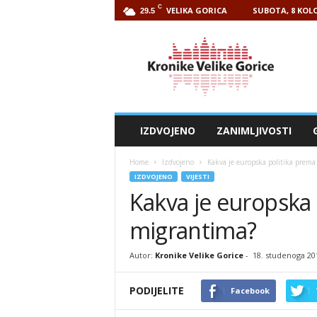
C
VELIKA GORICA
SUBOTA, 8 KOLO
29.5
Kronike
Velike
Gorice
IZDVOJENO
ZANIMLJIVOSTI
Home
Izdvojeno
Kakva je europska politika prem
IZDVOJENO
VIJESTI
Kakva je europska 
migrantima?
Autor:
Kronike Velike Gorice
-
18. studenoga 20
PODIJELITE
Facebook