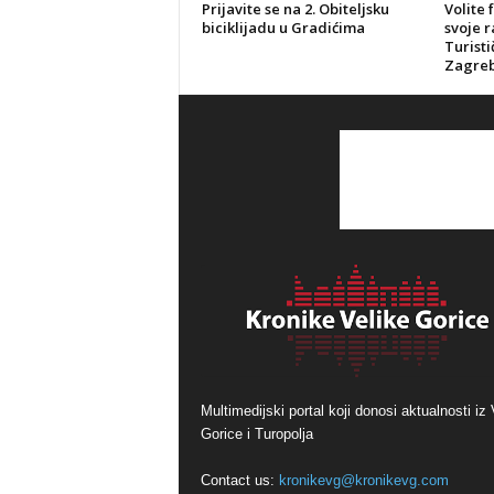
Prijavite se na 2. Obiteljsku
Volite 
biciklijadu u Gradićima
svoje r
Turisti
Zagreb
Multimedijski portal koji donosi aktualnosti iz 
Gorice i Turopolja
Contact us:
kronikevg@kronikevg.com