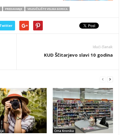
PREDAVANJE
VELEUČILIŠTE VELIKA GORICA
Twitter
Idući članak
KUD Ščitarjevo slavi 10 godina
ija
Crna Kronika