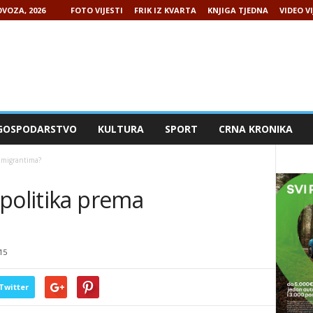
VOZA, 2026
FOTO VIJESTI
FRIK IZ KVARTA
KNJIGA TJEDNA
VIDEO VI
GOSPODARSTVO
KULTURA
SPORT
CRNA KRONIKA
a migrantima?
politika prema
15
Twitter