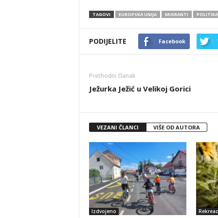
TAGOVI
EUROPSKA UNIJA
MIGRANTI
POLITIKA
PODIJELITE
Facebook
Prethodni članak
Ježurka Ježić u Velikoj Gorici
VEZANI ČLANCI
VIŠE OD AUTORA
Izdvojeno
Rekreac