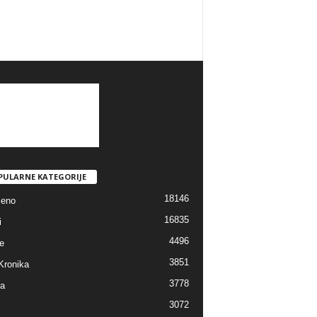
PULARNE KATEGORIJE
18146
jeno
16835
i
4496
e
3851
Kronika
3778
ra
3072