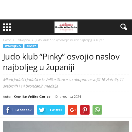
Home
Izdvojeno
Judo klub “Pinky” osvojio naslov najboljeg u županiji
IZDVOJENO
SPORT
Judo klub “Pinky” osvojio naslov
najboljeg u županiji
Mladi judaši i judašice iz Velike Gorice su ukupno osvojili 16 zlatnih, 11
srebrnih i 14 brončanih medalja
Autor:
Kronike Velike Gorice
-
10. prosinca 2024
Facebook
Twitter