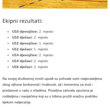
Ekipni rezultati:
U10 djevojčice:
2. mjesto
U10 dječaci:
2. mjesto
U12 djevojčice:
1. mjesto
U12 dječaci:
1. mjesto
U14 djevojčice:
2. mjesto
U14 dječaci:
2. mjesto
U16 dječaci:
2. mjesto
Na svojoj društvenoj mreži uputili su pohvale svim natjecateljima
zbog njihove borbenosti i hrabrosti, ali i trenerima za trud i
predanost u radu s mladima. Posebna zahvala upućena je
roditeljima i navijačima koji su s tribina pružili snažnu podršku
tijekom natjecanja.