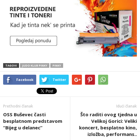
TAGOVI
JUDO KLUB PINKY
PINKY
Facebook
Twitter
Prethodni članak
Idući članak
OSS Buševec časti
Što raditi ovog tjedna u
besplatnom predstavom
Velikoj Gorici: Veliki
“Bijeg u delanec”
koncert, besplatno kino,
izložba, performans..