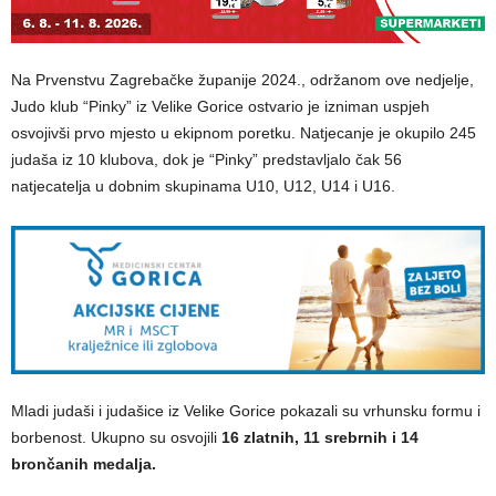
Na Prvenstvu Zagrebačke županije 2024., održanom ove nedjelje,
Judo klub “Pinky” iz Velike Gorice ostvario je izniman uspjeh
osvojivši prvo mjesto u ekipnom poretku. Natjecanje je okupilo 245
judaša iz 10 klubova, dok je “Pinky” predstavljalo čak 56
natjecatelja u dobnim skupinama U10, U12, U14 i U16.
Mladi judaši i judašice iz Velike Gorice pokazali su vrhunsku formu i
borbenost. Ukupno su osvojili
1
6 zlatnih, 11 srebrnih i 14
brončanih medalja.