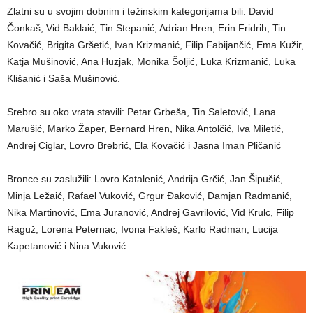
Zlatni su u svojim dobnim i težinskim kategorijama bili: David
Čonkaš, Vid Baklaić, Tin Stepanić, Adrian Hren, Erin Fridrih, Tin
Kovačić, Brigita Gršetić, Ivan Krizmanić, Filip Fabijančić, Ema Kužir,
Katja Mušinović, Ana Huzjak, Monika Šoljić, Luka Krizmanić, Luka
Klišanić i Saša Mušinović.
Srebro su oko vrata stavili: Petar Grbeša, Tin Saletović, Lana
Marušić, Marko Žaper, Bernard Hren, Nika Antolčić, Iva Miletić,
Andrej Ciglar, Lovro Brebrić, Ela Kovačić i Jasna Iman Pličanić
Bronce su zaslužili: Lovro Katalenić, Andrija Grčić, Jan Šipušić,
Minja Ležaić, Rafael Vuković, Grgur Đaković, Damjan Radmanić,
Nika Martinović, Ema Juranović, Andrej Gavrilović, Vid Krulc, Filip
Raguž, Lorena Peternac, Ivona Fakleš, Karlo Radman, Lucija
Kapetanović i Nina Vuković