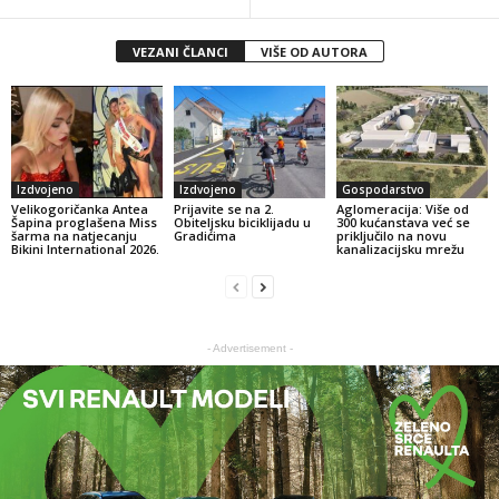
VEZANI ČLANCI
VIŠE OD AUTORA
Izdvojeno
Izdvojeno
Gospodarstvo
Velikogoričanka Antea
Prijavite se na 2.
Aglomeracija: Više od
Šapina proglašena Miss
Obiteljsku biciklijadu u
300 kućanstava već se
šarma na natjecanju
Gradićima
priključilo na novu
Bikini International 2026.
kanalizacijsku mrežu
- Advertisement -