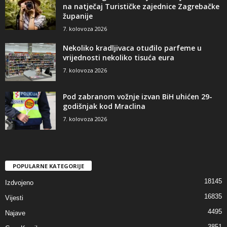
na natječaj Turističke zajednice Zagrebačke
županije
7. kolovoza 2026
Nekoliko kradljivaca otuđilo parfeme u
vrijednosti nekoliko tisuća eura
7. kolovoza 2026
Pod zabranom vožnje izvan BiH uhićen 29-
godišnjak kod Mraclina
7. kolovoza 2026
POPULARNE KATEGORIJE
18145
Izdvojeno
16835
Vijesti
4495
Najave
3851