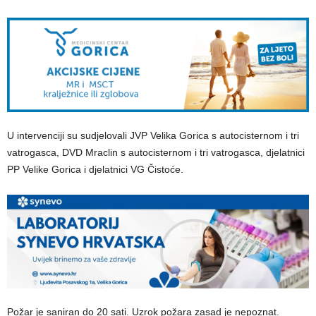
U intervenciji su sudjelovali JVP Velika Gorica s autocisternom i tri
vatrogasca, DVD Mraclin s autocisternom i tri vatrogasca, djelatnici
PP Velike Gorica i djelatnici VG Čistoće.
Požar je saniran do 20 sati. Uzrok požara zasad je nepoznat.