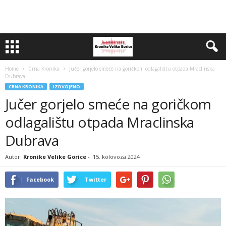
Home
Crna Kronika
Jučer gorjelo smeće na goričkom odlagalištu otpada Mraclinska
Dubrava
CRNA KRONIKA
IZDVOJENO
Jučer gorjelo smeće na goričkom
odlagalištu otpada Mraclinska
Dubrava
Autor:
Kronike Velike Gorice
-
15. kolovoza 2024
Facebook
Twitter