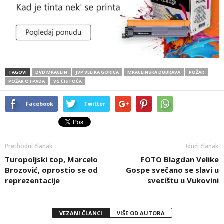
TAGOVI
DVD MRACLIN
JVP VELIKA GORICA
MRACLINSKA DUBRAVA
POŽAR
POŽAR OTPADA
VG ČISTOĆA
Facebook
Twitter
Prethodni članak
Idući članak
Turopoljski top, Marcelo
FOTO Blagdan Velike
Brozović, oprostio se od
Gospe svečano se slavi u
reprezentacije
svetištu u Vukovini
VEZANI ČLANCI
VIŠE OD AUTORA