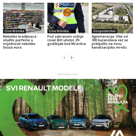
Crna Kronika
Crna Kronika
Gospodarstvo
Nekoliko kradljivaca
Pod zabranom vožnje
Aglomeracija: Više od
otuđilo parfeme u
izvan BiH uhićen 29-
300 kućanstava već se
vrijednosti nekoliko
godišnjak kod Mraclina
priključilo na novu
tisuća eura
kanalizacijsku mrežu
- Advertisement -