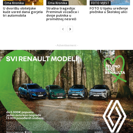
Crna Kronika
Crna Kronika
FOTO VIJEST
U dvorištu obiteljske
Strašna tragedija:
FOTO U tijeku uređenje
kuće usred dana gorjela
Preminuli vozačica i
pločnika u Školskoj ulici
tri automobila
dvoje putnika u
prometnoj nesreći
- Advertisement -