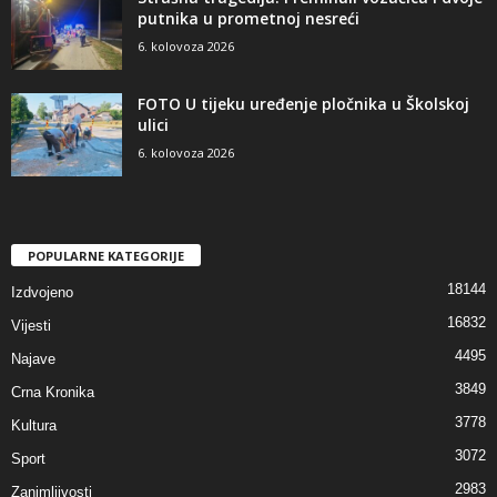
putnika u prometnoj nesreći
6. kolovoza 2026
FOTO U tijeku uređenje pločnika u Školskoj
ulici
6. kolovoza 2026
POPULARNE KATEGORIJE
18144
Izdvojeno
16832
Vijesti
4495
Najave
3849
Crna Kronika
3778
Kultura
3072
Sport
2983
Zanimljivosti