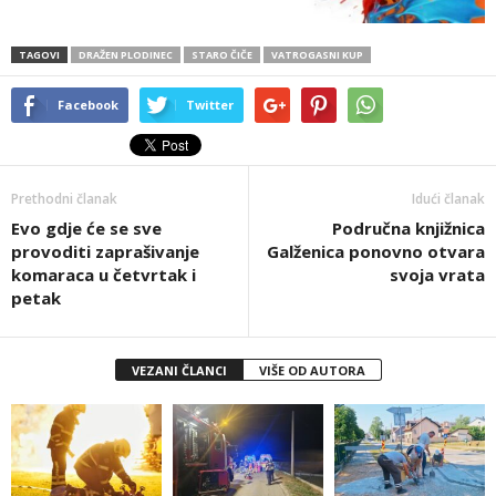
TAGOVI
DRAŽEN PLODINEC
STARO ČIČE
VATROGASNI KUP
Facebook
Twitter
Prethodni članak
Idući članak
Evo gdje će se sve
Područna knjižnica
provoditi zaprašivanje
Galženica ponovno otvara
komaraca u četvrtak i
svoja vrata
petak
VEZANI ČLANCI
VIŠE OD AUTORA