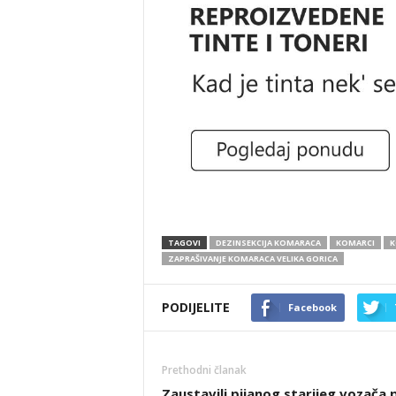
TAGOVI
DEZINSEKCIJA KOMARACA
KOMARCI
K
ZAPRAŠIVANJE KOMARACA VELIKA GORICA
PODIJELITE
Facebook
Prethodni članak
Zaustavili pijanog starijeg vozača 