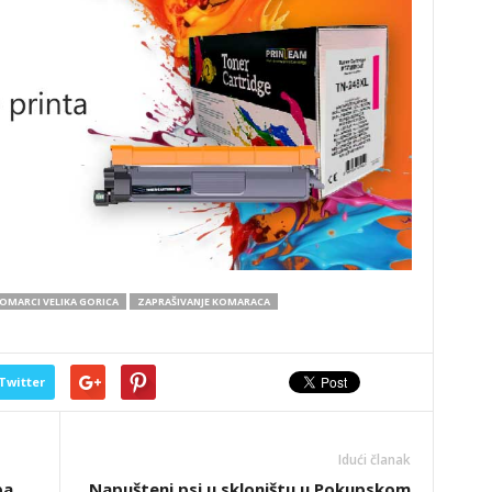
OMARCI VELIKA GORICA
ZAPRAŠIVANJE KOMARACA
Twitter
Idući članak
pa
Napušteni psi u skloništu u Pokupskom