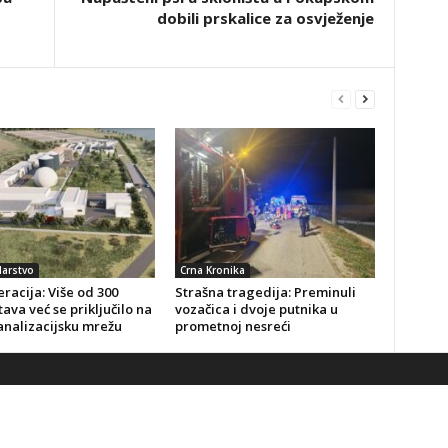
dobili prskalice za osvježenje
arstvo
Crna Kronika
racija: Više od 300
Strašna tragedija: Preminuli
ava već se priključilo na
vozačica i dvoje putnika u
analizacijsku mrežu
prometnoj nesreći