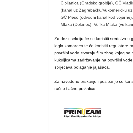
Cibljanica (Gradsko groblje), GČ Vlad
(kanal uz Zagrebačku/Vukomeričku uz Au
GČ Pleso (odvodni kanal kod vojarne), 
Mlaka (Dolenec), Velika Mlaka (vulkani
Za dezinsekciju će se koristiti sredstva u 
legla komaraca te će koristiti regulatore ra
površini vode stvaraju film zbog kojeg se
kukuljicama zadržavanje na površini vode t
sprječava polaganje jajašaca.
Za navedeno prskanje i posipanje će koris
ručne tlačne prskalice.