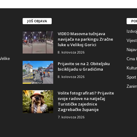
JOŠ OBJAVA
PO
Izdvo
VIDEO Masovna tučnjava
navijača na parkingu Zračne
Vijest
luke u Velikoj Gorici
Najav
8. kolovoza 2026
Velike
Crna 
Prijavite se na 2. Obiteljsku
Kultu
biciklijadu u Gradićima
8. kolovoza 2026
Sport
Zaniml
Volite fotografirati? Prijavite
svoje radove na natječaj
Turističke zajednice
Zagrebačke županije
7. kolovoza 2026