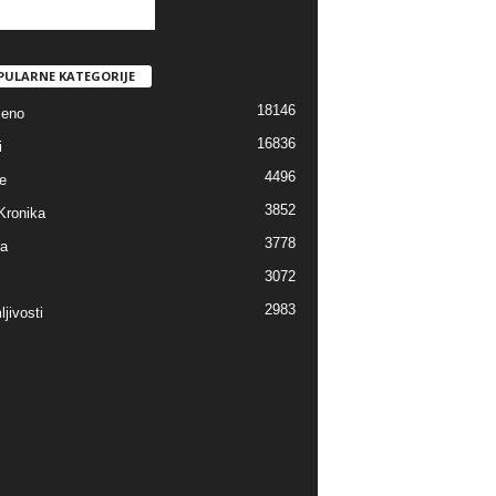
PULARNE KATEGORIJE
18146
jeno
16836
i
4496
e
3852
Kronika
3778
ra
3072
2983
jivosti