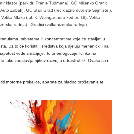
imir Nazor (park dr. Franje Tuđmana), GČ Miljenko Granić
to Zubak), GČ Stari Grad (reciklažno dvorište ̋Sajmište ̋),
Velika Mlaka ( ul. K. Weingartnera kod br. 18), Velika
zerska radnja) i Gradići (vulkanizerska radnja)
granulama, tabletama ili koncentratima koje će stavljati u
sta. Uz to će koristiti i sredstva koja djeluju mehanički i na
 napetost vode smanjuje. To onemogućuje ličinkama i
e tako zaustavlja njihov razvoj u odrasli oblik. Ovako se i
titi motorne prskalice, aparate za hladno orošavanje te