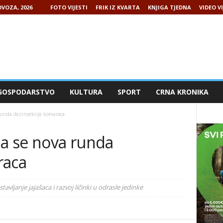
VOZA, 2026
FOTO VIJESTI
FRIK IZ KVARTA
KNJIGA TJEDNA
VIDEO VI
GOSPODARSTVO
KULTURA
SPORT
CRNA KRONIKA
runda dezinsekcije komaraca
ma se nova runda
raca
stavljanje jajašaca i razvoj ličinki u odrasle jedinke