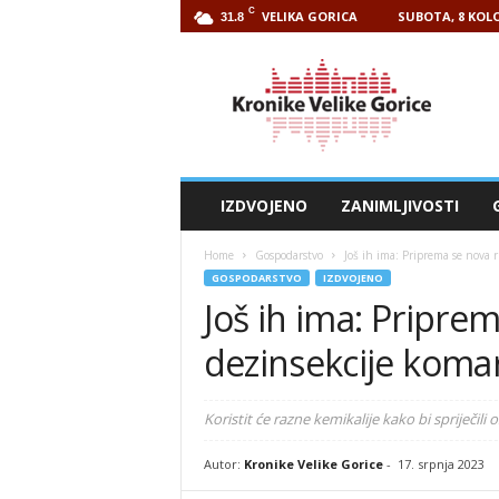
C
VELIKA GORICA
SUBOTA, 8 KOLO
31.8
Kronike
Velike
Gorice
IZDVOJENO
ZANIMLJIVOSTI
Home
Gospodarstvo
Još ih ima: Priprema se nova 
GOSPODARSTVO
IZDVOJENO
Još ih ima: Pripre
dezinsekcije koma
Koristit će razne kemikalije kako bi spriječili o
Autor:
Kronike Velike Gorice
-
17. srpnja 2023