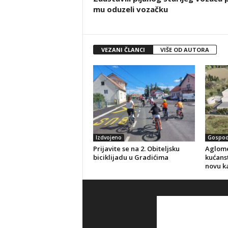
mu oduzeli vozačku
VEZANI ČLANCI
VIŠE OD AUTORA
Izdvojeno
Gospod
Prijavite se na 2. Obiteljsku
Aglome
biciklijadu u Gradićima
kućanst
novu k