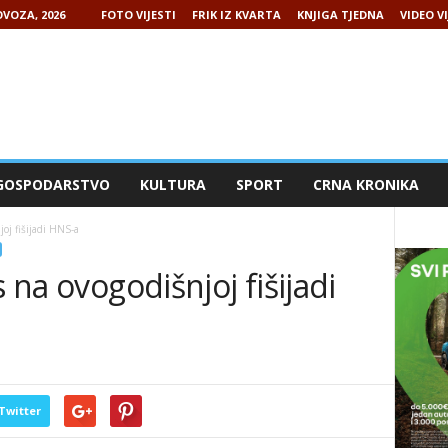
VOZA, 2026
FOTO VIJESTI
FRIK IZ KVARTA
KNJIGA TJEDNA
VIDEO VI
GOSPODARSTVO
KULTURA
SPORT
CRNA KRONIKA
joj fišijadi HNS-a
s na ovogodišnjoj fišijadi
Twitter