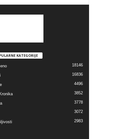
PULARNE KATEGORIJE
18146
jeno
16836
i
4496
e
3852
Kronika
3778
ra
3072
2983
jivosti