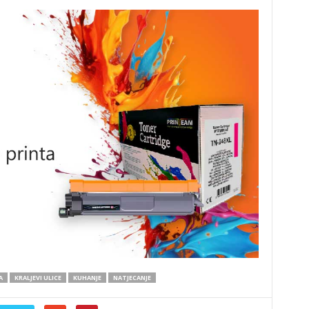
A
KRALJEVI ULICE
KUHANJE
NATJECANJE