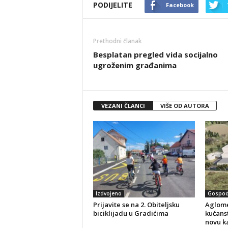
PODIJELITE
Facebook
Prethodni članak
Besplatan pregled vida socijalno
ugroženim građanima
VEZANI ČLANCI
VIŠE OD AUTORA
Izdvojeno
Gospod
Prijavite se na 2. Obiteljsku
Aglome
biciklijadu u Gradićima
kućanst
novu k