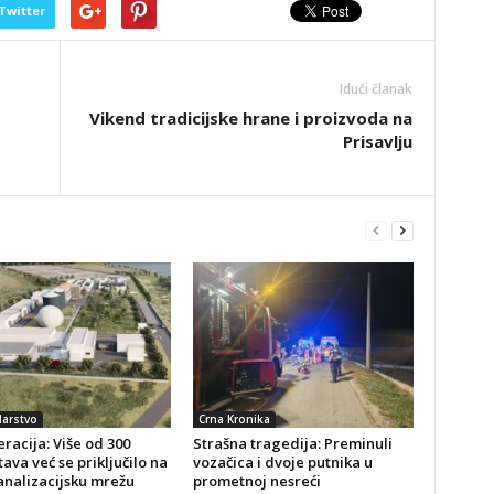
Twitter
Idući članak
Vikend tradicijske hrane i proizvoda na
Prisavlju
arstvo
Crna Kronika
racija: Više od 300
Strašna tragedija: Preminuli
ava već se priključilo na
vozačica i dvoje putnika u
analizacijsku mrežu
prometnoj nesreći