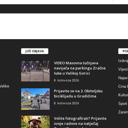
JOŠ OBJAVA
PO
Izdvo
VIDEO Masovna tučnjava
navijača na parkingu Zračne
Vijest
luke u Velikoj Gorici
Najav
8. kolovoza 2026
Velike
Crna 
Prijavite se na 2. Obiteljsku
Kultu
biciklijadu u Gradićima
8. kolovoza 2026
Sport
Zaniml
Volite fotografirati? Prijavite
svoje radove na natječaj