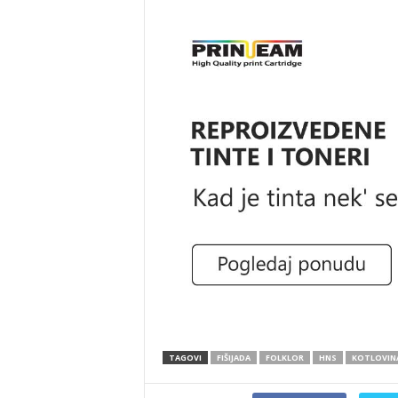
TAGOVI
FIŠIJADA
FOLKLOR
HNS
KOTLOVIN