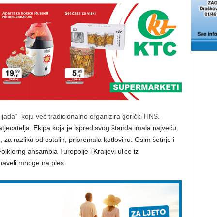
šijada“ koju već tradicionalno organizira gorički HNS.
atjecatelja. Ekipa koja je ispred svog štanda imala najveću
za razliku od ostalih, pripremala kotlovinu. Osim šetnje i
olklorng ansambla Turopolje i Kraljevi ulice iz
naveli mnoge na ples.