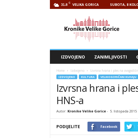
C
VELIKA GORICA
SUBOTA, 8 KOLO
31.8
Kronike
Velike
Gorice
IZDVOJENO
ZANIMLJIVOSTI
Home
Izdvojeno
Izvrsna hrana i ples na ovogodišn
IZDVOJENO
KULTURA
VELIKOGORIČANI KUHAJU
Izvrsna hrana i ple
HNS-a
Autor:
Kronike Velike Gorice
-
5. listopada 2015
PODIJELITE
Facebook