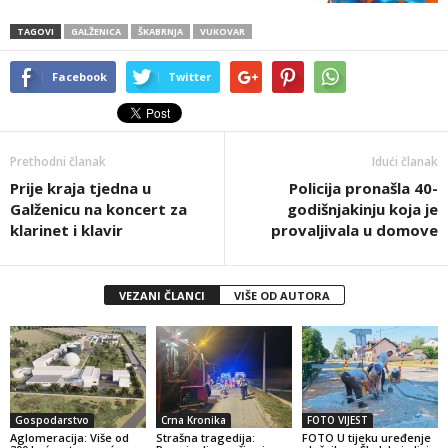
TAGOVI
GALŽENICA
ŠKABRNJA
VUKOVAR
Facebook
Twitter
Prethodni članak
Idući članak
Prije kraja tjedna u
Policija pronašla 40-
Galženicu na koncert za
godišnjakinju koja je
klarinet i klavir
provaljivala u domove
VEZANI ČLANCI
VIŠE OD AUTORA
Gospodarstvo
Crna Kronika
FOTO VIJEST
Aglomeracija: Više od
Strašna tragedija:
FOTO U tijeku uređenje