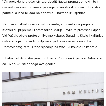
“Cilj projekta je u učenicima probuditi ljubav prema domovini te im
osvjestiti važnost poznavanja svoje povijesti kako bi se dobre stvari
pamtile, a loše nikada ne ponovile.”, navode iz knjižnice.
Radove su slikali učenici viših razreda, a uz autorice projekta
izložbu su pripremali i profesorica Marija Lovrić te profesor i kipar
Vid Vučak, oboje profesori likovne kulture. Suradnja škole i knjižnice
ostvarena je u povodu obilježavanja Dana sjećanja na žrtve
Domovinskog rata i Dana sjećanja na žrtvu Vukovara i Škabrnje.
Izložba će biti postavljena u izlozima Područne knjižnice Galženice
od 16.do 23. studenoga ove godine.