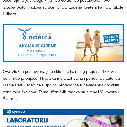
Jučer ujutro je u izlogu knjižnice Galženice postavljena nova
izložba. Autori radova su učenici OŠ Eugena Kvaternika i OŠ Nikole
Hribara.
Ova izložba postavljena je u sklopu eTwinning projekta “Iz krvi i
bola niklo je cvijeće- Hrvatska moja zahvalna i ponosna”, autorica
Marije Patrlj i Martine Filipović, profesorica u navedenim goričkim
osnovnim školama. Tema učeničkih radova su simboli Vukovara i
Škabrnje.