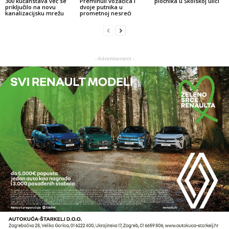
300 kućanstava već se
Preminuli vozačica i
pločnika u Školskoj ulici
priključilo na novu
dvoje putnika u
kanalizacijsku mrežu
prometnoj nesreći
- Advertisement -