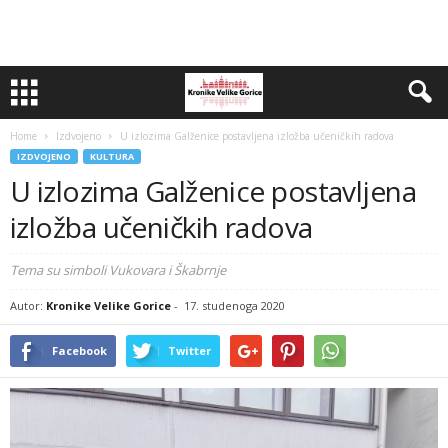
Home
Izdvojeno
U izlozima Galženice postavljena izložba učeničkih radova
IZDVOJENO
KULTURA
U izlozima Galženice postavljena
izložba učeničkih radova
Tema su simboli Vukovara i Škabrnje
Autor:
Kronike Velike Gorice
-
17. studenoga 2020
Facebook
Twitter