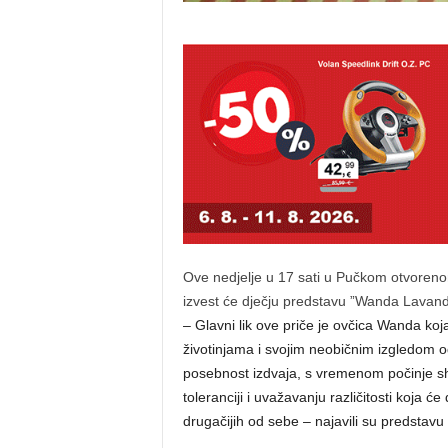
Ove nedjelje u 17 sati u Pučkom otvorenom
izvest će dječju predstavu ”Wanda Lavan
– Glavni lik ove priče je ovčica Wanda ko
životinjama i svojim neobičnim izgledom ods
posebnost izdvaja, s vremenom počinje shv
toleranciji i uvažavanju različitosti koja ć
drugačijih od sebe – najavili su predsta