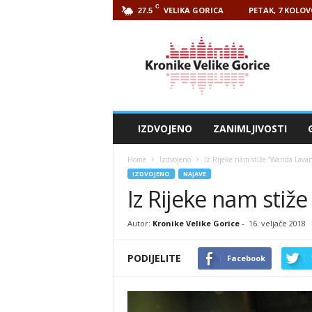
C
VELIKA GORICA
PETAK, 7 KOLOV
27.5
Kronike
Velike
Gorice
IZDVOJENO
ZANIMLJIVOSTI
Home
Izdvojeno
Iz Rijeke nam stiže ”Wanda Lava
IZDVOJENO
NAJAVE
Iz Rijeke nam stiž
Autor:
Kronike Velike Gorice
-
16. veljače 2018
PODIJELITE
Facebook