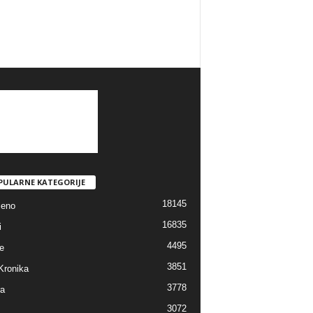
PULARNE KATEGORIJE
18145
jeno
16835
i
4495
e
3851
Kronika
3778
ra
3072