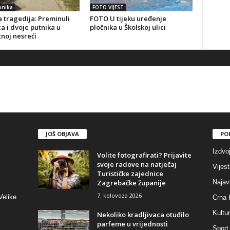
onika
FOTO VIJEST
 tragedija: Preminuli
FOTO U tijeku uređenje
a i dvoje putnika u
pločnika u Školskoj ulici
noj nesreći
JOŠ OBJAVA
PO
Izdvo
Volite fotografirati? Prijavite
svoje radove na natječaj
Vijest
Turističke zajednice
Zagrebačke županije
Najav
7. kolovoza 2026
Velike
Crna 
Kultu
Nekoliko kradljivaca otuđilo
parfeme u vrijednosti
Sport