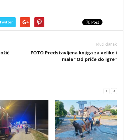
Twitter
Idući članak
ožić
FOTO Predstavljena knjiga za velike i
male ”Od priče do igre”