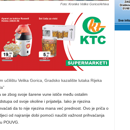
Foto: Kronike Velike Gorice/Arhiva
 učilištu Velika Gorica, Gradsko kazalište lutaka Rijeka
da”
ja se zbog svoje šarene vune ističe među ostalim
tupa od svoje okoline i prijatelja. Iako je njezina
aćati da to nije njezina mana već prednost. Ovo je priča o
e djeci od najranije dobi pomoći naučiti važnost prihvaćanja
vu u POUVG.