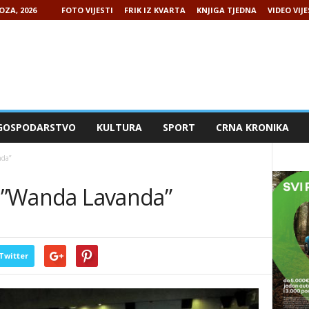
OZA, 2026
FOTO VIJESTI
FRIK IZ KVARTA
KNJIGA TJEDNA
VIDEO VIJE
GOSPODARSTVO
KULTURA
SPORT
CRNA KRONIKA
nda”
e ”Wanda Lavanda”
Twitter