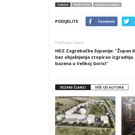
TAGOVI
PREDSTAVA
WANDA LAVANDA
PODIJELITE
Facebook
Prethodni članak
HDZ Zagrebačke županije: ”Župan K
bez objašnjenja stopirao izgradnju
bazena u Velikoj Gorici”
VEZANI ČLANCI
VIŠE OD AUTORA