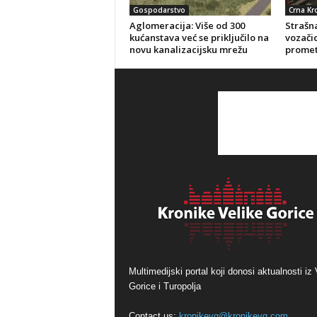
Gospodarstvo
Crna Kr
Aglomeracija: Više od 300
Strašna
kućanstava već se priključilo na
vozačic
novu kanalizacijsku mrežu
promet
Multimedijski portal koji donosi aktualnosti iz 
Gorice i Turopolja
Contact us:
kronikevg@kronikevg.com