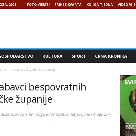
OZA, 2026
FOTO VIJESTI
FRIK IZ KVARTA
KNJIGA TJEDNA
VIDEO VIJE
GOSPODARSTVO
KULTURA
SPORT
CRNA KRONIKA
povratnih sredstava Zagrebačke županije
nabavci bespovratnih
čke županije
uzetnici i obrtnici mogu informirati o natječajima i mogućim