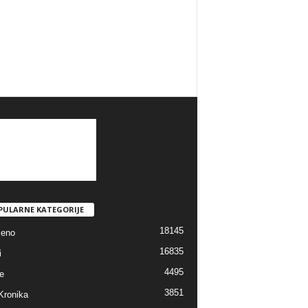
PULARNE KATEGORIJE
18145
jeno
16835
i
4495
e
3851
Kronika