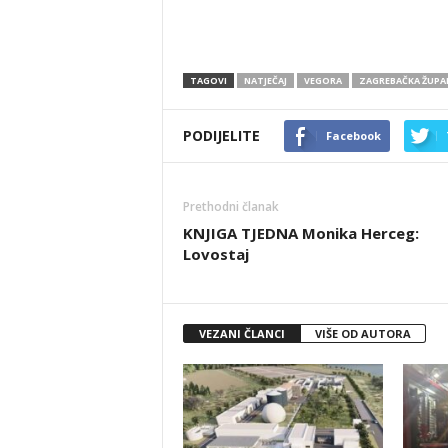
TAGOVI
NATJEČAJ
VEGORA
ZAGREBAČKA ŽUPAN
PODIJELITE
Facebook
Prethodni članak
KNJIGA TJEDNA Monika Herceg:
Lovostaj
VEZANI ČLANCI
VIŠE OD AUTORA