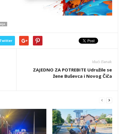
IJA
Twitter
Idući članak
ZAJEDNO ZA POTREBITE Udružile se
žene Buševca i Novog Čiča