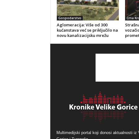
Gospodarstvo
Crna Kr
Aglomeracija: Više od 300
Strašna
kućanstava već se priključilo na
vozačic
novu kanalizacijsku mrežu
promet
Multimedijski portal koji donosi aktualnosti iz 