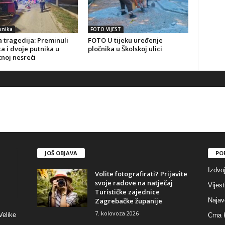
onika
FOTO VIJEST
 tragedija: Preminuli
FOTO U tijeku uređenje
a i dvoje putnika u
pločnika u Školskoj ulici
noj nesreći
JOŠ OBJAVA
PO
Izdvo
Volite fotografirati? Prijavite
svoje radove na natječaj
Vijest
Turističke zajednice
Zagrebačke županije
Najav
7. kolovoza 2026
Velike
Crna 