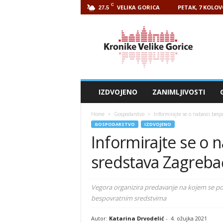
C
VELIKA GORICA
PETAK, 7 KOLOV
27.5
Kronike
Velike
Gorice
IZDVOJENO
ZANIMLJIVOSTI
Home
Gospodarstvo
Informirajte se o nabavci bes
GOSPODARSTVO
IZDVOJENO
Informirajte se o 
sredstava Zagreba
Vegora organizira predavanje na kojem se pod
bespovratnim sredstvima
Autor:
Katarina Drvodelić
-
4. ožujka 2021