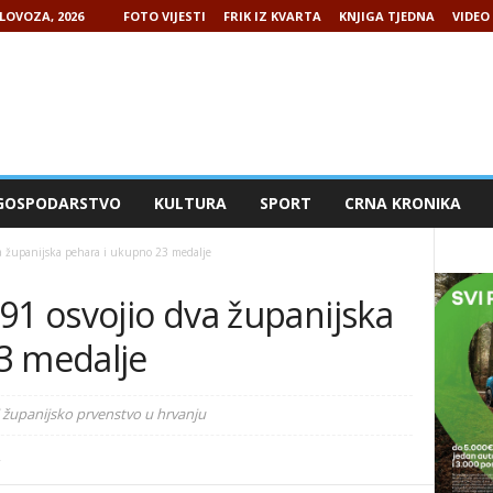
LOVOZA, 2026
FOTO VIJESTI
FRIK IZ KVARTA
KNJIGA TJEDNA
VIDEO 
GOSPODARSTVO
KULTURA
SPORT
CRNA KRONIKA
a županijska pehara i ukupno 23 medalje
91 osvojio dva županijska
3 medalje
" i županijsko prvenstvo u hrvanju