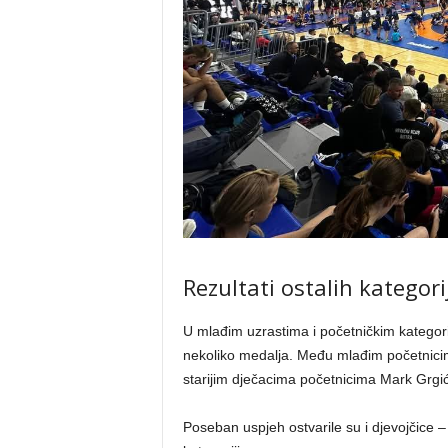
Rezultati ostalih kategori
U mlađim uzrastima i početničkim kategorij
nekoliko medalja. Među mlađim početnicim
starijim dječacima početnicima Mark Grgić (
Poseban uspjeh ostvarile su i djevojčice – 