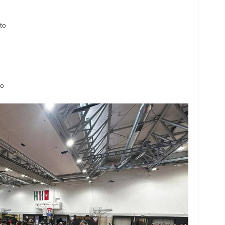
to
to