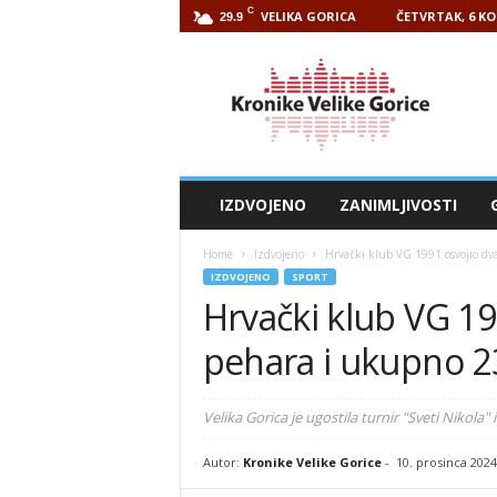
C
VELIKA GORICA
ČETVRTAK, 6 KO
29.9
Kronike
Velike
Gorice
IZDVOJENO
ZANIMLJIVOSTI
Home
Izdvojeno
Hrvački klub VG 1991 osvojio dv
IZDVOJENO
SPORT
Hrvački klub VG 19
pehara i ukupno 2
Velika Gorica je ugostila turnir "Sveti Nikola
Autor:
Kronike Velike Gorice
-
10. prosinca 2024