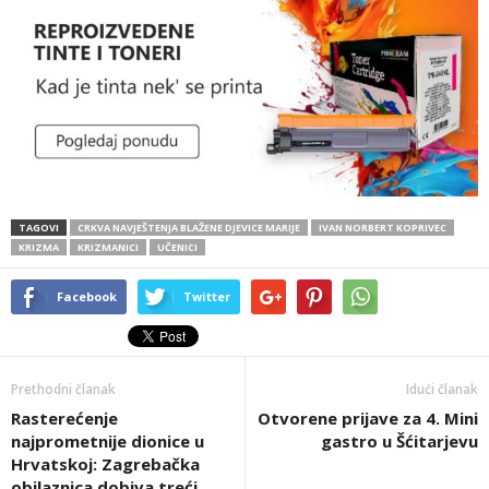
TAGOVI
CRKVA NAVJEŠTENJA BLAŽENE DJEVICE MARIJE
IVAN NORBERT KOPRIVEC
KRIZMA
KRIZMANICI
UČENICI
Facebook
Twitter
Prethodni članak
Idući članak
Rasterećenje
Otvorene prijave za 4. Mini
najprometnije dionice u
gastro u Šćitarjevu
Hrvatskoj: Zagrebačka
obilaznica dobiva treći