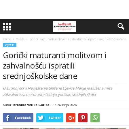
Home
Vijesti
Gorički maturanti molitvom i zahvalnošću ispratili srednjoškolske dane
VIJESTI
Gorički maturanti molitvom i
zahvalnošću ispratili
srednjoškolske dane
U župnoj crkvi Navještenja Blažene Djevice Marije je služena misa
zahvalnica za maturante četiriju goričkih srednjih škola
Autor:
Kronike Velike Gorice
-
14. svibnja 2026
Facebook
Twitter