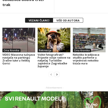
trak
VEZANI ČLANCI
VIŠE OD AUTORA
Crna Kronika
Rekreacija
Crna Kronika
VIDEO Masovna tučnjava
Volite fotografirati?
Nekoliko kradljivaca
navijača na parkingu
Prijavite svoje radove na
otuđilo parfeme u
Zračne luke u Velikoj
natječaj Turističke
vrijednosti nekoliko
Gorici
zajednice Zagrebačke
tisuća eura
županije
- Advertisement -