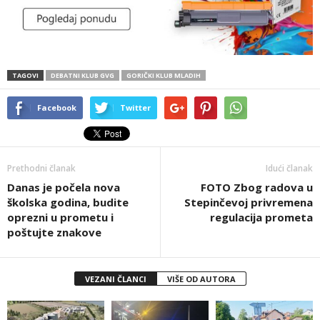
TAGOVI
DEBATNI KLUB GVG
GORIČKI KLUB MLADIH
Facebook
Twitter
Prethodni članak
Idući članak
Danas je počela nova
FOTO Zbog radova u
školska godina, budite
Stepinčevoj privremena
oprezni u prometu i
regulacija prometa
poštujte znakove
VEZANI ČLANCI
VIŠE OD AUTORA