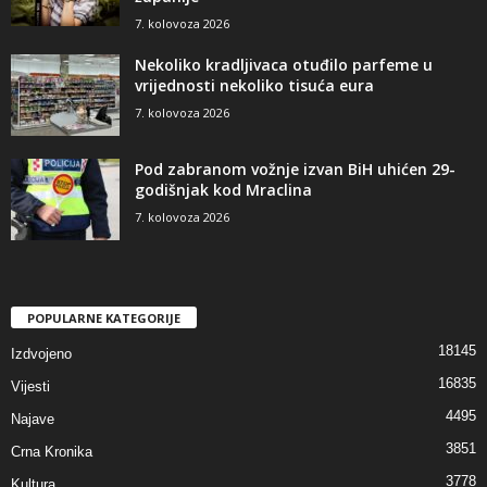
7. kolovoza 2026
Nekoliko kradljivaca otuđilo parfeme u
vrijednosti nekoliko tisuća eura
7. kolovoza 2026
Pod zabranom vožnje izvan BiH uhićen 29-
godišnjak kod Mraclina
7. kolovoza 2026
POPULARNE KATEGORIJE
18145
Izdvojeno
16835
Vijesti
4495
Najave
3851
Crna Kronika
3778
Kultura