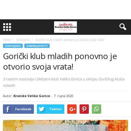
Home
Izdvojeno
Gorički klub mladih ponovno je otvorio svoja vrata!
IZDVOJENO
ZANIMLJIVOSTI
Gorički klub mladih ponovno je
otvorio svoja vrata!
S radom nastavlja i Debatni klub Velika Gorica u sklopu Goričkog kluba
mladih
Autor:
Kronike Velike Gorice
-
7. rujna 2020
Facebook
Twitter