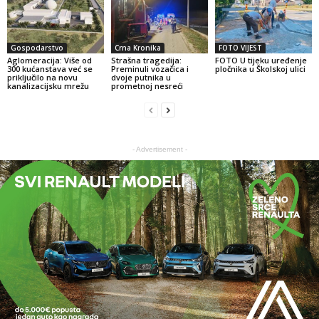
Gospodarstvo
Crna Kronika
FOTO VIJEST
Aglomeracija: Više od
Strašna tragedija:
FOTO U tijeku uređenje
300 kućanstava već se
Preminuli vozačica i
pločnika u Školskoj ulici
priključilo na novu
dvoje putnika u
kanalizacijsku mrežu
prometnoj nesreći
- Advertisement -