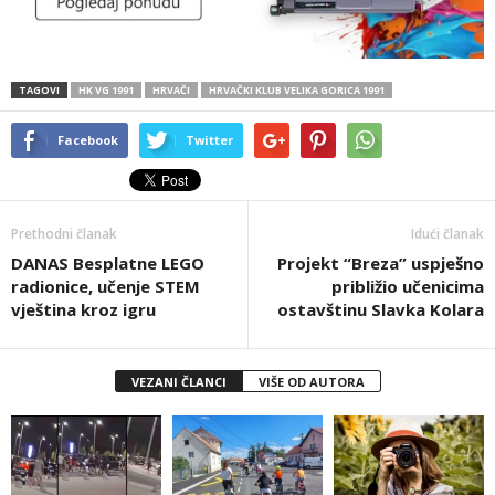
TAGOVI
HK VG 1991
HRVAČI
HRVAČKI KLUB VELIKA GORICA 1991
Facebook
Twitter
Prethodni članak
Idući članak
DANAS Besplatne LEGO
Projekt “Breza” uspješno
radionice, učenje STEM
približio učenicima
vještina kroz igru
ostavštinu Slavka Kolara
VEZANI ČLANCI
VIŠE OD AUTORA