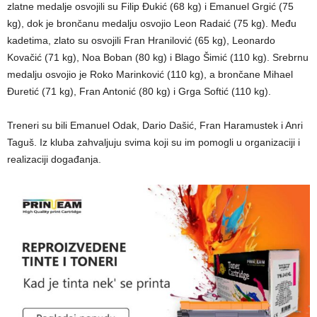
zlatne medalje osvojili su Filip Đukić (68 kg) i Emanuel Grgić (75
kg), dok je brončanu medalju osvojio Leon Radaić (75 kg). Među
kadetima, zlato su osvojili Fran Hranilović (65 kg), Leonardo
Kovačić (71 kg), Noa Boban (80 kg) i Blago Šimić (110 kg). Srebrnu
medalju osvojio je Roko Marinković (110 kg), a brončane Mihael
Đuretić (71 kg), Fran Antonić (80 kg) i Grga Softić (110 kg).
Treneri su bili Emanuel Odak, Dario Dašić, Fran Haramustek i Anri
Taguš. Iz kluba zahvaljuju svima koji su im pomogli u organizaciji i
realizaciji događanja.