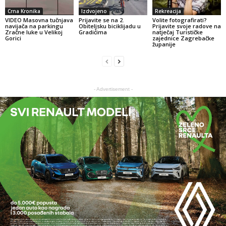
Crna Kronika
Izdvojeno
Rekreacija
VIDEO Masovna tučnjava
Prijavite se na 2.
Volite fotografirati?
navijača na parkingu
Obiteljsku biciklijadu u
Prijavite svoje radove na
Zračne luke u Velikoj
Gradićima
natječaj Turističke
Gorici
zajednice Zagrebačke
županije
- Advertisement -