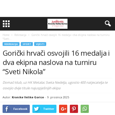
Home
Rekreacija
Gorički hrvači osvojili 16 medalja i dva ekipna naslova na turniru
“Sveti...
REKREACIJA
SPORT
VIJESTI
Gorički hrvači osvojili 16 medalja i
dva ekipna naslova na turniru
“Sveti Nikola”
Domaći klub, uz HK Metalac Sveta Nedelja, ugostio 400 natjecatelja te
osvojio dvije titule najuspješnijih ekipa
Autor:
Kronike Velike Gorice
-
9. prosinca 2025
Facebook
Twitter