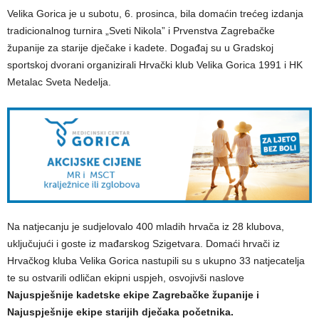
Velika Gorica je u subotu, 6. prosinca, bila domaćin trećeg izdanja
tradicionalnog turnira „Sveti Nikola” i Prvenstva Zagrebačke
županije za starije dječake i kadete. Događaj su u Gradskoj
sportskoj dvorani organizirali Hrvački klub Velika Gorica 1991 i HK
Metalac Sveta Nedelja.
Na natjecanju je sudjelovalo 400 mladih hrvača iz 28 klubova,
uključujući i goste iz mađarskog Szigetvara. Domaći hrvači iz
Hrvačkog kluba Velika Gorica nastupili su s ukupno 33 natjecatelja
te su ostvarili odličan ekipni uspjeh, osvojivši naslove
Najuspješnije kadetske ekipe Zagrebačke županije i
Najuspješnije ekipe starijih dječaka početnika.