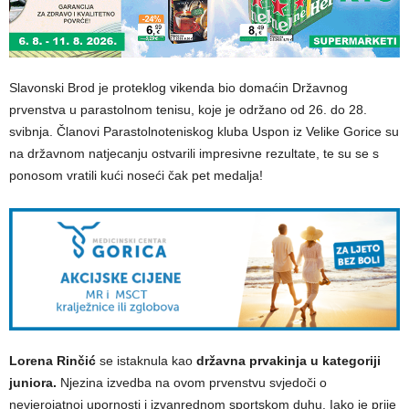
Slavonski Brod je proteklog vikenda bio domaćin Državnog
prvenstva u parastolnom tenisu, koje je održano od 26. do 28.
svibnja. Članovi Parastolnoteniskog kluba Uspon iz Velike Gorice su
na državnom natjecanju ostvarili impresivne rezultate, te su se s
ponosom vratili kući noseći čak pet medalja!
Lorena Rinčić
se istaknula kao
državna prvakinja u kategoriji
juniora.
Njezina izvedba na ovom prvenstvu svjedoči o
nevjerojatnoj upornosti i izvanrednom sportskom duhu. Iako je prije