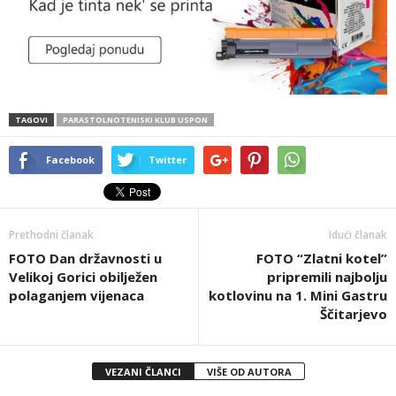
TAGOVI
PARASTOLNOTENISKI KLUB USPON
Facebook
Twitter
Prethodni članak
Idući članak
FOTO Dan državnosti u
FOTO “Zlatni kotel”
Velikoj Gorici obilježen
pripremili najbolju
polaganjem vijenaca
kotlovinu na 1. Mini Gastru
Ščitarjevo
VEZANI ČLANCI
VIŠE OD AUTORA