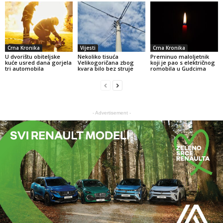
Crna Kronika
Vijesti
Crna Kronika
U dvorištu obiteljske
Nekoliko tisuća
Preminuo maloljetnik
kuće usred dana gorjela
Velikogoričana zbog
koji je pao s električnog
tri automobila
kvara bilo bez struje
romobila u Gudcima
- Advertisement -