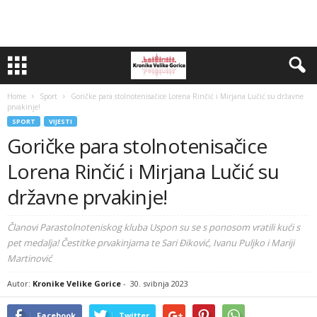
Home
Sport
Goričke para stolnotenisačice Lorena Rinčić i Mirjana Lučić su državne
prvakinje!
SPORT
VIJESTI
Goričke para stolnotenisačice
Lorena Rinčić i Mirjana Lučić su
državne prvakinje!
Članovi Parastolnoteniskog kluba Uspon su se s ponosom vratili kući s
pet medalja! Čestitke prvakinjama te Sari Điković, Ivanu Puljko i Mariji
Martinović
Autor:
Kronike Velike Gorice
-
30. svibnja 2023
Facebook
Twitter