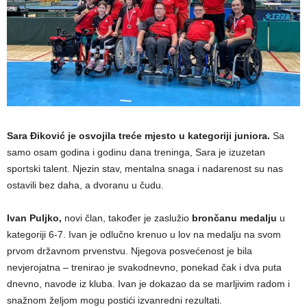
Sara Điković je osvojila treće mjesto u kategoriji juniora.
Sa
samo osam godina i godinu dana treninga, Sara je izuzetan
sportski talent. Njezin stav, mentalna snaga i nadarenost su nas
ostavili bez daha, a dvoranu u čudu.
Ivan Puljko,
novi član, također je zaslužio
brončanu medalju
u
kategoriji 6-7. Ivan je odlučno krenuo u lov na medalju na svom
prvom državnom prvenstvu. Njegova posvećenost je bila
nevjerojatna – trenirao je svakodnevno, ponekad čak i dva puta
dnevno, navode iz kluba. Ivan je dokazao da se marljivim radom i
snažnom željom mogu postići izvanredni rezultati.