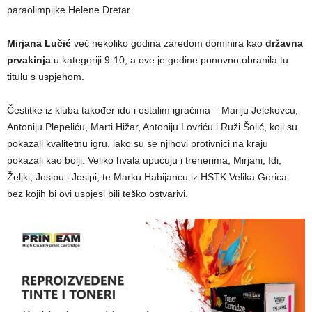
paraolimpijke Helene Dretar.
Mirjana Lučić
već nekoliko godina zaredom dominira kao
državna
prvakinja
u kategoriji 9-10, a ove je godine ponovno obranila tu
titulu s uspjehom.
Čestitke iz kluba također idu i ostalim igračima – Mariju Jelekovcu,
Antoniju Plepeliću, Marti Hižar, Antoniju Lovriću i Ruži Šolić, koji su
pokazali kvalitetnu igru, iako su se njihovi protivnici na kraju
pokazali kao bolji. Veliko hvala upućuju i trenerima, Mirjani, Idi,
Željki, Josipu i Josipi, te Marku Habijancu iz HSTK Velika Gorica
bez kojih bi ovi uspjesi bili teško ostvarivi.