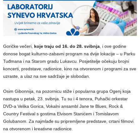
Goričke večeri,
koje traju od 16. do 28. svibnja
, i ove godine
donose bogat kulturno-zabavni program na dvije lokacije – u Parku
Tuđmana i na Starom gradu Lukavcu. Posjetitelje očekuju brojni
koncerti, predstave, radionice, kino na otvorenom i programi za sve
uzraste, a ulaz na sve sadržaje je slobodan.
Osim Gibonnija, na pozornicu stiže i popularna grupa Ogenj koja
nastupa u petak, 23. svibnja. Tu su i 4 tenora, Puhački orkestar
DVD-a Velika Gorica, Vokalni ansambl Jane te Blues, Rock &
Country Festival s gostima Elvisom Stanićem i Tomislavom
Golubanom. Za najmlađe su pripremljene predstave, crtani filmovi
na otvorenom i kreativne radionice.