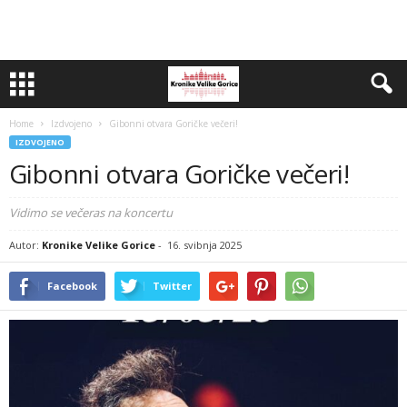
Home
Izdvojeno
Gibonni otvara Goričke večeri!
IZDVOJENO
Gibonni otvara Goričke večeri!
Vidimo se večeras na koncertu
Autor:
Kronike Velike Gorice
-
16. svibnja 2025
Facebook
Twitter