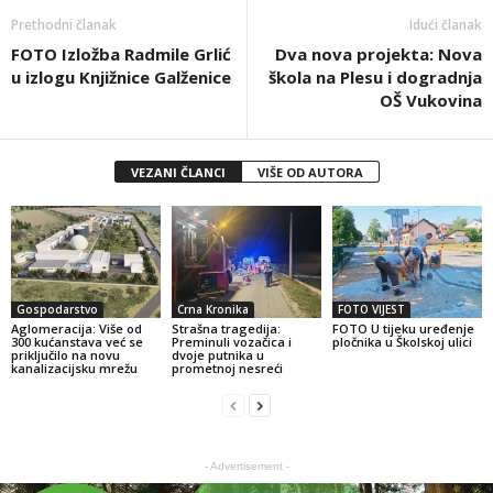
Prethodni članak
Idući članak
FOTO Izložba Radmile Grlić
Dva nova projekta: Nova
u izlogu Knjižnice Galženice
škola na Plesu i dogradnja
OŠ Vukovina
VEZANI ČLANCI
VIŠE OD AUTORA
Gospodarstvo
Crna Kronika
FOTO VIJEST
Aglomeracija: Više od
Strašna tragedija:
FOTO U tijeku uređenje
300 kućanstava već se
Preminuli vozačica i
pločnika u Školskoj ulici
priključilo na novu
dvoje putnika u
kanalizacijsku mrežu
prometnoj nesreći
- Advertisement -