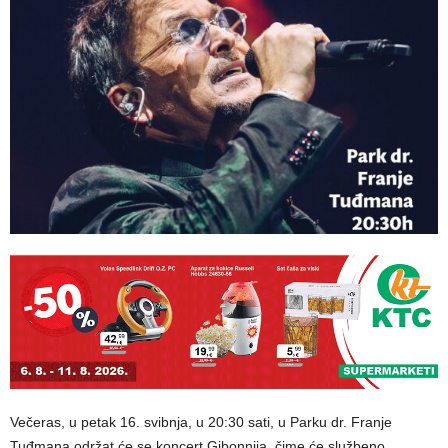
Večeras, u petak 16. svibnja, u 20:30 sati, u Parku dr. Franje
Tuđmana održat će se koncert Gibonnija, čime će službeno