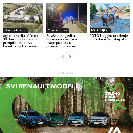
Gospodarstvo
Crna Kronika
FOTO VIJEST
Aglomeracija: Više od
Strašna tragedija:
FOTO U tijeku uređenje
300 kućanstava već se
Preminuli vozačica i
pločnika u Školskoj ulici
priključilo na novu
dvoje putnika u
kanalizacijsku mrežu
prometnoj nesreći
- Advertisement -