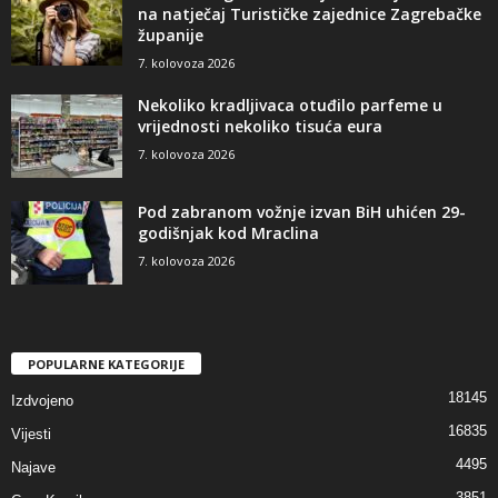
na natječaj Turističke zajednice Zagrebačke
županije
7. kolovoza 2026
Nekoliko kradljivaca otuđilo parfeme u
vrijednosti nekoliko tisuća eura
7. kolovoza 2026
Pod zabranom vožnje izvan BiH uhićen 29-
godišnjak kod Mraclina
7. kolovoza 2026
POPULARNE KATEGORIJE
18145
Izdvojeno
16835
Vijesti
4495
Najave
3851