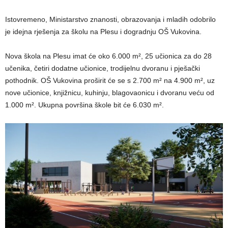
Istovremeno, Ministarstvo znanosti, obrazovanja i mladih odobrilo
je idejna rješenja za školu na Plesu i dogradnju OŠ Vukovina.
Nova škola na Plesu imat će oko 6.000 m², 25 učionica za do 28
učenika, četiri dodatne učionice, trodijelnu dvoranu i pješački
pothodnik. OŠ Vukovina proširit će se s 2.700 m² na 4.900 m², uz
nove učionice, knjižnicu, kuhinju, blagovaonicu i dvoranu veću od
1.000 m². Ukupna površina škole bit će 6.030 m².