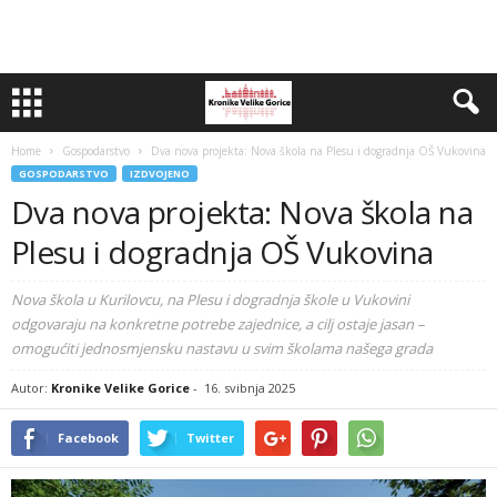
Home
Gospodarstvo
Dva nova projekta: Nova škola na Plesu i dogradnja OŠ Vukovina
GOSPODARSTVO
IZDVOJENO
Dva nova projekta: Nova škola na
Plesu i dogradnja OŠ Vukovina
Nova škola u Kurilovcu, na Plesu i dogradnja škole u Vukovini
odgovaraju na konkretne potrebe zajednice, a cilj ostaje jasan –
omogućiti jednosmjensku nastavu u svim školama našega grada
Autor:
Kronike Velike Gorice
-
16. svibnja 2025
Facebook
Twitter