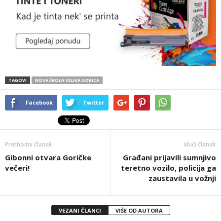
TAGOVI
NOVA ŠKOLA VELIKA GORICA
Facebook
Twitter
Prethodni članak
Idući članak
Gibonni otvara Goričke
Građani prijavili sumnjivo
večeri!
teretno vozilo, policija ga
zaustavila u vožnji
VEZANI ČLANCI
VIŠE OD AUTORA