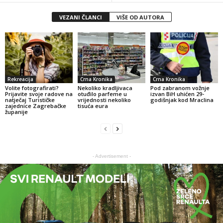
VEZANI ČLANCI
VIŠE OD AUTORA
Rekreacija
Crna Kronika
Crna Kronika
Volite fotografirati?
Nekoliko kradljivaca
Pod zabranom vožnje
Prijavite svoje radove na
otuđilo parfeme u
izvan BiH uhićen 29-
natječaj Turističke
vrijednosti nekoliko
godišnjak kod Mraclina
zajednice Zagrebačke
tisuća eura
županije
- Advertisement -