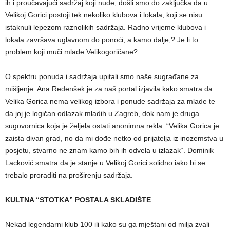
ih i proučavajući sadržaj koji nude, došli smo do zaključka da u
Velikoj Gorici postoji tek nekoliko klubova i lokala, koji se nisu
istaknuli lepezom raznolikih sadržaja. Radno vrijeme klubova i
lokala završava uglavnom do ponoći, a kamo dalje,? Je li to
problem koji muči mlade Velikogoričane?
O spektru ponuda i sadržaja upitali smo naše sugrađane za
mišljenje. Ana Redenšek je za naš portal izjavila kako smatra da
Velika Gorica nema velikog izbora i ponude sadržaja za mlade te
da joj je logičan odlazak mladih u Zagreb, dok nam je druga
sugovornica koja je željela ostati anonimna rekla :“Velika Gorica je
zaista divan grad, no da mi dođe netko od prijatelja iz inozemstva u
posjetu, stvarno ne znam kamo bih ih odvela u izlazak“. Dominik
Lacković smatra da je stanje u Velikoj Gorici solidno iako bi se
trebalo proraditi na proširenju sadržaja.
KULTNA “STOTKA” POSTALA SKLADIŠTE
Nekad legendarni klub 100 ili kako su ga mještani od milja zvali