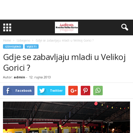
Home
Izdvojeno
Gdje se zabavljaju mladi u Velikoj Gorici ?
IZDVOJENO
VIJESTI
Gdje se zabavljaju mladi u Velikoj
Gorici ?
Autor:
admin
-
12. rujna 2013
Facebook
Twitter