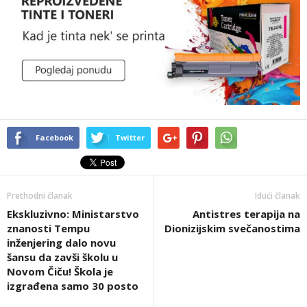
Facebook
Twitter
Prethodni članak
Idući članak
Ekskluzivno: Ministarstvo
Antistres terapija na
znanosti Tempu
Dionizijskim svečanostima
inženjering dalo novu
šansu da zavši školu u
Novom Čiču! Škola je
izgrađena samo 30 posto