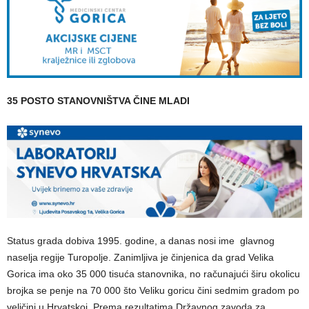
35 POSTO STANOVNIŠTVA ČINE MLADI
Status grada dobiva 1995. godine, a danas nosi ime glavnog
naselja regije Turopolje. Zanimljiva je činjenica da grad Velika
Gorica ima oko 35 000 tisuća stanovnika, no računajući širu okolicu
brojka se penje na 70 000 što Veliku goricu čini sedmim gradom po
veličini u Hrvatskoj. Prema rezultatima Državnog zavoda za