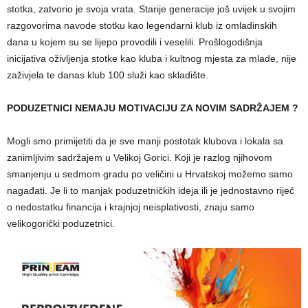
stotka, zatvorio je svoja vrata. Starije generacije još uvijek u svojim
razgovorima navode stotku kao legendarni klub iz omladinskih
dana u kojem su se lijepo provodili i veselili. Prošlogodišnja
inicijativa oživljenja stotke kao kluba i kultnog mjesta za mlade, nije
zaživjela te danas klub 100 služi kao skladište.
PODUZETNICI NEMAJU MOTIVACIJU ZA NOVIM SADRŽAJEM ?
Mogli smo primijetiti da je sve manji postotak klubova i lokala sa
zanimljivim sadržajem u Velikoj Gorici. Koji je razlog njihovom
smanjenju u sedmom gradu po veličini u Hrvatskoj možemo samo
nagađati. Je li to manjak poduzetničkih ideja ili je jednostavno riječ
o nedostatku financija i krajnjoj neisplativosti, znaju samo
velikogorički poduzetnici.