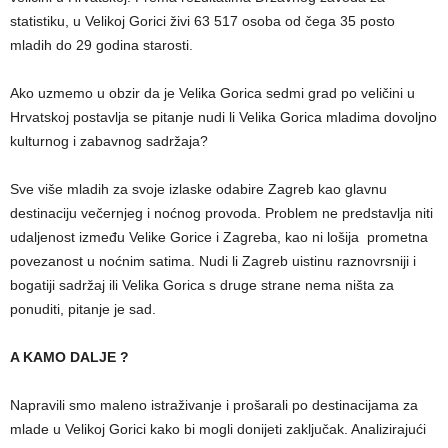
statistiku, u Velikoj Gorici živi 63 517 osoba od čega 35 posto
mladih do 29 godina starosti.
Ako uzmemo u obzir da je Velika Gorica sedmi grad po veličini u
Hrvatskoj postavlja se pitanje nudi li Velika Gorica mladima dovoljno
kulturnog i zabavnog sadržaja?
Sve više mladih za svoje izlaske odabire Zagreb kao glavnu
destinaciju večernjeg i noćnog provoda. Problem ne predstavlja niti
udaljenost između Velike Gorice i Zagreba, kao ni lošija prometna
povezanost u noćnim satima. Nudi li Zagreb uistinu raznovrsniji i
bogatiji sadržaj ili Velika Gorica s druge strane nema ništa za
ponuditi, pitanje je sad.
A KAMO DALJE ?
Napravili smo maleno istraživanje i prošarali po destinacijama za
mlade u Velikoj Gorici kako bi mogli donijeti zaključak. Analizirajući