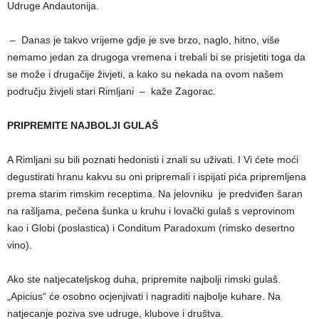
Udruge Andautonija.
– Danas je takvo vrijeme gdje je sve brzo, naglo, hitno, više
nemamo jedan za drugoga vremena i trebali bi se prisjetiti toga da
se može i drugačije živjeti, a kako su nekada na ovom našem
području živjeli stari Rimljani – kaže Zagorac.
PRIPREMITE NAJBOLJI GULAŠ
A Rimljani su bili poznati hedonisti i znali su uživati. I Vi ćete moći
degustirati hranu kakvu su oni pripremali i ispijati pića pripremljena
prema starim rimskim receptima. Na jelovniku
je predviđen šaran
na rašljama, pečena šunka u kruhu i lovački gulaš s veprovinom
kao i Globi (poslastica) i Conditum Paradoxum (rimsko desertno
vino).
Ako ste natjecateljskog duha, pripremite najbolji rimski gulaš.
„Apicius“ će osobno ocjenjivati i nagraditi najbolje kuhare. Na
natjecanje poziva sve udruge, klubove i društva.