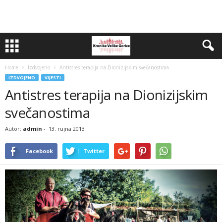
Home
Izdvojeno
Antistres terapija na Dionizijskim svečanostima
IZDVOJENO
VIJESTI
Antistres terapija na Dionizijskim
svečanostima
Autor:
admin
-
13. rujna 2013
Facebook
Twitter