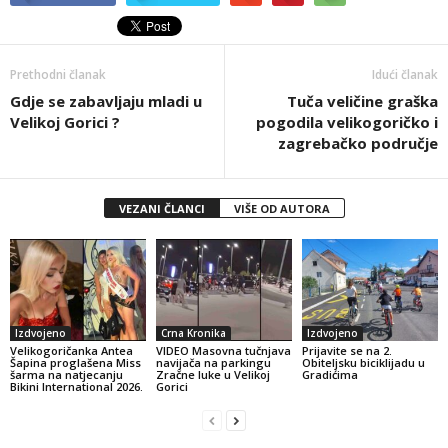
Prethodni članak
Idući članak
Gdje se zabavljaju mladi u
Tuča veličine graška
Velikoj Gorici ?
pogodila velikogoričko i
zagrebačko područje
VEZANI ČLANCI
VIŠE OD AUTORA
Izdvojeno
Crna Kronika
Izdvojeno
Velikogoričanka Antea
VIDEO Masovna tučnjava
Prijavite se na 2.
Šapina proglašena Miss
navijača na parkingu
Obiteljsku biciklijadu u
šarma na natjecanju
Zračne luke u Velikoj
Gradićima
Bikini International 2026.
Gorici