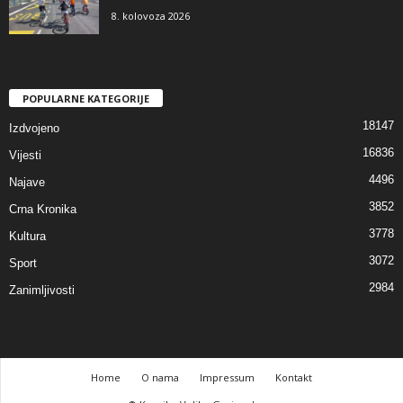
8. kolovoza 2026
POPULARNE KATEGORIJE
18147
Izdvojeno
16836
Vijesti
4496
Najave
3852
Crna Kronika
3778
Kultura
3072
Sport
2984
Zanimljivosti
Home
O nama
Impressum
Kontakt