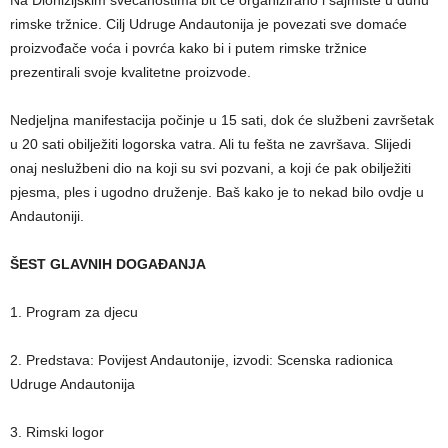
Na Dionizijskim svečanostima bit će organizirano i sajmište u duhu
rimske tržnice. Cilj Udruge Andautonija je
povezati sve domaće
proizvođače voća i povrća kako bi i putem rimske tržnice
prezentirali svoje kvalitetne proizvode.
Nedjeljna manifestacija počinje u 15 sati, dok će službeni završetak
u 20 sati obilježiti logorska vatra. Ali tu fešta ne završava. Slijedi
onaj neslužbeni dio na koji su svi pozvani, a koji će pak obilježiti
pjesma, ples i ugodno druženje. Baš kako je to nekad bilo ovdje u
Andautoniji.
ŠEST GLAVNIH DOGAĐANJA
1. Program za djecu
2. Predstava: Povijest Andautonije, izvodi: Scenska radionica
Udruge Andautonija
3. Rimski logor