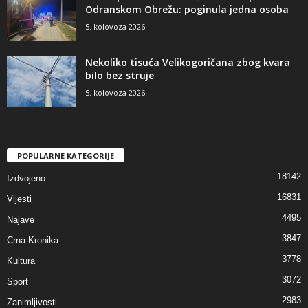
Odranskom Obrežu: poginula jedna osoba
5. kolovoza 2026
Nekoliko tisuća Velikogoričana zbog kvara
bilo bez struje
5. kolovoza 2026
POPULARNE KATEGORIJE
18142
Izdvojeno
16831
Vijesti
4495
Najave
3847
Crna Kronika
3778
Kultura
3072
Sport
2983
Zanimljivosti