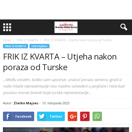
Home
FRIK IZ KVARTA
FRIK IZ KVARTA – Utjeha nakon poraza od Turske
FRIK IZ KVARTA
IZDVOJENO
FRIK IZ KVARTA – Utjeha nakon
poraza od Turske
...Među ostalim, koliko sam upoznat, unatoč porazu seniora, igrači iz
naše mlade reprezentacije nisu nasilno odvedeni u janjičare i neće kad
porastu morati braniti boje turske reprezentacije...
Autor:
Zlatko Majsec
-
13. listopada 2023
Facebook
Twitter