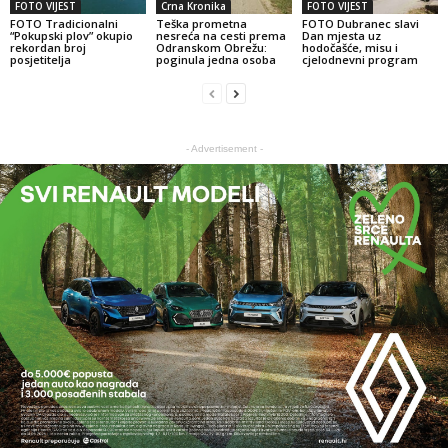
FOTO VIJEST
Crna Kronika
FOTO VIJEST
FOTO Tradicionalni
Teška prometna
FOTO Dubranec slavi
“Pokupski plov” okupio
nesreća na cesti prema
Dan mjesta uz
rekordan broj
Odranskom Obrežu:
hodočašće, misu i
posjetitelja
poginula jedna osoba
cjelodnevni program
- Advertisement -