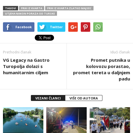
TAGOVI
FRIK IZ KVARTA
FRIK IZ KVARTA ZLATKO MAJSEC
UTJEHA NAKON PORAZA OD TURSKE
Facebook
Twitter
Prethodni članak
Idući članak
VG Legacy na Gastro
Promet putnika u
Turopolja dolazi s
kolovozu porastao,
humanitarnim ciljem
promet tereta u daljnjem
padu
VEZANI ČLANCI
VIŠE OD AUTORA