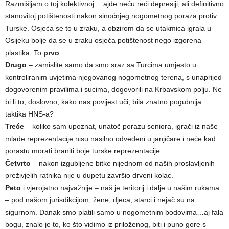
Razmišljam o toj kolektivnoj… ajde neću reći depresiji, ali definitivno
stanovitoj potištenosti nakon sinoćnjeg nogometnog poraza protiv
Turske. Osjeća se to u zraku, a obzirom da se utakmica igrala u
Osijeku bolje da se u zraku osjeća potištenost nego izgorena
plastika. To
prvo
.
Drugo
– zamislite samo da smo sraz sa Turcima umjesto u
kontroliranim uvjetima njegovanog nogometnog terena, s unaprijed
dogovorenim pravilima i sucima, dogovorili na Krbavskom polju. Ne
bi li to, doslovno, kako nas povijest uči, bila znatno pogubnija
taktika HNS-a?
Treće
– koliko sam upoznat, unatoč porazu seniora, igrači iz naše
mlade reprezentacije nisu nasilno odvedeni u janjičare i neće kad
porastu morati braniti boje turske reprezentacije.
Četvrto
– nakon izgubljene bitke nijednom od naših proslavljenih
preživjelih ratnika nije u dupetu završio drveni kolac.
Peto
i vjerojatno najvažnije – naš je teritorij i dalje u našim rukama
– pod našom jurisdikcijom, žene, djeca, starci i nejač su na
sigurnom. Danak smo platili samo u nogometnim bodovima…aj fala
bogu, znalo je to, ko što vidimo iz priloženog, biti i puno gore s