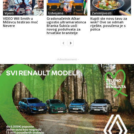
Vijesti
Izdvojeno
Zanimljivosti
VIDEO Will Smith u
Gradonačelnik Ačkar
Kupili ste novu tavu za
Mičevcu testirao moć
ugostio ultramaratonca
wok? Ove se odmah
Nevere
Branka Šubića uoči
riješite, povučena je s
novog poduhvata za
polica
hrvatske branitelje
- Advertisement -