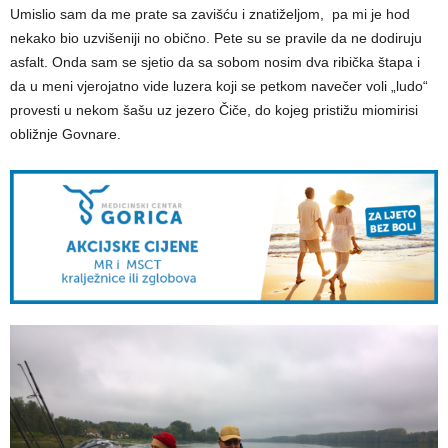
Umislio sam da me prate sa zavišću i znatiželjom, pa mi je hod
nekako bio uzvišeniji no obično. Pete su se pravile da ne dodiruju
asfalt. Onda sam se sjetio da sa sobom nosim dva ribička štapa i
da u meni vjerojatno vide luzera koji se petkom navečer voli „ludo“
provesti u nekom šašu uz jezero Čiče, do kojeg pristižu miomirisi
obližnje Govnare.