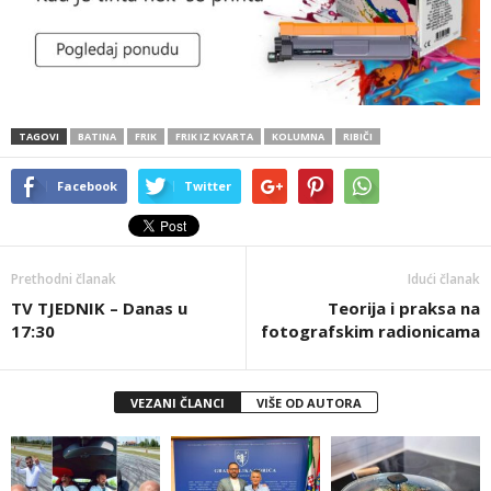
TAGOVI
BATINA
FRIK
FRIK IZ KVARTA
KOLUMNA
RIBIČI
Facebook
Twitter
Prethodni članak
Idući članak
TV TJEDNIK – Danas u
Teorija i praksa na
17:30
fotografskim radionicama
VEZANI ČLANCI
VIŠE OD AUTORA