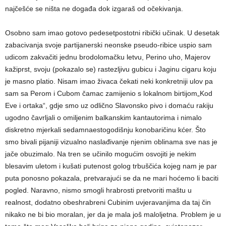
najčešće se ništa ne događa dok izgaraš od očekivanja.
Osobno sam imao gotovo pedesetpostotni ribički učinak. U desetak
zabacivanja svoje partijanerski neonske pseudo-ribice uspio sam
udicom zakvačiti jednu brodolomačku letvu, Perino uho, Majerov
kažiprst, svoju (pokazalo se) rastezljivu gubicu i Jaginu cigaru koju
je masno platio. Nisam imao živaca čekati neki konkretniji ulov pa
sam sa Perom i Cubom čamac zamijenio s lokalnom birtijom„Kod
Eve i ortaka“, gdje smo uz odlično Slavonsko pivo i domaću rakiju
ugodno čavrljali o omiljenim balkanskim kantautorima i nimalo
diskretno mjerkali sedamnaestogodišnju konobaričinu kćer. Što
smo bivali pijaniji vizualno naslađivanje njenim oblinama sve nas je
jače obuzimalo. Na tren se učinilo mogućim osvojiti je nekim
blesavim uletom i kušati putenost golog trbuščića kojeg nam je par
puta ponosno pokazala, pretvarajući se da ne mari hoćemo li baciti
pogled. Naravno, nismo smogli hrabrosti pretvoriti maštu u
realnost, dodatno obeshrabreni Cubinim uvjeravanjima da taj čin
nikako ne bi bio moralan, jer da je mala još maloljetna. Problem je u