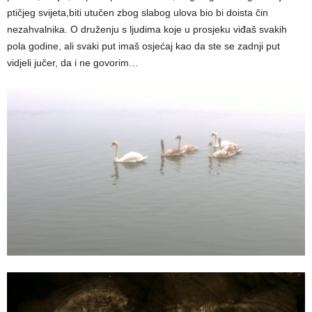
ptičjeg svijeta,biti utučen zbog slabog ulova bio bi doista čin
nezahvalnika. O druženju s ljudima koje u prosjeku viđaš svakih
pola godine, ali svaki put imaš osjećaj kao da ste se zadnji put
vidjeli jučer, da i ne govorim…