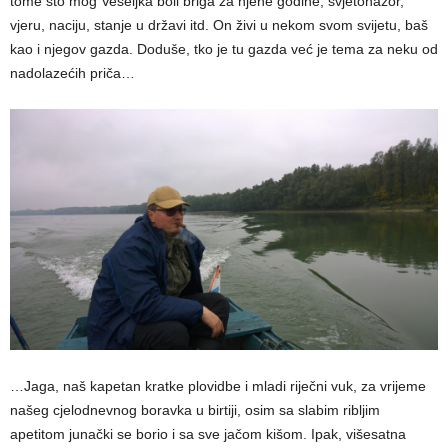
tome što mog Veseljka boli briga za njene godine, svjetonazor,
vjeru, naciju, stanje u državi itd. On živi u nekom svom svijetu, baš
kao i njegov gazda. Doduše, tko je tu gazda već je tema za neku od
nadolazećih priča…
…Jaga, naš kapetan kratke plovidbe i mladi riječni vuk, za vrijeme
našeg cjelodnevnog boravka u birtiji, osim sa slabim ribljim
apetitom junački se borio i sa sve jačom kišom. Ipak, višesatna