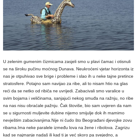
U zelenim gumenim čizmicama zasjeli smo u plavi čamac i otisnuli
se na široku pučinu moćnog Dunava. Neukroćeni vjetar horizonta iz
nas je otpuhivao sve brige i probleme i slao ih u neke tajne pretince
stratosfere. Potajno sam navijao za ribe, ali to nisam htio na glas
reći da se netko od ribiča ne uvrijedi. Zabacivali smo varalice u
svim bojama i veličinama, sanjajući nekog smuđa na ražnju, no ribe
na nas nisu obraćale pažnju. Čak štoviše, bio sam uvjeren da nam
se u sigurnosti muljevite dubine nijemo smijulje dok ih mamimo
nevještim zabacivanjima.Nije ni čudo što Beograđani djevojke zovu
ribama.Ima neke paralele između lova na žene i ribolova. Zagrizu
kad se najmanje nadaš ili kad ti je već skoro pa svejedno, a