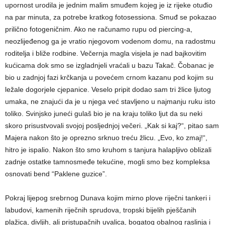
upornost urodila je jednim malim smuđem kojeg je iz rijeke otuđio
na par minuta, za potrebe kratkog fotosessiona. Smuđ se pokazao
prilično fotogeničnim. Ako ne računamo rupu od piercing-a,
neozlijeđenog ga je vratio njegovom vodenom domu, na radostmu
roditelja i bliže rodbine. Večernja magla visjela je nad bajkovitim
kućicama dok smo se izgladnjeli vraćali u bazu Takač. Čobanac je
bio u zadnjoj fazi krčkanja u povećem crnom kazanu pod kojim su
ležale dogorjele cjepanice. Veselo pripit dodao sam tri žlice ljutog
umaka, ne znajući da je u njega već stavljeno u najmanju ruku isto
toliko. Svinjsko juneći gulaš bio je na kraju toliko ljut da su neki
skoro prisustvovali svojoj posljednjoj večeri. „Kak si kaj?“, pitao sam
Majera nakon što je oprezno srknuo treću žlicu. „Evo, ko zmaj!“,
hitro je ispalio. Nakon što smo kruhom s tanjura halapljivo oblizali
zadnje ostatke tamnosmeđe tekućine, mogli smo bez kompleksa
osnovati bend “Paklene guzice”.
Pokraj lijepog srebrnog Dunava kojim mirno plove riječni tankeri i
labudovi, kamenih riječnih sprudova, tropski bijelih pješčanih
plažica, divljih, ali pristupačnih uvalica, bogatog obalnog raslinja i