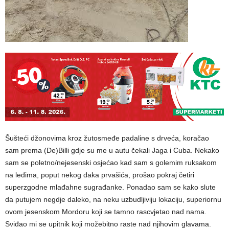
Šušteći džonovima kroz žutosmeđe padaline s drveća, koračao
sam prema (De)Billi gdje su me u autu čekali Jaga i Cuba. Nekako
sam se poletno/nejesenski osjećao kad sam s golemim ruksakom
na leđima, poput nekog đaka prvašića, prošao pokraj četiri
superzgodne mlađahne sugrađanke. Ponadao sam se kako slute
da putujem negdje daleko, na neku uzbudljiviju lokaciju, superiornu
ovom jesenskom Mordoru koji se tamno rascvjetao nad nama.
Sviđao mi se upitnik koji možebitno raste nad njihovim glavama.