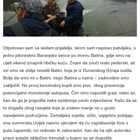
Otputovao sam sa sedam prijatelja, skoro sam napisao patuljaka, u
jedno pitoreskno Baranjsko seoce po imenu Batina, gdje smo na
cijeli vikend iznajmili ribičku kuću. Znam da zvuči malo pederski, ali
svi smo se zbilja veselili Batini, koja je iz Dunavskog (k)raja izašla.
Bolje da smo mi u Batini, nego Batina u nama – zadovoljno smo
zaključili. Na prvoj benzinskoj kupili smo pivo, zbog prevencije
potencijalne monotonije autoputa. Čim smo napustili grad, nebo se,
kao da ga je pogodila neka epidemija,osulo zvijezdama. Kažu da se
to događa zbog rasvjete koje je znatno manje no u gusto
naseljenim područjima. Zemaljska svjetla, očito, uspješno pobijaju
ona svemirska.Uvijek naivno vjerujem da ću najzabavnije fore s
puta zapamtiti, no redovito ih zaboravim, kao da na njih autorsko
pravo polaže isključivo trenutak u kojem su se dogodile.