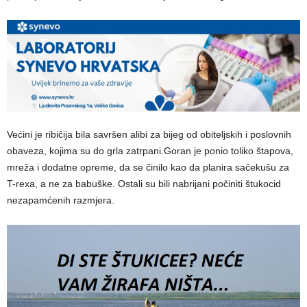
Većini je ribičija bila savršen alibi za bijeg od obiteljskih i poslovnih
obaveza, kojima su do grla zatrpani.Goran je ponio toliko štapova,
mreža i dodatne opreme, da se činilo kao da planira sačekušu za
T-rexa, a ne za babuške. Ostali su bili nabrijani počiniti štukocid
nezapamćenih razmjera.