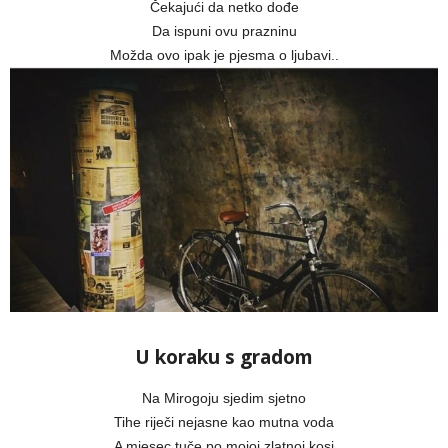
Čekajući da netko dođe
Da ispuni ovu prazninu
Možda ovo ipak je pjesma o ljubavi..
U koraku s gradom
Na Mirogoju sjedim sjetno
Tihe riječi nejasne kao mutna voda
A mjesec tuče po mojoj zlatnoj kosi