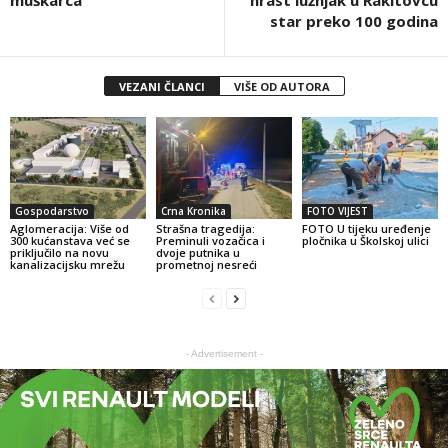
muškarca
hrast lužnjak u Rakitovcu
star preko 100 godina
VEZANI ČLANCI
VIŠE OD AUTORA
Gospodarstvo
Crna Kronika
FOTO VIJEST
Aglomeracija: Više od
Strašna tragedija:
FOTO U tijeku uređenje
300 kućanstava već se
Preminuli vozačica i
pločnika u Školskoj ulici
priključilo na novu
dvoje putnika u
kanalizacijsku mrežu
prometnoj nesreći
- Advertisement -