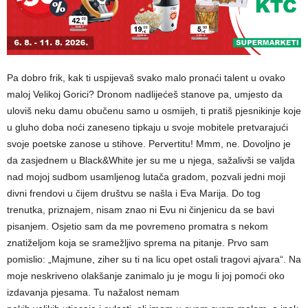
Pa dobro frik, kak ti uspijevaš svako malo pronaći talent u ovako
maloj Velikoj Gorici? Dronom nadlijećeš stanove pa, umjesto da
uloviš neku damu obučenu samo u osmijeh, ti pratiš pjesnikinje koje
u gluho doba noći zaneseno tipkaju u svoje mobitele pretvarajući
svoje poetske zanose u stihove. Pervertitu! Mmm, ne. Dovoljno je
da zasjednem u Black&White jer su me u njega, sažalivši se valjda
nad mojoj sudbom usamljenog lutača gradom, pozvali jedni moji
divni frendovi u čijem društvu se našla i Eva Marija. Do tog
trenutka, priznajem, nisam znao ni Evu ni činjenicu da se bavi
pisanjem. Osjetio sam da me povremeno promatra s nekom
znatiželjom koja se sramežljivo sprema na pitanje. Prvo sam
pomislio: „Majmune, ziher su ti na licu opet ostali tragovi ajvara“. Na
moje neskriveno olakšanje zanimalo ju je mogu li joj pomoći oko
izdavanja pjesama. Tu nažalost nemam