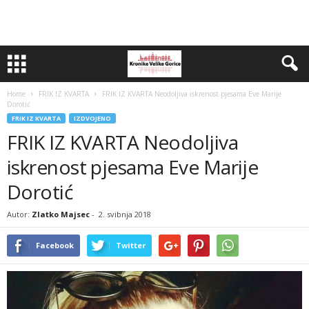
Home
FRIK IZ KVARTA
FRIK IZ KVARTA Neodoljiva iskrenost pjesama Eve Marije
Dorotić
FRIK IZ KVARTA
IZDVOJENO
FRIK IZ KVARTA Neodoljiva
iskrenost pjesama Eve Marije
Dorotić
Autor:
Zlatko Majsec
-
2. svibnja 2018
Facebook
Twitter