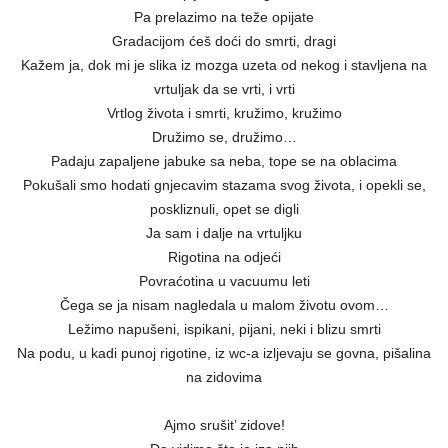
Pa prelazimo na teže opijate
Gradacijom ćeš doći do smrti, dragi
Kažem ja, dok mi je slika iz mozga uzeta od nekog i stavljena na
vrtuljak da se vrti, i vrti
Vrtlog života i smrti, kružimo, kružimo
Družimo se, družimo…
Padaju zapaljene jabuke sa neba, tope se na oblacima
Pokušali smo hodati gnjecavim stazama svog života, i opekli se,
poskliznuli, opet se digli
Ja sam i dalje na vrtuljku
Rigotina na odjeći
Povraćotina u vacuumu leti
Čega se ja nisam nagledala u malom životu ovom…
Ležimo napušeni, ispikani, pijani, neki i blizu smrti
Na podu, u kadi punoj rigotine, iz wc-a izljevaju se govna, pišalina
na zidovima
Ajmo srušit’ zidove!