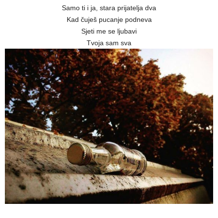
Samo ti i ja, stara prijatelja dva
Kad čuješ pucanje podneva
Sjeti me se ljubavi
Tvoja sam sva