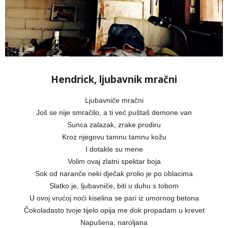
Hendrick, ljubavnik mračni
Ljubavniče mračni
Još se nije smračilo, a ti već puštaš demone van
Sunca zalazak, zrake prodiru
Kroz njegovu tamnu tamnu kožu
I dotakle su mene
Volim ovaj zlatni spektar boja
Sok od naranče neki dječak prolio je po oblacima
Slatko je, ljubavniče, biti u duhu s tobom
U ovoj vrućoj noći kiselina se pari iz umornog betona
Čokoladasto tvoje tijelo opija me dok propadam u krevet
Napušena, naroljana