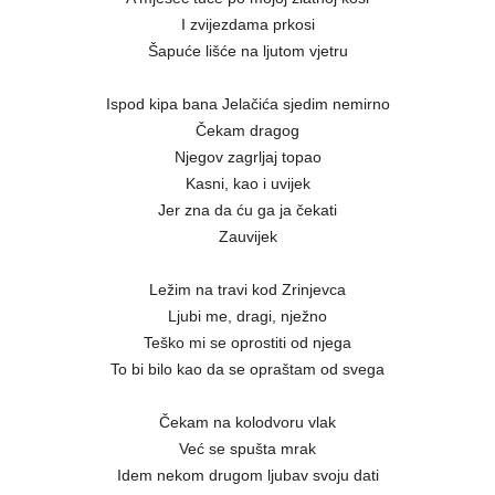
I zvijezdama prkosi
Šapuće lišće na ljutom vjetru
Ispod kipa bana Jelačića sjedim nemirno
Čekam dragog
Njegov zagrljaj topao
Kasni, kao i uvijek
Jer zna da ću ga ja čekati
Zauvijek
Ležim na travi kod Zrinjevca
Ljubi me, dragi, nježno
Teško mi se oprostiti od njega
To bi bilo kao da se opraštam od svega
Čekam na kolodvoru vlak
Već se spušta mrak
Idem nekom drugom ljubav svoju dati