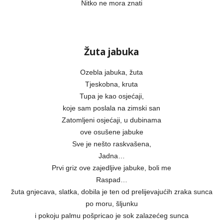
Nitko ne mora znati
Žuta jabuka
Ozebla jabuka, žuta
Tjeskobna, kruta
Tupa je kao osjećaji,
koje sam poslala na zimski san
Zatomljeni osjećaji, u dubinama
ove osušene jabuke
Sve je nešto raskvašena,
Jadna…
Prvi griz ove zajedljive jabuke, boli me
Raspad…
žuta gnjecava, slatka, dobila je ten od prelijevajućih zraka sunca
po moru, šljunku
i pokoju palmu pošpricao je sok zalazećeg sunca