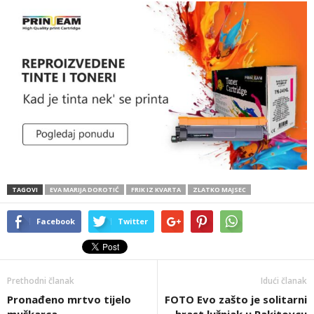
TAGOVI
EVA MARIJA DOROTIĆ
FRIK IZ KVARTA
ZLATKO MAJSEC
Facebook
Twitter
Prethodni članak
Idući članak
Pronađeno mrtvo tijelo
FOTO Evo zašto je solitarni