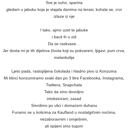
Sve je suho, sparina
gledam u jabuku koja je stajala danima na terasi, kuhala se, crvi
izlaze iz nje
I tako, ajmo uzet te jabuke
i bacit ih o zid
Da se raskvase…
Jer dosta mi je tih dijelova života koji su pokvareni, ljigavi, puni crva,
melankolija
Ljeto pada, rastopljena čokolada i hladno pivo iz Konzuma
Mi klinci konzumiramo svaki dan po 3 litre Facebooka, Instagrama,
Twittera, Snapchata
Tako da smo dovoljno
intoksicirani, zasad
Smrdimo po ulici i domaćem duhanu
Furamo se u kolicima za Kaufland u nostalgičnim noćima,
nezaboravnim i smiješnim,
ali opijeni smo tugom