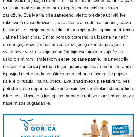
nekih velikih utjecaja i ovlasti, ali imam u ovom svom malom, a ipak
vidljivom medijskom prostoru kojeg njeno pjesništvo itekako
zaslužuje. Eva Marija piše zaneseno, vješto preklapajući vidljive
slike svoje svakodnevice – pune alkohola, čudnih ali punih ljubavi i
tjeskobe – sa vizijama paralelnih dimenzija nedostupnim smrtnicima
, ali ne i pjesnicima. Čini to pomalo potresno, pa ipak ne na način
da nas gnjavi svojim bolom već iskazujući ga kao da je svjesna
svoje nove verzije u koju samo što nije evoluirala, a koja će se
uskoro s mirom i smiješkom sjećati opisane patnje. Ima neodoljiv
mračno-pankerski pristup u kojem je pisanje istovremeno i terapija i
ispovijed i potreba da se oštrica pera zabode u sve gnjile pojave
koje je okružuju i na nju utječu. Eva iznad svega piše iskreno, bez
potrebe da se dopadne bilo kome osim svojim visokim standardima
iskrenosti. Uživajte u lijepoj i na momente gotovo ispovjednoj poeziji
naše mlade sugrađanke.