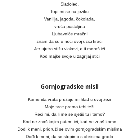
Sladoled.
Topi mi se na jeziku
Vanilija, jagoda, čokolada,
vruća posteljina
Ljubavniče mračni
znam da su u noći ovoj užici kraći
Jer ujutro stižu vlakovi, a ti moraš ići
Kod majke svoje u zagrljaj stići
Gornjogradske misli
Kamenita vrata pružaju mi hlad u ovoj žezi
Moje srce prema tebi teži
Reci mi, da li me se sjetiš tu i tamo?
Kad ne znaš kojim putem ići, kad ne znaš kamo
Dođi k meni, pridruži se ovim gornjogradskim mislima
Dođi k meni, da se stopimo s obrisima grada