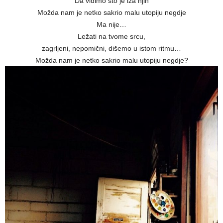
Da vidimo što je iza njih
Možda nam je netko sakrio malu utopiju negdje
Ma nije…
Ležati na tvome srcu,
zagrljeni, nepomični, dišemo u istom ritmu…
Možda nam je netko sakrio malu utopiju negdje?