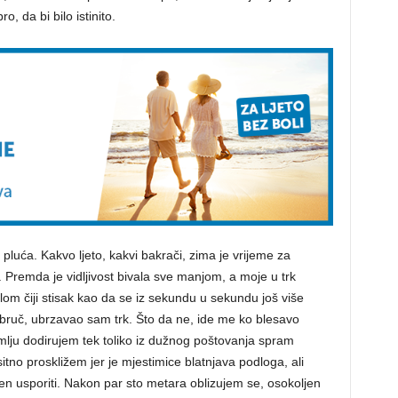
, da bi bilo istinito.
 pluća. Kakvo ljeto, kakvi bakrači, zima je vrijeme za
. Premda je vidljivost bivala sve manjom, a moje u trk
om čiji stisak kao da se iz sekundu u sekundu još više
 obruč, ubrzavao sam trk. Što da ne, ide me ko blesavo
ju dodirujem tek toliko iz dužnog poštovanja spram
itno proskližem jer je mjestimice blatnjava podloga, ali
ljen usporiti. Nakon par sto metara oblizujem se, osokoljen