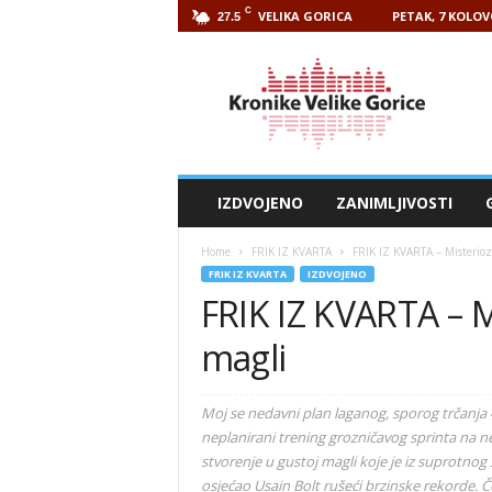
C
VELIKA GORICA
PETAK, 7 KOLOV
27.5
Kronike
Velike
Gorice
IZDVOJENO
ZANIMLJIVOSTI
Home
FRIK IZ KVARTA
FRIK IZ KVARTA – Misterioz
FRIK IZ KVARTA
IZDVOJENO
FRIK IZ KVARTA – M
magli
Moj se nedavni plan laganog, sporog trčanja
neplanirani trening grozničavog sprinta na n
stvorenje u gustoj magli koje je iz suprotno
osjećao Usain Bolt rušeći brzinske rekorde. 