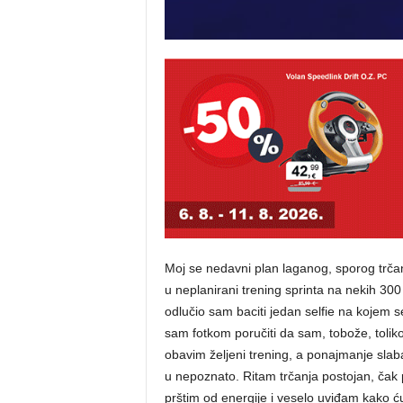
Moj se nedavni plan laganog, sporog trč
u neplanirani trening sprinta na nekih 300
odlučio sam baciti jedan selfie na kojem 
sam fotkom poručiti da sam, tobože, toliko
obavim željeni trening, a ponajmanje slab
u nepoznato. Ritam trčanja postojan, čak
prštim od energije i veselo uviđam kako ću