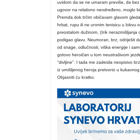
uvidom da se ne umaram previše, da bez 
ugovor na relativno neodređeno, moglo bi 
Premda dok trčim običavam glavom gledat
hrbat, rupu ili ne uronim tenisicu u lokvu
preostalom dužinom, (trik nerazmišljanja o 
podigao glavu. Neumoran, brz, odriješit d
od snage, odlučnosti, viška energije i 
gotovo heroičan u tom neustrašivom jezd
“divljine”. I tada me zadesila neopisivo b
iz umišljenog heroja pretvorio u kukavnog 
Objasniti ću kratko.