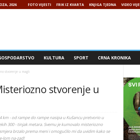
OZA, 2026
FOTO VIJESTI
FRIK IZ KVARTA
KNJIGA TJEDNA
VIDEO VIJE
GOSPODARSTVO
KULTURA
SPORT
CRNA KRONIKA
no stvorenje u magli
isteriozno stvorenje u
 4 km - od rampe do rampe nasipa u Kušancu pretvorio u
ekih 300 - tinjak metara. Svemu je kumovalo misteriozno
g smjera brzalo prema meni i omogućilo mi da uvidim kako se
Če-lom na-zad!