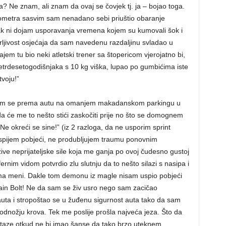
ka? Ne znam, ali znam da ovaj se čovjek tj. ja – bojao toga.
ometra sasvim sam nenadano sebi priuštio obaranje
ak ni dojam usporavanja vremena kojem su kumovali šok i
erljivost osjećaja da sam navedenu razdaljinu svladao u
em tu bio neki atletski trener sa štopericom vjerojatno bi,
etrdesetogodišnjaka s 10 kg viška, lupao po gumbićima iste
tvoju!”
 sam se prema autu na omanjem makadanskom parkingu u
a će me to nešto stići zaskočiti prije no što se domognem
“Ne okreći se sine!” (iz 2 razloga, da ne usporim sprint
 uspijem pobjeći, ne produbljujem traumu ponovnim
ive neprijateljske sile koja me ganja po ovoj čudesno gustoj
rnim vidom potvrdio zlu slutnju da to nešto silazi s nasipa i
a meni. Dakle tom demonu iz magle nisam uspio pobjeći
sain Bolt! Ne da sam se živ usro nego sam zacičao
uta i stropoštao se u žuđenu sigurnost auta tako da sam
nožju krova. Tek me poslije prošla najveća jeza. Što da
staze otkud ne bi imao šanse da tako brzo uteknem.