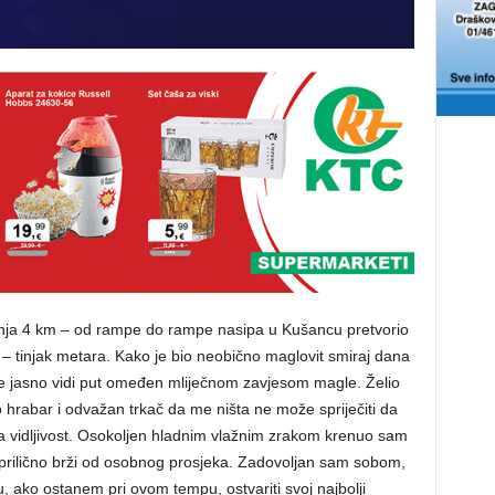
anja 4 km – od rampe do rampe nasipa u Kušancu pretvorio
 – tinjak metara. Kako je bio neobično maglovit smiraj dana
se jasno vidi put omeđen mliječnom zavjesom magle. Želio
 hrabar i odvažan trkač da me ništa ne može spriječiti da
a vidljivost. Osokoljen hladnim vlažnim zrakom krenuo sam
 prilično brži od osobnog prosjeka. Zadovoljan sam sobom,
, ako ostanem pri ovom tempu, ostvariti svoj najbolji