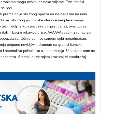
problema mogu ovako još neko vrijeme. Tzv. trkački
se reći.
i prema dolje što zbog opreza da ne nagazim na neki
 od kiše, što zbog psihološke olakšice neopterećivanja
težini duljine koja još čeka biti pretrčana), ovaj put sam
a daljini bacim rukavicu u lice. AAAAAAaaaa – zaurlao sam
samopouzdanja. Učinio sam se samom sebi nenadmašan,
enju potpuno nevidljivim drumom na granici šumske
rza i neumoljiva psihološka transformacija. U sekundi sam se
dezertera. Sramni, ali vjerujem i razumljivi preobražaj.