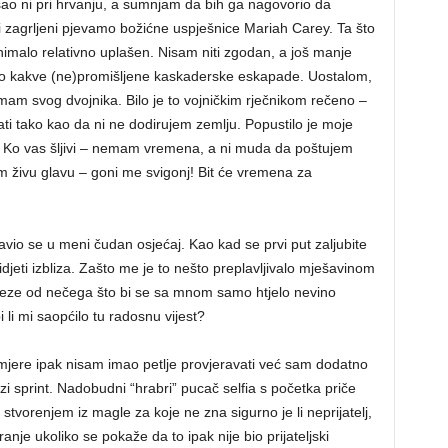
o ni pri hrvanju, a sumnjam da bih ga nagovorio da
 zagrljeni pjevamo božićne uspješnice Mariah Carey. Ta što
 nimalo relativno uplašen. Nisam niti zgodan, a još manje
io kakve (ne)promišljene kaskaderske eskapade. Uostalom,
emam svog dvojnika. Bilo je to vojničkim rječnikom rečeno –
ti tako kao da ni ne dodirujem zemlju. Popustilo je moje
a. Ko vas šljivi – nemam vremena, a ni muda da poštujem
m živu glavu – goni me svigonj! Bit će vremena za
vio se u meni čudan osjećaj. Kao kad se prvi put zaljubite
djeti izbliza. Zašto me je to nešto preplavljivalo mješavinom
zveze od nečega što bi se sa mnom samo htjelo nevino
 li mi saopćilo tu radosnu vijest?
mjere ipak nisam imao petlje provjeravati već sam dodatno
 sprint. Nadobudni “hrabri” pucač selfia s početka priče
vorenjem iz magle za koje ne zna sigurno je li neprijatelj,
aranje ukoliko se pokaže da to ipak nije bio prijateljski