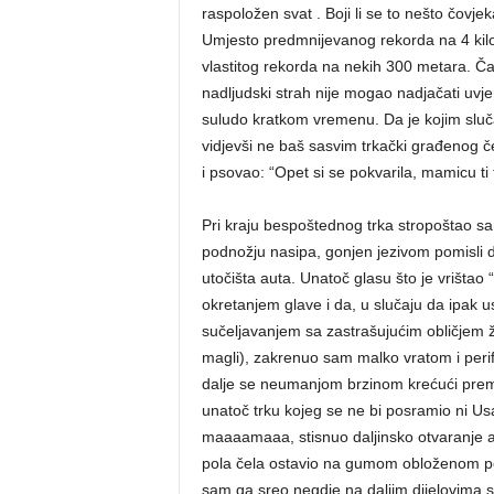
raspoložen svat . Boji li se to nešto čovje
Umjesto predmnijevanog rekorda na 4 kil
vlastitog rekorda na nekih 300 metara. Č
nadljudski strah nije mogao nadjačati uvj
suludo kratkom vremenu. Da je kojim slučaj
vidjevši ne baš sasvim trkački građenog č
i psovao: “Opet si se pokvarila, mamicu ti 
Pri kraju bespoštednog trka stropoštao
podnožju nasipa, gonjen jezivom pomisli d
utočišta auta. Unatoč glasu što je vrištao 
okretanjem glave i da, u slučaju da ipak
sučeljavanjem sa zastrašujućim obličjem ž
magli), zakrenuo sam malko vratom i perife
dalje se neumanjom brzinom krećući prem
unatoč trku kojeg se ne bi posramio ni U
maaaamaaa, stisnuo daljinsko otvaranje a
pola čela ostavio na gumom obloženom pod
sam ga sreo negdje na daljim dijelovima 