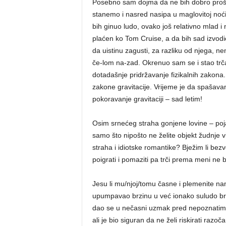
Posebno sam dojma da ne bih dobro proša
stanemo i nasred nasipa u maglovitoj noći
bih ginuo ludo, ovako još relativno mlad i
plaćen ko Tom Cruise, a da bih sad izvod
da uistinu zagusti, za razliku od njega, n
če-lom na-zad. Okrenuo sam se i stao trča
dotadašnje pridržavanje fizikalnih zakon
zakone gravitacije. Vrijeme je da spašava
pokoravanje gravitaciji – sad letim!
Osim srnećeg straha gonjene lovine – poja
samo što nipošto ne želite objekt žudnje vi
straha i idiotske romantike? Bježim li be
poigrati i pomaziti pa trči prema meni ne bi
Jesu li mu/njoj/tomu časne i plemenite na
upumpavao brzinu u već ionako suludo brzi
dao se u nečasni uzmak pred nepoznatim st
ali je bio siguran da ne želi riskirati razoč