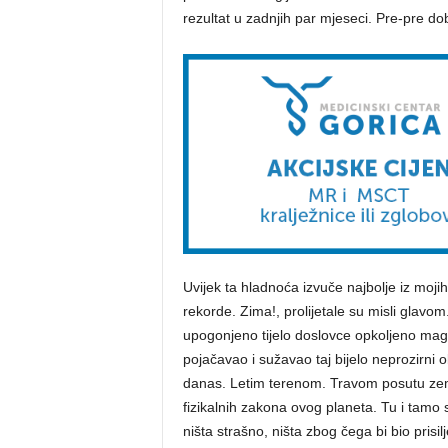
rezultat u zadnjih par mjeseci. Pre-pre dobro
Uvijek ta hladnoća izvuče najbolje iz mojih
rekorde. Zima!, prolijetale su misli glavom
upogonjeno tijelo doslovce opkoljeno magl
pojačavao i sužavao taj bijelo neprozirni
danas. Letim terenom. Travom posutu zeml
fizikalnih zakona ovog planeta. Tu i tamo s
ništa strašno, ništa zbog čega bi bio prisi