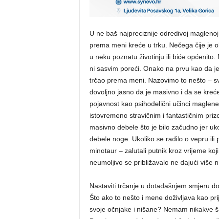
U ne baš najpreciznije odredivoj maglenoj
prema meni kreće u trku. Nečega čije je obli
u neku poznatu životinju ili biće općenito.
ni sasvim poreći. Onako na prvu kao da je 
trčao prema meni. Nazovimo to nešto – svig
dovoljno jasno da je masivno i da se kreć
pojavnost kao psihodelični učinci maglene
istovremeno stravičnim i fantastičnim priz
masivno debele što je bilo začudno jer ukol
debele noge. Ukoliko se radilo o vepru ili 
minotaur – zalutali putnik kroz vrijeme ko
neumoljivo se približavalo ne dajući više 
Nastaviti trčanje u dotadašnjem smjeru d
Što ako to nešto i mene doživljava kao pri
svoje očnjake i nišane? Nemam nikakve ša