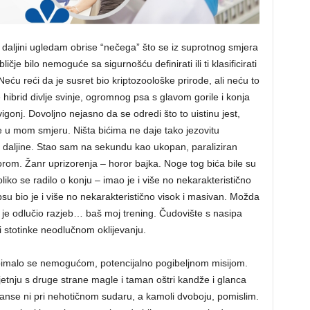
 daljini ugledam obrise “nečega” što se iz suprotnog smjera
čje bilo nemoguće sa sigurnošću definirati ili ti klasificirati
 Neću reći da je susret bio kriptozoološke prirode, ali neću to
hibrid divlje svinje, ogromnog psa s glavom gorile i konja
onj. Dovoljno nejasno da se odredi što to uistinu jest,
e u mom smjeru. Ništa bićima ne daje tako jezovitu
 daljine. Stao sam na sekundu kao ukopan, paraliziran
orom. Žanr uprizorenja – horor bajka. Noge tog bića bile su
iko se radilo o konju – imao je i više no nekarakteristično
psu bio je i više no nekarakteristično visok i masivan. Možda
ji je odlučio razjeb… baš moj trening. Čudovište s nasipa
ni stotinke neodlučnom oklijevanju.
oimalo se nemogućom, potencijalno pogibeljnom misijom.
jetnju s druge strane magle i taman oštri kandže i glanca
nse ni pri nehotičnom sudaru, a kamoli dvoboju, pomislim.