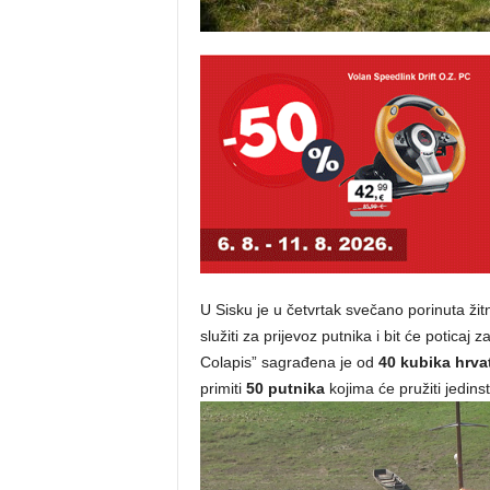
U Sisku je u četvrtak svečano porinuta ži
služiti za prijevoz putnika i bit će poticaj 
Colapis” sagrađena je od
40 kubika hrva
primiti
50 putnika
kojima će pružiti jedins