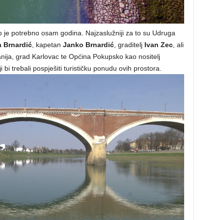
lo je potrebno osam godina. Najzaslužniji za to su Udruga
a Brnardić
, kapetan
Janko Brnardić
, graditelj
Ivan Zec
, ali
ija, grad Karlovac te Općina Pokupsko kao nositelj
 bi trebali pospješiti turističku ponudu ovih prostora.