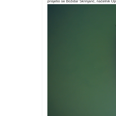
prisjetio se Božidar Škrinjarić, načelnik 