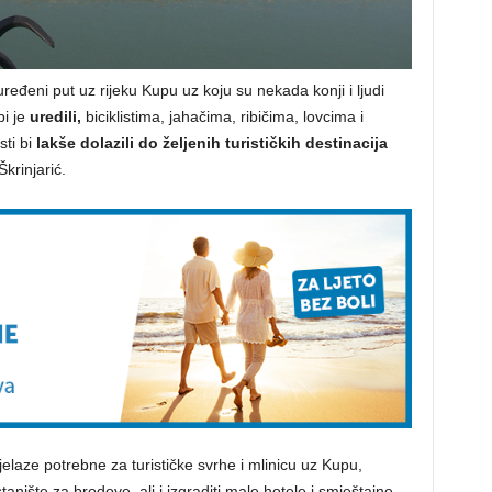
uređeni put uz rijeku Kupu uz koju su nekada konji i ljudi
bi je
uredili,
biciklistima, jahačima, ribičima, lovcima i
sti bi
lakše dolazili do željenih turističkih destinacija
krinjarić.
jelaze potrebne za turističke svrhe i mlinicu uz Kupu,
ište za brodove, ali i izgraditi male hotele i smještajne