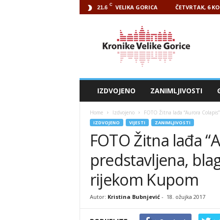
C
VELIKA GORICA
ČETVRTAK, 6 KO
21.6
Kronike
Velike
Gorice
IZDVOJENO
ZANIMLJIVOSTI
Home
Izdvojeno
FOTO Žitna lađa “Aurora Colapis”
IZDVOJENO
VIJESTI
ZANIMLJIVOSTI
FOTO Žitna lađa “A
predstavljena, blag
rijekom Kupom
Autor:
Kristina Bubnjević
-
18. ožujka 2017