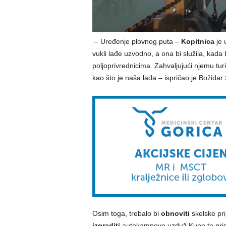
– Uređenje plovnog puta –
Kopitnica
je 
vukli lađe uzvodno, a ona bi služila, kada 
poljoprivrednicima. Zahvaljujući njemu turi
kao što je naša lađa – ispričao je Božidar Š
Osim toga, trebalo bi
obnoviti
skelske pri
izgraditi
autokampove uzduž Kupe te pristan