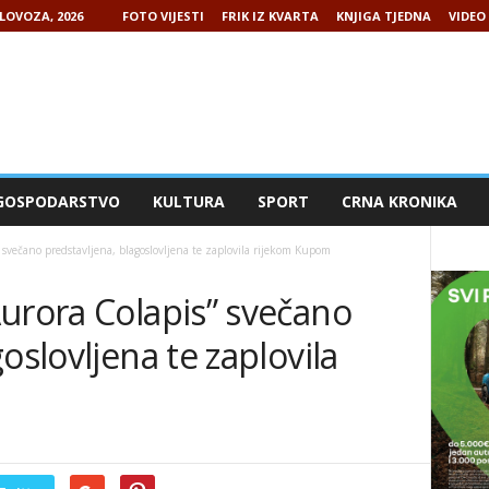
LOVOZA, 2026
FOTO VIJESTI
FRIK IZ KVARTA
KNJIGA TJEDNA
VIDEO 
GOSPODARSTVO
KULTURA
SPORT
CRNA KRONIKA
 svečano predstavljena, blagoslovljena te zaplovila rijekom Kupom
urora Colapis” svečano
oslovljena te zaplovila