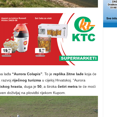
tna lađa
“Aurora Colapis”
. To je
replika žitne lađe
koja će
za razvoj
riječnog turizma
u cijeloj Hrvatskoj. “Aurora
tskog hrasta
, duga je
50
, a široka
četiri metra
te će moći
tven doživljaj na plovidbi rijekom Kupom.