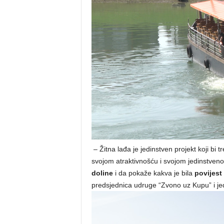
– Žitna lađa je jedinstven projekt koji bi t
svojom atraktivnošću i svojom jedinstvenoš
doline
i da pokaže kakva je bila
povijest
predsjednica udruge “Zvono uz Kupu” i jedn