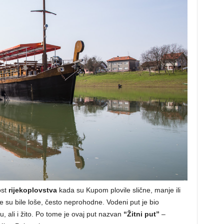
ost
rijekoplovstva
kada su Kupom plovile slične, manje ili
te su bile loše, često neprohodne. Vodeni put je bio
bu, ali i žito. Po tome je ovaj put nazvan
“Žitni put”
–