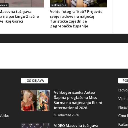
onika
Rekreacija
Masovna tučnjava
Volite fotografirati? Prijavite
ča na parkingu Zračne
svoje radove na natječaj
Velikoj Gorici
Turističke zajednice
Zagrebačke županije
JOŠ OBJAVA
PO
Izdvo
Velikogoričanka Antea
Šapina proglašena Miss
Vijest
šarma na natjecanju Bikini
International 2026.
Najav
8. kolovoza 2026
Velike
Crna 
Kultu
VIDEO Masovna tučnjava