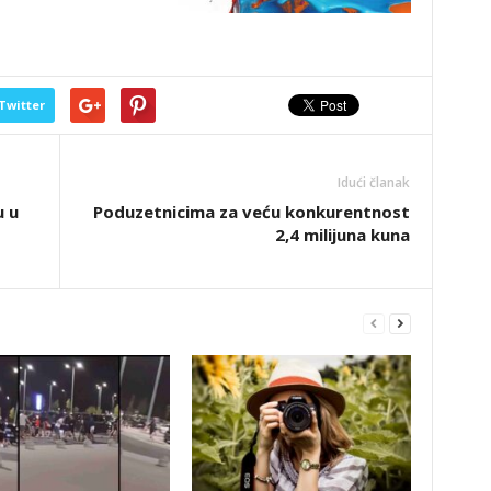
Twitter
Idući članak
u u
Poduzetnicima za veću konkurentnost
2,4 milijuna kuna