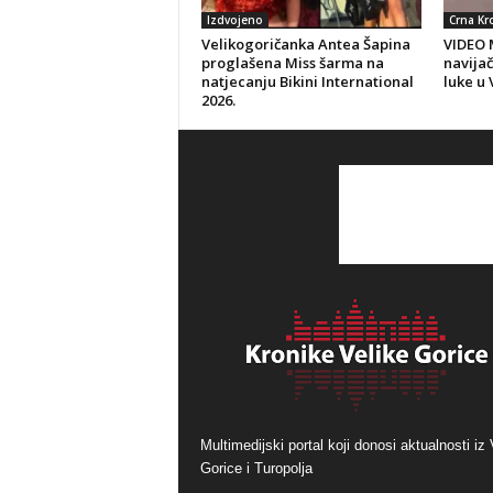
Izdvojeno
Crna Kr
Velikogoričanka Antea Šapina
VIDEO 
proglašena Miss šarma na
navija
natjecanju Bikini International
luke u 
2026.
Multimedijski portal koji donosi aktualnosti iz 
Gorice i Turopolja