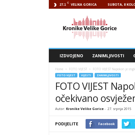
C
VELIKA GORICA
SUBOTA, 8 KOLO
27.1
Kronike
Velike
Gorice
IZDVOJENO
ZANIMLJIVOSTI
Home
FOTO VIJEST
FOTO VIJEST Napokon je stigl
FOTO VIJEST
VIJESTI
ZANIMLJIVOSTI
FOTO VIJEST Napok
očekivano osvježe
Autor:
Kronike Velike Gorice
-
27. srpnja 2015
PODIJELITE
Facebook