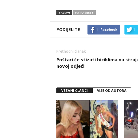
TAGOVI
FOTO VIJEST
PODIJELITE
Facebook
Prethodni članak
Poštari će stizati biciklima na struj
novoj odjeći
VEZANI ČLANCI
VIŠE OD AUTORA