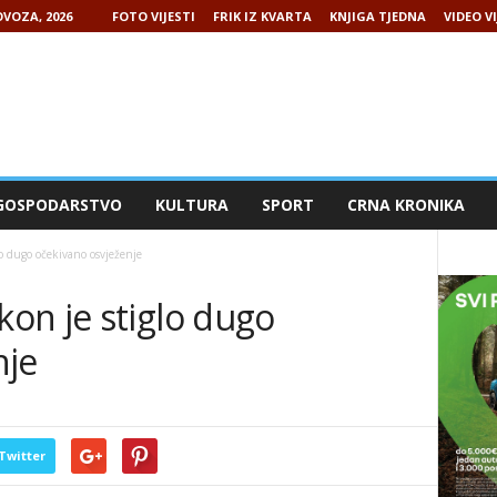
VOZA, 2026
FOTO VIJESTI
FRIK IZ KVARTA
KNJIGA TJEDNA
VIDEO VI
GOSPODARSTVO
KULTURA
SPORT
CRNA KRONIKA
o dugo očekivano osvježenje
on je stiglo dugo
nje
Twitter