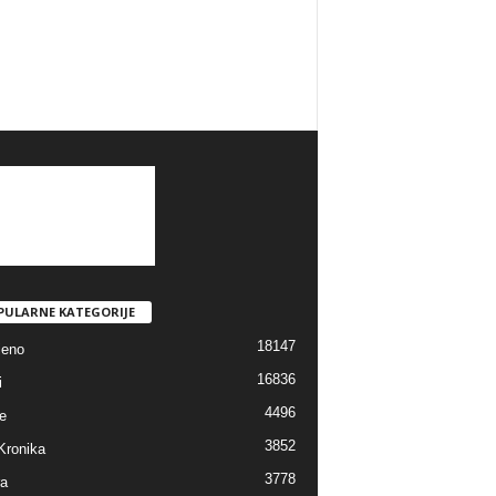
PULARNE KATEGORIJE
18147
jeno
16836
i
4496
e
3852
Kronika
3778
ra