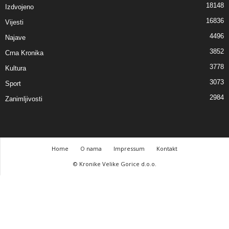
18148
Izdvojeno
16836
Vijesti
4496
Najave
3852
Crna Kronika
3778
Kultura
3073
Sport
2984
Zanimljivosti
Home
O nama
Impressum
Kontakt
© Kronike Velike Gorice d.o.o.