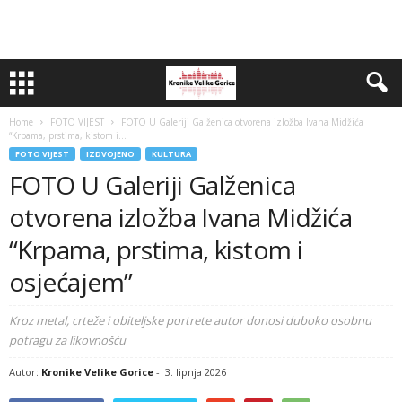
Home
FOTO VIJEST
FOTO U Galeriji Galženica otvorena izložba Ivana Midžića
“Krpama, prstima, kistom i...
FOTO VIJEST
IZDVOJENO
KULTURA
FOTO U Galeriji Galženica
otvorena izložba Ivana Midžića
“Krpama, prstima, kistom i
osjećajem”
Kroz metal, crteže i obiteljske portrete autor donosi duboko osobnu
potragu za likovnošću
Autor:
Kronike Velike Gorice
-
3. lipnja 2026