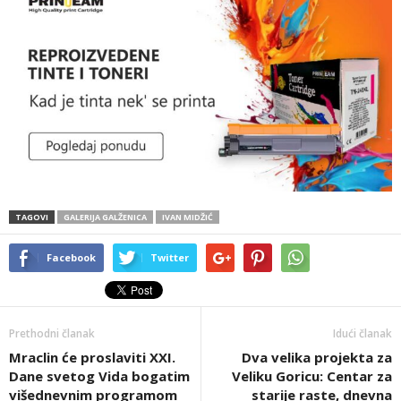
TAGOVI
GALERIJA GALŽENICA
IVAN MIDŽIĆ
Facebook
Twitter
Prethodni članak
Idući članak
Mraclin će proslaviti XXI.
Dva velika projekta za
Dane svetog Vida bogatim
Veliku Goricu: Centar za
višednevnim programom
starije raste, dnevna