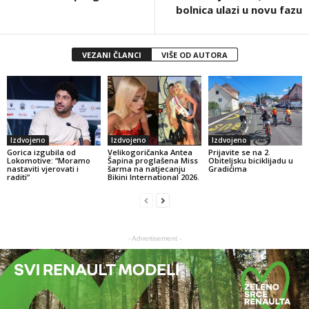
bolnica ulazi u novu fazu
VEZANI ČLANCI
VIŠE OD AUTORA
Izdvojeno
Izdvojeno
Izdvojeno
Gorica izgubila od
Velikogoričanka Antea
Prijavite se na 2.
Lokomotive: “Moramo
Šapina proglašena Miss
Obiteljsku biciklijadu u
nastaviti vjerovati i
šarma na natjecanju
Gradićima
raditi”
Bikini International 2026.
- Advertisement -