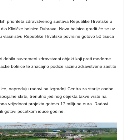
ških prioriteta zdravstvenog sustava Republike Hrvatske u
dio Kliničke bolnice Dubrava. Nova bolnica gradit će se uz
 u vlasništvu Republike Hrvatske površine gotovo 50 tisuća
bi dobila suvremeni zdravstveni objekt koji prati moderne
ačke bolnice te značajno podiže razinu zdravstvene zaštite
ce, napreduju radovi na izgradnji Centra za starije osobe.
u socijalne skrbi, trenutno jedinog objekta takve vrste na
pna vrijednost projekta gotovo 17 milijuna eura. Radovi
iti gotovi početkom iduće godine.