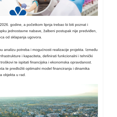
026. godine, a početkom lipnja trebao bi biti poznat i
stupku jednostavne nabave, žalbeni postupak nije predviđen,
seca od sklapanja ugovora.
jnu analizu potreba i mogućnosti realizacije projekta. Između
frastrukture i kapaciteta, definirati funkcionalni i tehnički
vni troškovi te ispitati financijska i ekonomska opravdanost.
ekta te predložiti optimalni model financiranja i dinamika
a objekta u rad.