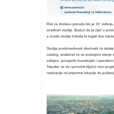
Rok za dostavu ponuda bio je 19. svibnja 2
izrađivač studije. Budući da je riječ o po
a izrada studije trebala bi trajati dva mje
Studija predizvedivosti obuhvatit će detal
ostalog, analizirat će se postojeće stanje in
zahtjevi, procijeniti investicijski i operati
Također će se razmotriti ključni rizici proj
realizacije od pripreme lokacije do puštanj