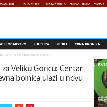
VOZA, 2026
FOTO VIJESTI
FRIK IZ KVARTA
KNJIGA TJEDNA
VIDEO VIJ
GOSPODARSTVO
KULTURA
SPORT
CRNA KRONIKA
cu: Centar za starije raste, dnevna bolnica...
 za Veliku Goricu: Centar
nevna bolnica ulazi u novu