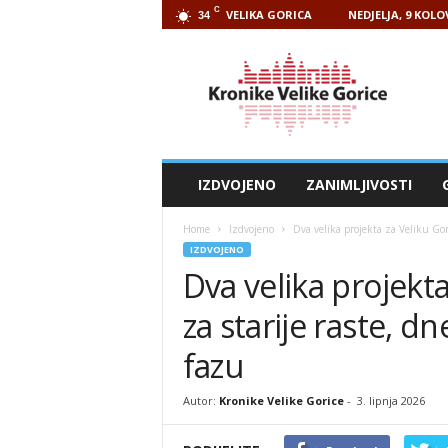
C
VELIKA GORICA
NEDJELJA, 9 KOLO
34
Kronike
Velike
Gorice
IZDVOJENO
ZANIMLJIVOSTI
Home
Izdvojeno
Dva velika projekta za Veliku Gori
IZDVOJENO
Dva velika projekta
za starije raste, d
fazu
Autor:
Kronike Velike Gorice
-
3. lipnja 2026