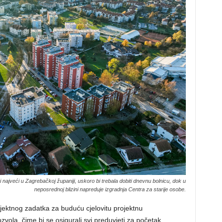
i najveći u Zagrebačkoj županiji, uskoro bi trebala dobiti dnevnu bolnicu, dok u
neposrednoj blizini napreduje izgradnja Centra za starije osobe.
ojektnog zadatka za buduću cjelovitu projektnu
vola, čime bi se osigurali svi preduvjeti za početak