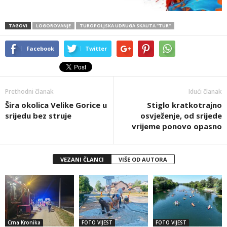
TAGOVI
LOGOROVANJE
TUROPOLJSKA UDRUGA SKAUTA ''TUR''
Facebook
Twitter
Prethodni članak
Idući članak
Šira okolica Velike Gorice u
Stiglo kratkotrajno
srijedu bez struje
osvježenje, od srijede
vrijeme ponovo opasno
VEZANI ČLANCI
VIŠE OD AUTORA
Crna Kronika
FOTO VIJEST
FOTO VIJEST