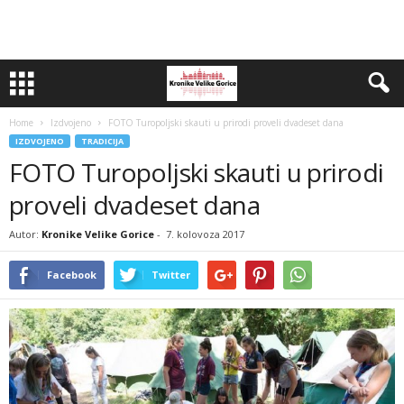
Home
Izdvojeno
FOTO Turopoljski skauti u prirodi proveli dvadeset dana
IZDVOJENO
TRADICIJA
FOTO Turopoljski skauti u prirodi
proveli dvadeset dana
Autor:
Kronike Velike Gorice
-
7. kolovoza 2017
Facebook
Twitter