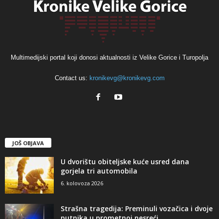
Multimedijski portal koji donosi aktualnosti iz Velike Gorice i Turopolja
Contact us:
kronikevg@kronikevg.com
JOŠ OBJAVA
U dvorištu obiteljske kuće usred dana
gorjela tri automobila
6. kolovoza 2026
Strašna tragedija: Preminuli vozačica i dvoje
putnika u prometnoj nesreći