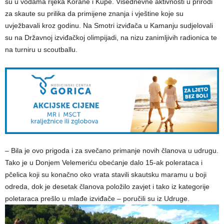
su u vodama rijeka Korane i Kupe. Višednevne aktivnosti u prirodi
za skaute su prilika da primijene znanja i vještine koje su
uvježbavali kroz godinu. Na Smotri izviđača u Kamanju sudjelovali
su na Državnoj izviđačkoj olimpijadi, na nizu zanimljivih radionica te
na turniru u scoutballu.
– Bila je ovo prigoda i za svečano primanje novih članova u udrugu.
Tako je u Donjem Velemeriću obećanje dalo 15-ak polerataca i
pčelica koji su konačno oko vrata stavili skautsku maramu u boji
odreda, dok je desetak članova položilo zavjet i tako iz kategorije
poletaraca prešlo u mlađe izviđače – poručili su iz Udruge.