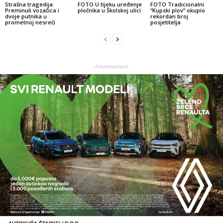
Strašna tragedija:
FOTO U tijeku uređenje
FOTO Tradicionalni
Preminuli vozačica i
pločnika u Školskoj ulici
“Kupski plov” okupio
dvoje putnika u
rekordan broj
prometnoj nesreći
posjetitelja
- Advertisement -