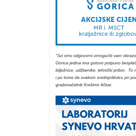
“Svi smo odgovorni omogućiti vam obrazova
Gorica jedina ima gotovo potpuno bespla
bilježnice, udžbenike, tehnički pribor.. T
i po tome da svakom srednjoškolcu pri po
gradonačelnik Krešimir Ačkar.