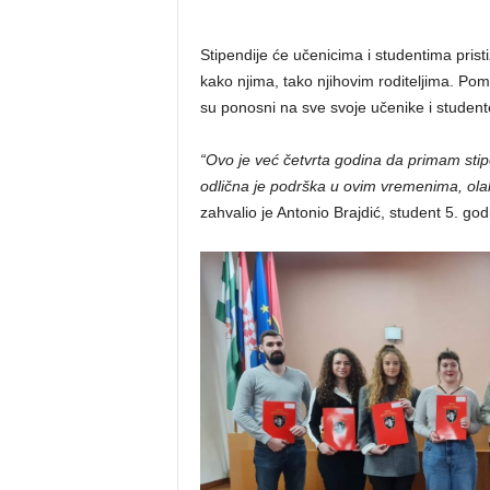
Stipendije će učenicima i studentima prist
kako njima, tako njihovim roditeljima. Po
su ponosni na sve svoje učenike i studente
“Ovo je već četvrta godina da primam stipe
odlična je podrška u ovim vremenima, olakš
zahvalio je Antonio Brajdić, student 5. go