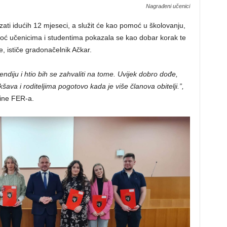
Nagrađeni učenici
izati idućih 12 mjeseci, a služit će kao pomoć u školovanju,
moć učenicima i studentima pokazala se kao dobar korak te
, ističe gradonačelnik Ačkar.
ndiju i htio bih se zahvaliti na tome. Uvijek dobro dođe,
ava i roditeljima pogotovo kada je više članova obitelji.”,
dine FER-a.