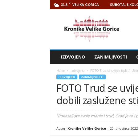
C
VELIKA GORICA
SUBOTA, 8 KOLO
31.8
Kronike
Velike
Gorice
IZDVOJENO
ZANIMLJIVOSTI
Home
Izdvojeno
FOTO Trud se uvijek isplati: Učen
IZDVOJENO
ZANIMLJIVOSTI
FOTO Trud se uvijek
dobili zaslužene st
"Pokazali ste svoje znanje i trud, Grad je to i p
Autor:
Kronike Velike Gorice
-
20. prosinca 2022