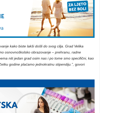
nje kako biste lakši došli do svog cilja. Grad Velika
tno osnovnoškolsko obrazovanje – prehranu, radne
o nema niti jedan grad osim nas i po tome smo specifični, kao
četku godine plaćamo jednokratnu stipendiju.”,
govori