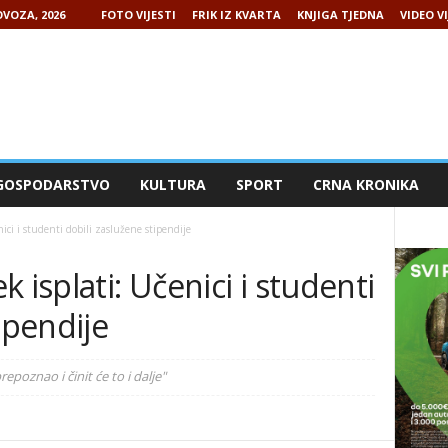
VOZA, 2026
FOTO VIJESTI
FRIK IZ KVARTA
KNJIGA TJEDNA
VIDEO VI
GOSPODARSTVO
KULTURA
SPORT
CRNA KRONIKA
ici i studenti dobili zaslužene stipendije
 isplati: Učenici i studenti
ipendije
repoznao i činit će to i dalje"