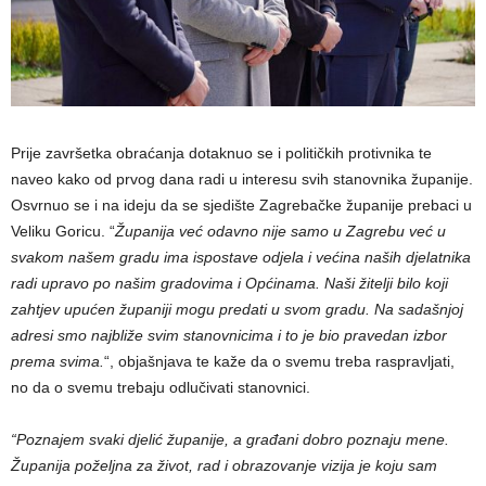
Prije završetka obraćanja dotaknuo se i političkih protivnika te
naveo kako od prvog dana radi u interesu svih stanovnika županije.
Osvrnuo se i na ideju da se sjedište Zagrebačke županije prebaci u
Veliku Goricu. “
Županija već odavno nije samo u Zagrebu već u
svakom našem gradu ima ispostave odjela i većina naših djelatnika
radi upravo po našim gradovima i Općinama. Naši žitelji bilo koji
zahtjev upućen županiji mogu predati u svom gradu. Na sadašnjoj
adresi smo najbliže svim stanovnicima i to je bio pravedan izbor
prema svima.
“, objašnjava te kaže da o svemu treba raspravljati,
no da o svemu trebaju odlučivati stanovnici.
“Poznajem svaki djelić županije, a građani dobro poznaju mene.
Županija poželjna za život, rad i obrazovanje vizija je koju sam