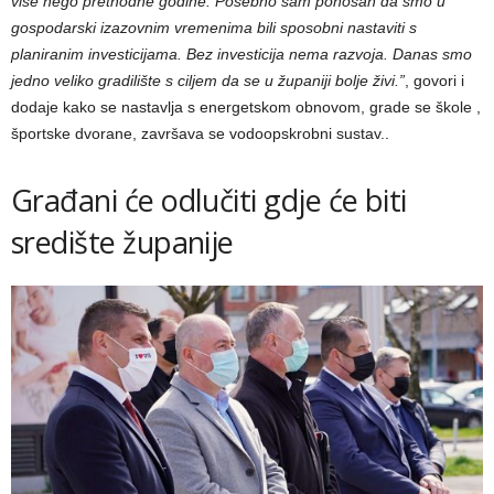
više nego prethodne godine. Posebno sam ponosan da smo u
gospodarski izazovnim vremenima bili sposobni nastaviti s
planiranim investicijama. Bez investicija nema razvoja. Danas smo
jedno veliko gradilište s ciljem da se u županiji bolje živi.”
, govori i
dodaje kako se nastavlja s energetskom obnovom, grade se škole ,
športske dvorane, završava se vodoopskrobni sustav..
Građani će odlučiti gdje će biti
središte županije