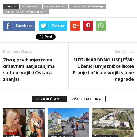
TAGOVI
IZBORI 2021.
STJEPAN KOŽIĆ
ZAGREBAČKA ŽUPANIJA
ŽUPAN ZAGREBAČKE ŽUPANIJE
Facebook
Twitter
Prethodni članak
Idući članak
Zbog prvih mjesta na
MEĐUNARODNO USPJEŠNI:
državnim natjecanjima
Učenici Umjetničke škole
sada osvojili i Oskara
Franje Lučića osvojili sjajne
znanja!
nagrade
VEZANI ČLANCI
VIŠE OD AUTORA
Izdvojeno
Izdvojeno
Gospodarstvo