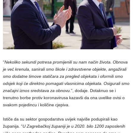
“
Nekoliko sekundi potresa promijenili su nam način života. Obnova
je već krenula, sanirali smo škole i zdravstvene objekte, angažirali
smo dodatne timove statičara za pregled objekata i oformili smo
odsjek koji će direktno pomagati vlasnicima objekata. Osigurali smo
značajni iznos sredstava za obnovu
.”, dodaje. Dotaknuo se i
trenutno borbe protiv koronavirusa kazavši da ona uvelike ovisi o
svakom pojedincu i količine cjepiva.
Ističe da su sektor gospodarstva uvijek najviše podupirali kao
županija. “
U Zagrebačkoj županiji je u 2020. bilo 1200 zaposlenih