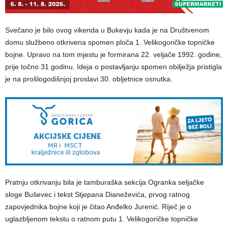
Svečano je bilo ovog vikenda u Bukevju kada je na Društvenom
domu službeno otkrivena spomen ploča 1. Velikogoričke topničke
bojne. Upravo na tom mjestu je formirana 22. veljače 1992. godine,
prije točno 31 godinu. Ideja o postavljanju spomen obilježja pristigla
je na prošlogodišnjoj proslavi 30. obljetnice osnutka.
Pratnju otkrivanju bila je tamburaška sekcija Ogranka seljačke
sloge Buševec i tekst Stjepana Dianeževića, prvog ratnog
zapovjednika bojne koji je čitao Anđelko Jurenić. Riječ je o
uglazbljenom tekstu o ratnom putu 1. Velikogoričke topničke