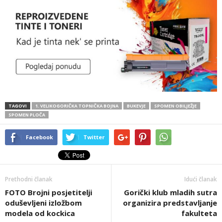
TAGOVI
1. VELIKOGORIČKA TOPNIČKA BOJNA
BUKEVJE
SPOMEN OBILJEŽJE
SPOMEN PLOČA
Facebook
Twitter
Prethodni članak
Idući članak
FOTO Brojni posjetitelji
Gorički klub mladih sutra
oduševljeni izložbom
organizira predstavljanje
modela od kockica
fakulteta