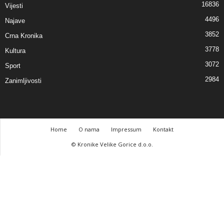
16836
Vijesti
4496
Najave
3852
Crna Kronika
3778
Kultura
3072
Sport
2984
Zanimljivosti
Home
O nama
Impressum
Kontakt
© Kronike Velike Gorice d.o.o.