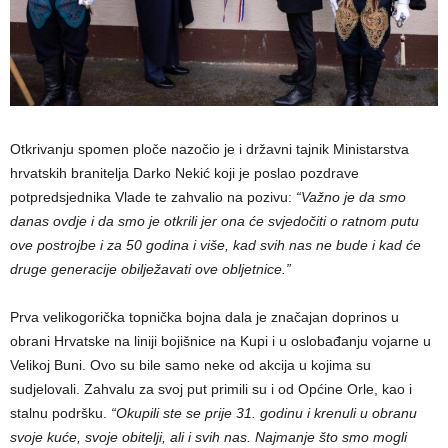
Otkrivanju spomen ploče nazočio je i državni tajnik Ministarstva
hrvatskih branitelja Darko Nekić koji je poslao pozdrave
potpredsjednika Vlade te zahvalio na pozivu:
“Važno je da smo
danas ovdje i da smo je otkrili jer ona će svjedočiti o ratnom putu
ove postrojbe i za 50 godina i više, kad svih nas ne bude i kad će
druge generacije obilježavati ove obljetnice.”
Prva velikogorička topnička bojna dala je značajan doprinos u
obrani Hrvatske na liniji bojišnice na Kupi i u oslobađanju vojarne u
Velikoj Buni. Ovo su bile samo neke od akcija u kojima su
sudjelovali. Zahvalu za svoj put primili su i od Općine Orle, kao i
stalnu podršku.
“Okupili ste se prije 31. godinu i krenuli u obranu
svoje kuće, svoje obitelji, ali i svih nas. Najmanje što smo mogli