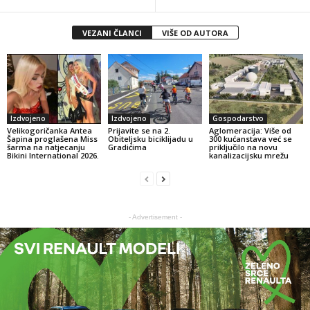
VEZANI ČLANCI
VIŠE OD AUTORA
Izdvojeno
Izdvojeno
Gospodarstvo
Velikogoričanka Antea
Prijavite se na 2.
Aglomeracija: Više od
Šapina proglašena Miss
Obiteljsku biciklijadu u
300 kućanstava već se
šarma na natjecanju
Gradićima
priključilo na novu
Bikini International 2026.
kanalizacijsku mrežu
- Advertisement -