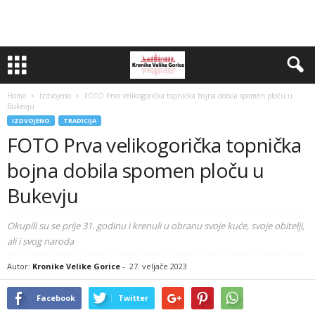
Home
Izdvojeno
FOTO Prva velikogorička topnička bojna dobila spomen ploču u
Bukevju
IZDVOJENO
TRADICIJA
FOTO Prva velikogorička topnička
bojna dobila spomen ploču u
Bukevju
Okupili su se prije 31. godinu i krenuli u obranu svoje kuće, svoje obitelji,
ali i svog naroda
Autor:
Kronike Velike Gorice
-
27. veljače 2023
Facebook
Twitter