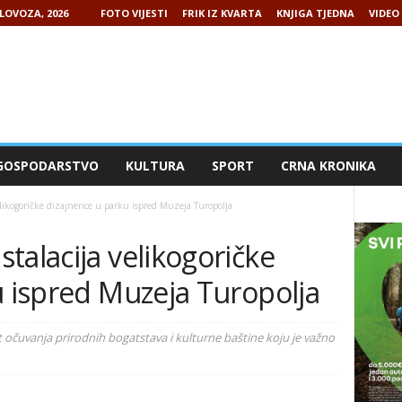
LOVOZA, 2026
FOTO VIJESTI
FRIK IZ KVARTA
KNJIGA TJEDNA
VIDEO 
GOSPODARSTVO
KULTURA
SPORT
CRNA KRONIKA
likogoričke dizajnerice u parku ispred Muzeja Turopolja
talacija velikogoričke
u ispred Muzeja Turopolja
t očuvanja prirodnih bogatstava i kulturne baštine koju je važno