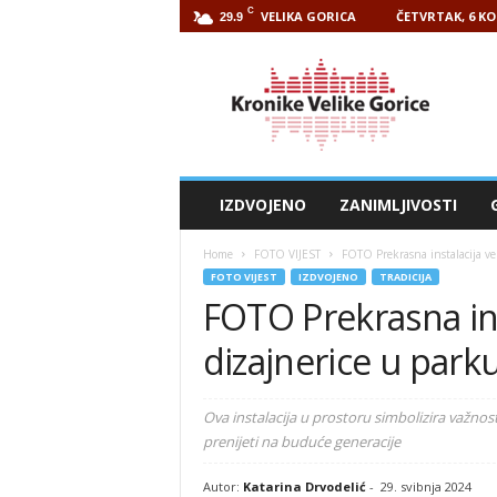
C
VELIKA GORICA
ČETVRTAK, 6 KO
29.9
Kronike
Velike
Gorice
IZDVOJENO
ZANIMLJIVOSTI
Home
FOTO VIJEST
FOTO Prekrasna instalacija ve
FOTO VIJEST
IZDVOJENO
TRADICIJA
FOTO Prekrasna ins
dizajnerice u park
Ova instalacija u prostoru simbolizira važnos
prenijeti na buduće generacije
Autor:
Katarina Drvodelić
-
29. svibnja 2024