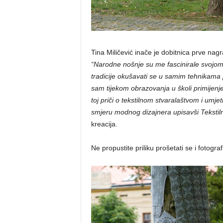
Tina Miličević inače je dobitnica prve nagr
“Narodne nošnje su me fascinirale svojom 
tradicije okušavati se u samim tehnikama p
sam tijekom obrazovanja u školi primijenje
toj priči o tekstilnom stvaralaštvom i umjet
smjeru modnog dizajnera upisavši Tekstiln
kreacija.
Ne propustite priliku prošetati se i fotograf