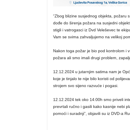
“Zbog blizine susjednog objekta, požaru s
dođe do širenja požara na susjedni obje
stigli i vatrogasci iz Dvd Veleševec te ek
Vam se svima zahvaljujemo na velikoj pomo
Nakon toga požar je bio pod kontrolom i viš
požara ali smo imali drugi problem, zapalj
12.12.2024 u jutarnjim satima nam je Općin
koje je tinjalo te nije bilo koristi od polije
strojem svo sijeno razvuće i pogasi.
12.12.2024 tek oko 14:00h smo priveli int
prevrtali ručno i gasili kako kasnije neb
pomoći i suradnji”, objavili su iz DVD-a Ru