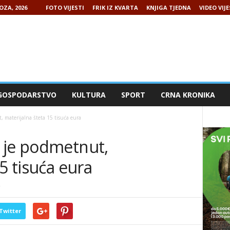
OZA, 2026
FOTO VIJESTI
FRIK IZ KVARTA
KNJIGA TJEDNA
VIDEO VIJE
GOSPODARSTVO
KULTURA
SPORT
CRNA KRONIKA
 materijalna šteta 15 tisuća eura
 je podmetnut,
5 tisuća eura
Twitter