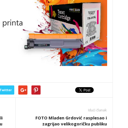
Twitter
Idući članak
li
FOTO Mladen Grdović rasplesao i
u
zagrijao velikogoričku publiku