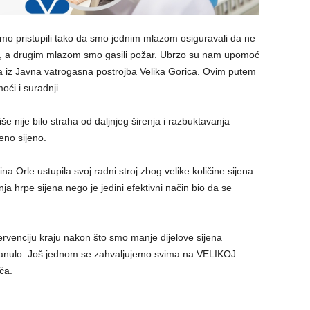
mo pristupili tako da smo jednim mlazom osiguravali da ne
kt, a drugim mlazom smo gasili požar. Ubrzo su nam upomoć
ipa iz Javna vatrogasna postrojba Velika Gorica. Ovim putem
ći i suradnji.
e nije bilo straha od daljnjeg širenja i razbuktavanja
eno sijeno.
a Orle ustupila svoj radni stroj zbog velike količine sijena
vanja hrpe sijena nego je jedini efektivni način bio da se
ervenciju kraju nakon što smo manje dijelove sijena
i planulo. Još jednom se zahvaljujemo svima na VELIKOJ
ča.