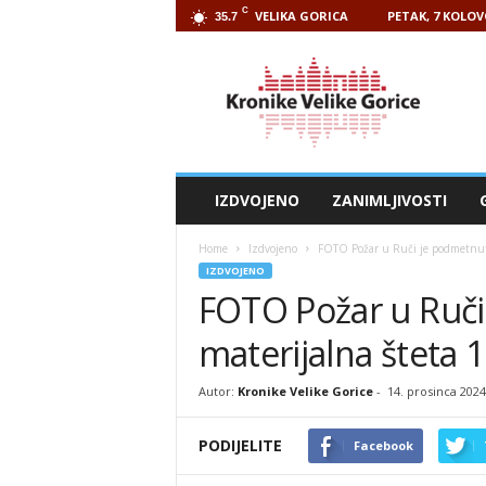
C
VELIKA GORICA
PETAK, 7 KOLOV
35.7
Kronike
Velike
Gorice
IZDVOJENO
ZANIMLJIVOSTI
Home
Izdvojeno
FOTO Požar u Ruči je podmetnut,
IZDVOJENO
FOTO Požar u Ruči
materijalna šteta 1
Autor:
Kronike Velike Gorice
-
14. prosinca 2024
PODIJELITE
Facebook