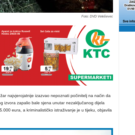
Foto: DVD Veleševec
r najvjerojatnije izazvao nepoznati počinitelj na način da
izvora zapalio bale sjena unutar nezaključanog dijela
.000 eura, a kriminalističko istraživanje je u tijeku, objavila