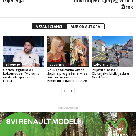
izlječenja
novi objekt Dječjeg vrtića
Žirek
VEZANI ČLANCI
VIŠE OD AUTORA
Izdvojeno
Izdvojeno
Izdvojeno
Gorica izgubila od
Velikogoričanka Antea
Prijavite se na 2.
Lokomotive: “Moramo
Šapina proglašena Miss
Obiteljsku biciklijadu u
nastaviti vjerovati i
šarma na natjecanju
Gradićima
raditi”
Bikini International 2026.
- Advertisement -