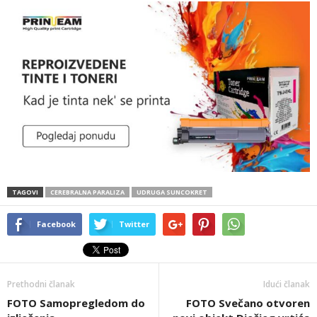
TAGOVI
CEREBRALNA PARALIZA
UDRUGA SUNCOKRET
Facebook
Twitter
Prethodni članak
Idući članak
FOTO Samopregledom do
FOTO Svečano otvoren