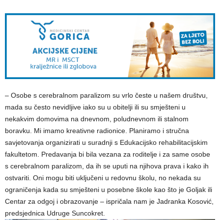
– Osobe s cerebralnom paralizom su vrlo česte u našem društvu,
mada su često nevidljive iako su u obitelji ili su smješteni u
nekakvim domovima na dnevnom, poludnevnom ili stalnom
boravku. Mi imamo kreativne radionice. Planiramo i stručna
savjetovanja organizirati u suradnji s Edukacijsko rehabilitacijskim
fakultetom. Predavanja bi bila vezana za roditelje i za same osobe
s cerebralnom paralizom, da ih se uputi na njihova prava i kako ih
ostvariti. Oni mogu biti uključeni u redovnu školu, no nekada su
ograničenja kada su smješteni u posebne škole kao što je Goljak ili
Centar za odgoj i obrazovanje – ispričala nam je Jadranka Kosović,
predsjednica Udruge Suncokret.