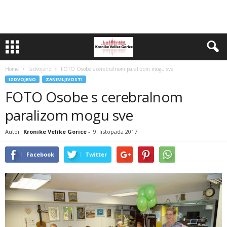
Home
Izdvojeno
FOTO Osobe s cerebralnom paralizom mogu sve
IZDVOJENO
ZANIMLJIVOSTI
FOTO Osobe s cerebralnom
paralizom mogu sve
Autor:
Kronike Velike Gorice
-
9. listopada 2017
Facebook
Twitter