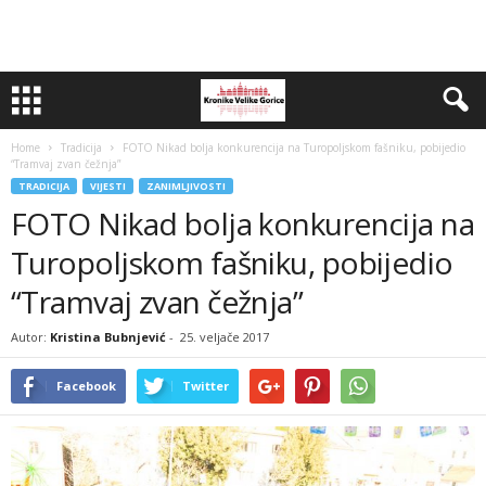
Home
Tradicija
FOTO Nikad bolja konkurencija na Turopoljskom fašniku, pobijedio
“Tramvaj zvan čežnja”
TRADICIJA
VIJESTI
ZANIMLJIVOSTI
FOTO Nikad bolja konkurencija na
Turopoljskom fašniku, pobijedio
“Tramvaj zvan čežnja”
Autor:
Kristina Bubnjević
-
25. veljače 2017
Facebook
Twitter