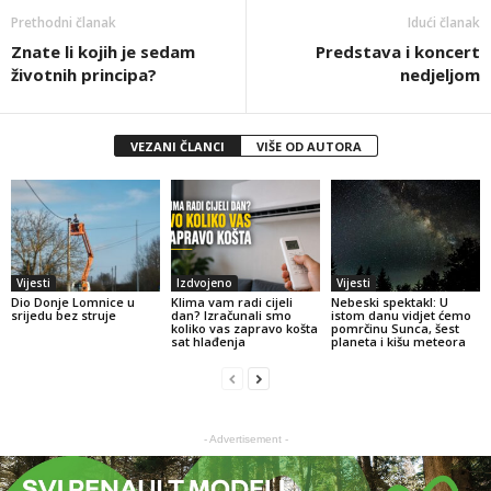
Prethodni članak
Idući članak
Znate li kojih je sedam
Predstava i koncert
životnih principa?
nedjeljom
VEZANI ČLANCI
VIŠE OD AUTORA
Vijesti
Izdvojeno
Vijesti
Dio Donje Lomnice u
Klima vam radi cijeli
Nebeski spektakl: U
srijedu bez struje
dan? Izračunali smo
istom danu vidjet ćemo
koliko vas zapravo košta
pomrčinu Sunca, šest
sat hlađenja
planeta i kišu meteora
- Advertisement -