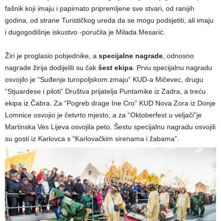
fašnik koji imaju i papirnato pripremljene sve stvari, od ranijih
godina, od strane Turističkog ureda da se mogu podsjetiti, ali imaju
i dugogodišnje iskustvo -poručila je Milada Mesarić.
Žiri je proglasio pobjednike, a
specijalne nagrade
, odnosno
nagrade žirija dodijelili su čak
šest ekipa
. Prvu specijalnu nagradu
osvojilo je “Suđenje turopoljskom zmaju” KUD-a Mičevec, drugu
“Stjuardese i piloti” Društva prijatelja Puntamike iz Zadra, a treću
ekipa iz Čabra. Za “Pogreb drage Ine Cro” KUD Nova Zora iz Donje
Lomnice osvojio je četvrto mjesto, a za “Oktoberfest u veljači”je
Martinska Ves Lijeva osvojila peto. Šestu specijalnu nagradu osvojili
su gosti iz Karlovca s “Karlovačkim sirenama i žabama”.