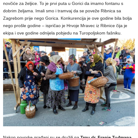
novčiće za željice. To je prvi puta u Gorici da imamo fontanu s
dobrim željama. Imali smo i tramvaj da se poveže Ribnica sa
Zagrebom prije nego Gorica. Konkurencija je ove godine bila bolja
nego prošle godine – ispričao je Hrvoje Mravec iz Ribnice čija je
ekipa i ove godine odnijela pobjedu na Turopoljskom fašniku.
Nakon povorke građani su se družili na
Trgu dr. Franje Tuđmana