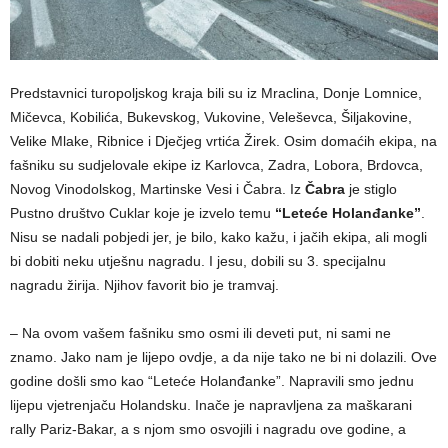
Predstavnici turopoljskog kraja bili su iz Mraclina, Donje Lomnice,
Mičevca, Kobilića, Bukevskog, Vukovine, Veleševca, Šiljakovine,
Velike Mlake, Ribnice i Dječjeg vrtića Žirek. Osim domaćih ekipa, na
fašniku su sudjelovale ekipe iz Karlovca, Zadra, Lobora, Brdovca,
Novog Vinodolskog, Martinske Vesi i Čabra. Iz
Čabra
je stiglo
Pustno društvo Cuklar koje je izvelo temu
“Leteće Holanđanke”
.
Nisu se nadali pobjedi jer, je bilo, kako kažu, i jačih ekipa, ali mogli
bi dobiti neku utješnu nagradu. I jesu, dobili su 3. specijalnu
nagradu žirija. Njihov favorit bio je tramvaj.
– Na ovom vašem fašniku smo osmi ili deveti put, ni sami ne
znamo. Jako nam je lijepo ovdje, a da nije tako ne bi ni dolazili. Ove
godine došli smo kao “Leteće Holanđanke”. Napravili smo jednu
lijepu vjetrenjaču Holandsku. Inače je napravljena za maškarani
rally Pariz-Bakar, a s njom smo osvojili i nagradu ove godine, a