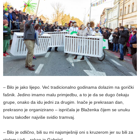
– Bilo je jako lijepo. Već tradicionalno godinama dolazim na gorički
fašnik. Jedino imamo malu primjedbu, a to je da se dugo čekaju
grupe, onako da idu jedni za drugim. Inače je prekrasan dan,
prekrasno je organizirano – ispričala je Blaženka čijem se unuku
Ivanu također najviše svidio tramvaj.
– Bilo je odlično, bili su mi najsmješniji oni s kruzerom jer su bili za
stolom i jeli – rekao je Gabrijel.