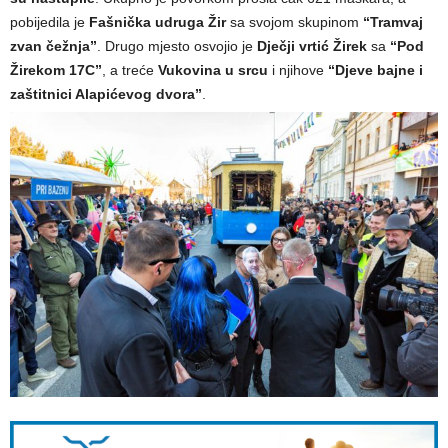
pobijedila je
Fašnička udruga Žir
sa svojom skupinom
“Tramvaj
zvan čežnja”
. Drugo mjesto osvojio je
Dječji vrtić Žirek
sa
“Pod
Žirekom 17C”
, a treće
Vukovina u srcu
i njihove
“Djeve bajne i
zaštitnici Alapićevog dvora”
.