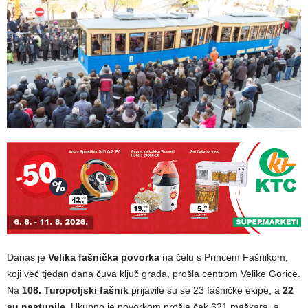
Danas je
Velika fašnička povorka
na čelu s Princem Fašnikom,
koji već tjedan dana čuva ključ grada, prošla centrom Velike Gorice.
Na
108. Turopoljski fašnik
prijavile su se 23 fašničke ekipe, a
22
su nastupile
. Ukupno je povorkom prošla čak 621 maškara, a