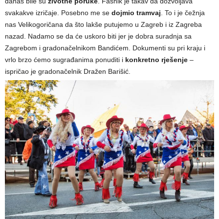
danas bile su
životne poruke
. Fašnik je takav da dozvoljava
svakakve izričaje. Posebno me se
dojmio tramvaj
. To i je čežnja
nas Velikogoričana da što lakše putujemo u Zagreb i iz Zagreba
nazad. Nadamo se da će uskoro biti jer je dobra suradnja sa
Zagrebom i gradonačelnikom Bandićem. Dokumenti su pri kraju i
vrlo brzo ćemo sugrađanima ponuditi i
konkretno rješenje
–
ispričao je gradonačelnik Dražen Barišić.