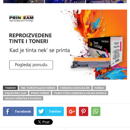
TAGOVI
108. TUROPOLJSKI FAŠNIK
FAŠNIČKA UDRUGA ŽIR
FAŠNIK
PAJCEK ŽIR I LUK
PRINC FAŠNIK
TURISTIČKA ZAJEDNICA VELIKA GORICA
VELIKA FAŠNIČKA POVORKA
Facebook
Twitter