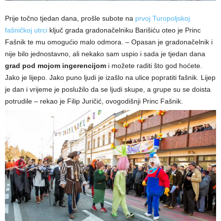
Prije točno tjedan dana, prošle subote na
prvoj Turopoljskoj
fašničkoj utrci
ključ grada gradonačelniku Barišiću oteo je Princ
Fašnik te mu omogućio malo odmora. – Opasan je gradonačelnik i
nije bilo jednostavno, ali nekako sam uspio i sada je tjedan dana
grad pod mojom ingerencijom
i možete raditi što god hoćete.
Jako je lijepo. Jako puno ljudi je izašlo na ulice popratiti fašnik. Lijep
je dan i vrijeme je poslužilo da se ljudi skupe, a grupe su se doista
potrudile – rekao je Filip Juričić, ovogodišnji Princ Fašnik.