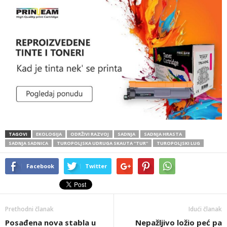
TAGOVI
EKOLOGIJA
ODRŽIVI RAZVOJ
SADNJA
SADNJA HRASTA
SADNJA SADNICA
TUROPOLJSKA UDRUGA SKAUTA ''TUR''
TUROPOLJSKI LUG
Facebook
Twitter
Prethodni članak
Idući članak
Posađena nova stabla u
Nepažljivo ložio peć pa