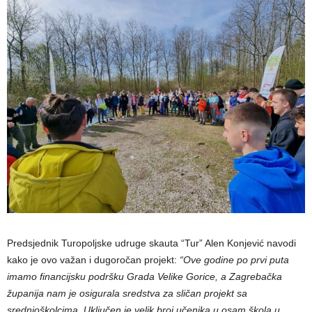
Predsjednik Turopoljske udruge skauta “Tur” Alen Konjević navodi
kako je ovo važan i dugoročan projekt:
“Ove godine po prvi puta
imamo financijsku podršku Grada Velike Gorice, a Zagrebačka
županija nam je osigurala sredstva za sličan projekt sa
srednjoškolcima. Uključen je velik broj učenika u osam škola u