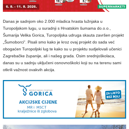
Danas je sadnjom oko 2.000 mladica hrasta lužnjaka u
Turopoljskom lugu, u suradnji s Hrvatskim šumama do.o.o.,
Šumarija Velika Gorica, Turopoljska udruga skauta završen projekt
„Šumoborci“. Pisali smo kako je kroz ovaj projekt do sada već
obogaćen Turopoljski lug te kako su u projektu sudjelovali učenici
Zagrebačke županije, ali i našeg grada. Osim srednjoškolaca,
danas su u sadnju uključeni osnovnoškolci koji su na terenu sami
otkrili važnost ovakvih akcija.