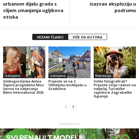
urbanom dijelu grada s
izazvao eksploziju u
ciljem smanjenja ugljikova
podrumu
otiska
VEZANI ČLANCI
VIŠE OD AUTORA
Izdvojeno
Izdvojeno
Rekreacija
Velikogoričanka Antea
Prijavite se na 2.
Volite fotografirati?
Šapina proglašena Miss
Obiteljsku biciklijadu u
Prijavite svoje radove na
šarma na natjecanju
Gradićima
natječaj Turističke
Bikini International 2026.
zajednice Zagrebačke
županije
- Advertisement -