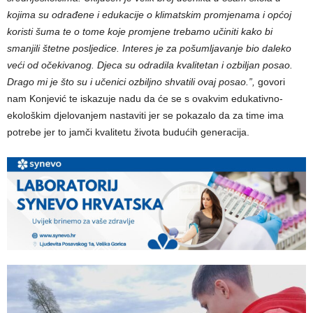
kojima su odrađene i edukacije o klimatskim promjenama i općoj
koristi šuma te o tome koje promjene trebamo učiniti kako bi
smanjili štetne posljedice. Interes je za pošumljavanje bio daleko
veći od očekivanog. Djeca su odradila kvalitetan i ozbiljan posao.
Drago mi je što su i učenici ozbiljno shvatili ovaj posao.”,
govori
nam Konjević te iskazuje nadu da će se s ovakvim edukativno-
ekološkim djelovanjem nastaviti jer se pokazalo da za time ima
potrebe jer to jamči kvalitetu života budućih generacija.