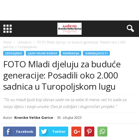
Home
Izdvojeno
FOTO Mladi djeluju za buduće generacije: Posadili oko 2.000
sadnica u Turopoljskom...
IZDVOJENO
LJUDI VELIKE GORICE
REKREACIJA
ZANIMLJIVOSTI
FOTO Mladi djeluju za buduće
generacije: Posadili oko 2.000
sadnica u Turopoljskom lugu
"To su mladi ljudi koji danas sade ne za sebe ili mene, već to sade za
svoju djecu i svoje unuke. Ovo je ozbiljan i dugoročan projekt."
Autor:
Kronike Velike Gorice
-
30. ožujka 2023
Facebook
Twitter