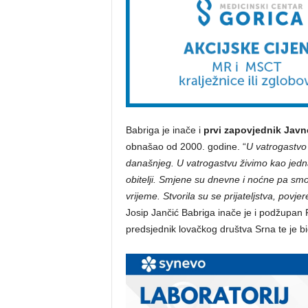
Babriga je inače i
prvi zapovjednik Javn
obnašao od 2000. godine. “
U vatrogastvo
današnjeg. U vatrogastvu živimo kao jedn
obitelji. Smjene su dnevne i noćne pa smo
vrijeme. Stvorila su se prijateljstva, pov
Josip Jančić Babriga inače je i podžupan 
predsjednik lovačkog društva Srna te je bi