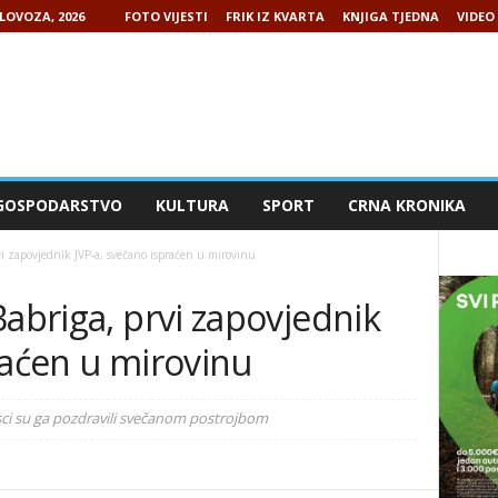
LOVOZA, 2026
FOTO VIJESTI
FRIK IZ KVARTA
KNJIGA TJEDNA
VIDEO 
GOSPODARSTVO
KULTURA
SPORT
CRNA KRONIKA
vi zapovjednik JVP-a, svečano ispraćen u mirovinu
Babriga, prvi zapovjednik
raćen u mirovinu
ci su ga pozdravili svečanom postrojbom