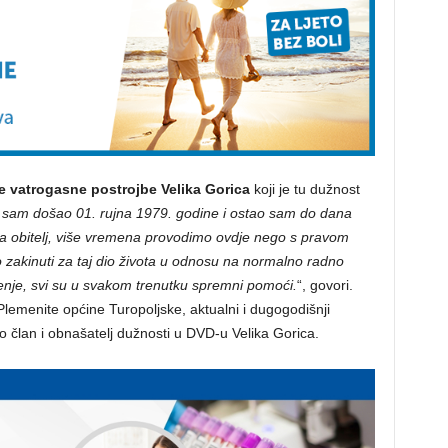
e vatrogasne postrojbe Velika Gorica
koji je tu dužnost
 sam došao 01. rujna 1979. godine i ostao sam do dana
a obitelj, više vremena provodimo ovdje nego s pravom
 zakinuti za taj dio života u odnosu na normalno radno
jerenje, svi su u svakom trenutku spremni pomoći.
“, govori.
Plemenite općine Turopoljske, aktualni i dugogodišnji
o član i obnašatelj dužnosti u DVD-u Velika Gorica.