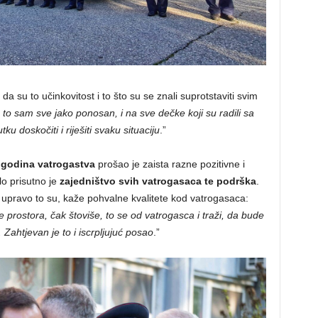
da su to učinkovitost i to što su se znali suprotstaviti svim
 to sam sve jako ponosan, i na sve dečke koji su radili sa
 doskočiti i riješiti svaku situaciju
.”
0 godina vatrogastva
prošao je zaista razne pozitivne i
lo prisutno je
zajedništvo svih vatrogasaca te podrška
.
upravo to su, kaže pohvalne kvalitete kod vatrogasaca:
e prostora, čak štoviše, to se od vatrogasca i traži, da bude
 Zahtjevan je to i iscrpljujuć posao
.”