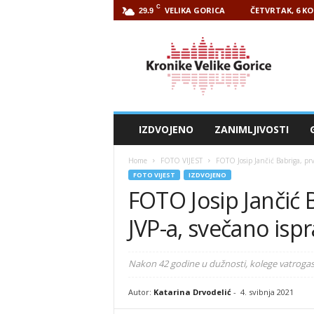
C
VELIKA GORICA
ČETVRTAK, 6 KO
29.9
Kronike
Velike
Gorice
IZDVOJENO
ZANIMLJIVOSTI
Home
FOTO VIJEST
FOTO Josip Jančić Babriga, pr
FOTO VIJEST
IZDVOJENO
FOTO Josip Jančić 
JVP-a, svečano isp
Nakon 42 godine u dužnosti, kolege vatrogas
Autor:
Katarina Drvodelić
-
4. svibnja 2021