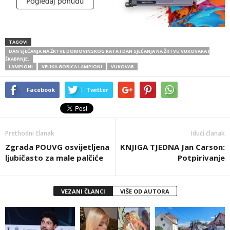
TAGOVI
DAN SJEĆANJA NA ŽRTVE DOMOVINSKOG RATA I DAN SJEĆANJA NA ŽRTVU VUKOVARA I
ŠKABRNJE.
LAMPIONI
VELIKA GORICA LAMPIONI
VUKOVAR
Facebook
Twitter
Prethodni članak
Idući članak
Zgrada POUVG osvijetljena
KNJIGA TJEDNA Jan Carson:
ljubičasto za male palčiće
Potpirivanje
VEZANI ČLANCI
VIŠE OD AUTORA