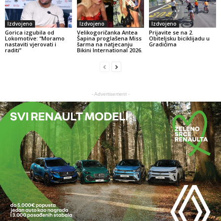
Izdvojeno
Izdvojeno
Izdvojeno
Gorica izgubila od
Velikogoričanka Antea
Prijavite se na 2.
Lokomotive: “Moramo
Šapina proglašena Miss
Obiteljsku biciklijadu u
nastaviti vjerovati i
šarma na natjecanju
Gradićima
raditi”
Bikini International 2026.
- Advertisement -