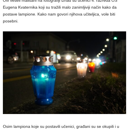
Ovi veseli mališani na fotografiji iznad su učenici 4. razreda OŠ
Eugena Kvaternika koji su tražili malo zanimljiviji način kako da
postave lampione. Kako nam govori njihova učiteljica, vole biti
posebni.
Osim lampiona koje su postavili učenici, građani su se okupili i u