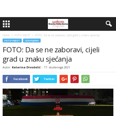
Home
FOTO VIJEST
FOTO: Da se ne zaboravi, cijeli grad u znaku sjećanja
FOTO VIJEST
IZDVOJENO
FOTO: Da se ne zaboravi, cijeli
grad u znaku sjećanja
Autor:
Katarina Drvodelić
-
17. studenoga 2021
Facebook
Twitter