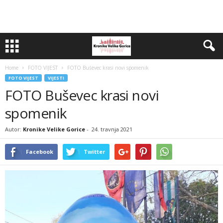
Home
FOTO VIJEST
FOTO Buševec krasi novi spomenik
FOTO VIJEST
VIJESTI
FOTO Buševec krasi novi
spomenik
Autor:
Kronike Velike Gorice
-
24. travnja 2021
Facebook
Twitter