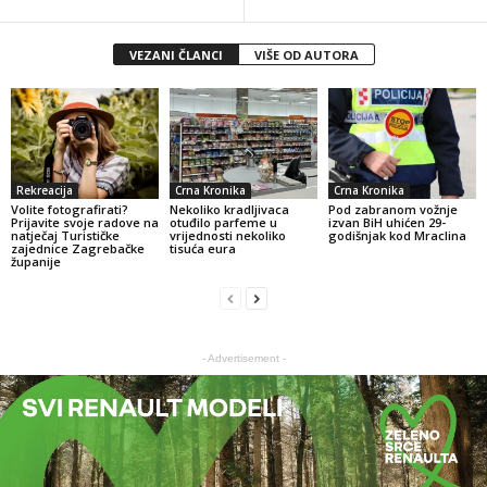
VEZANI ČLANCI
VIŠE OD AUTORA
Rekreacija
Crna Kronika
Crna Kronika
Volite fotografirati?
Nekoliko kradljivaca
Pod zabranom vožnje
Prijavite svoje radove na
otuđilo parfeme u
izvan BiH uhićen 29-
natječaj Turističke
vrijednosti nekoliko
godišnjak kod Mraclina
zajednice Zagrebačke
tisuća eura
županije
- Advertisement -